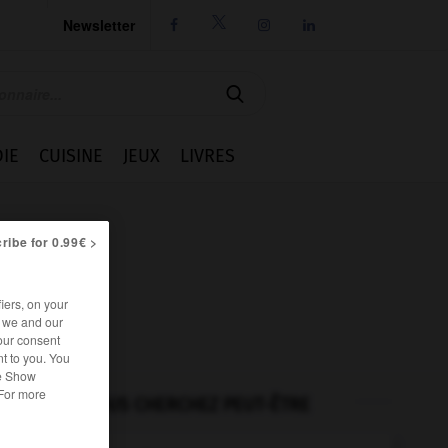
Newsletter




IE
CUISINE
JEUX
LIVRES
ribe for 0.99€ >
iers, on your
r we and our
our consent
t to you. You
he Show
 For more
VOUS CHERCHEZ PEUT-ÊTRE