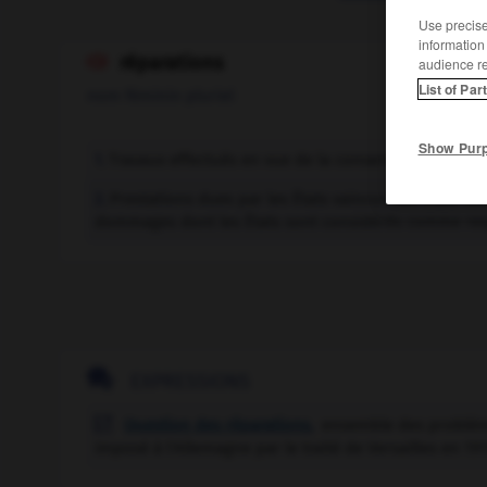
Use precise 
information
réparations

audience r
List of Par
nom féminin pluriel
Show Pur
Travaux effectués en vue de la conservation ou de l
1.
Prestations dues par les États vaincus aux États vai
2.
dommages dont les États sont considérés comme re

EXPRESSIONS
Question des réparations
,
ensemble des problèm

imposé à l'Allemagne par le traité de Versailles en 19