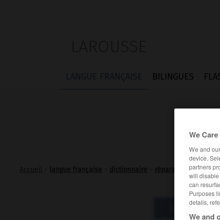
LAROUSSE
LANGUE FRANÇAISE
BILINGUES
FLA
We Care 
We and ou
device. Sel
partners pr
Accueil
>
langue française
>
dictionnaire
>
réparations n.f.pl.
will disabl
can resurfa
Purposes li
details, ref
Définitions
We and o