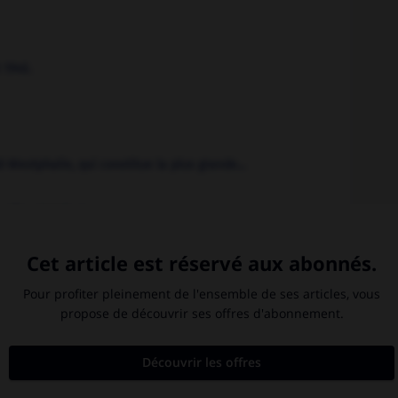
 1940.
Westphalie, qui constitue la plus grande...
illes (1919) et...
agence de presse.
Belgique
.
délinquance juvénile.