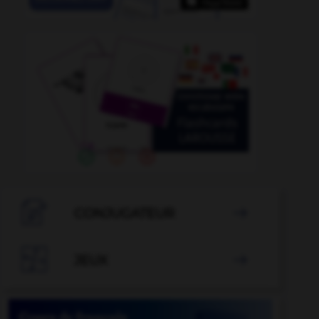
r
-
repartie
-
réparable
-
réparage
-
reparaître
-

CONJUGATEUR


JEUX
