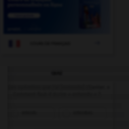

COURS DE FRANÇAIS
QUIZ
« Les opérettes que j'ai [entendu] chanter. »
Comment faut-il écrire « entendu » ?
entendu
entendues