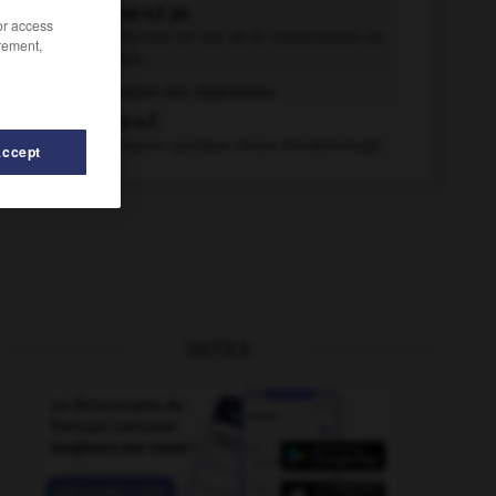
réparations n.f. pl.
/or access
Travaux effectués en vue de la conservation ou
rement,
de l'entretien...
Question des réparations
réparation n.f.
Action de réparer quelque chose d'endommagé.
Accept
OUTILS