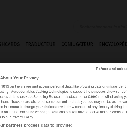
SHCARDS
TRADUCTEUR
CONJUGATEUR
ENCYCLOPÉD
Refuse and subsc
About Your Privacy
r
1015
partners store and access personal data, like browsing data or unique identif
ecting I Accept enables tracking technologies to support the purposes shown unde
ocess data to provide. Selecting Refuse and subscribe for 0.99€ > or withdrawing y
e them. If trackers are disabled, some content and ads you see may not be as relevan
ce this menu to change your choices or withdraw consent at any time by clicking t
nk on the bottom of the webpage. Your choices will have effect within our Website.
er to our Privacy Policy.
Expressions
ur partners process data to provide: