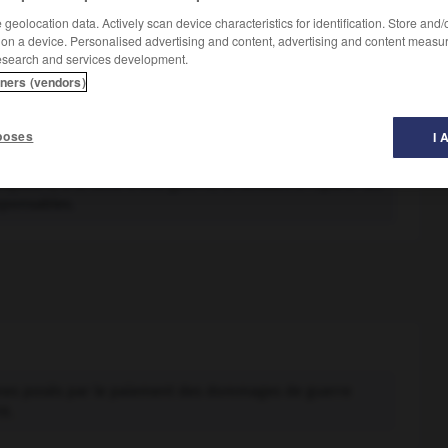
geolocation data. Actively scan device characteristics for identification. Store and
 on a device. Personalised advertising and content, advertising and content measu
esearch and services development.
tners (vendors)
poses
I 
'entretien de locaux.
nqueurs, à la suite d'une guerre, et tendant à réparer les
sponsables.
es posés par le paiement des dommages de guerre
19.