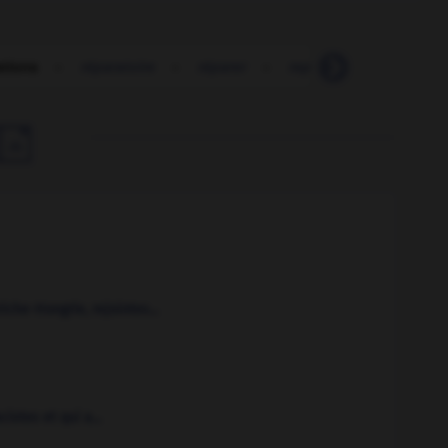
ations
-
réparatoire
-
réparer
-
reparler
-
repartage

iche-Hongrie, rejointes...
istes et qui a...