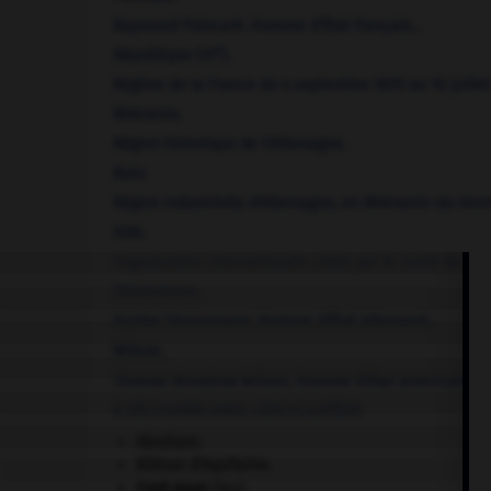
Raymond
Poincaré
.
Homme d'État français...
e
République
(III
).
Régime de la France du 4 septembre 1870 au 10 juillet
Rhénanie
.
Région historique de l'Allemagne.
Ruhr
.
Région industrielle d'Allemagne, en Rhénanie-du-Nord-
SDN
.
Organisation internationale créée par le traité de Versa
Stresemann
.
Gustav
Stresemann
.
Homme d'État allemand...
Wilson
.
Thomas Woodrow
Wilson
.
Homme d'État américain...
À DÉCOUVRIR DANS L'ENCYCLOPÉDIE
Abraham
.
Aliénor d'Aquitaine
.
Cent-Jours
(les).