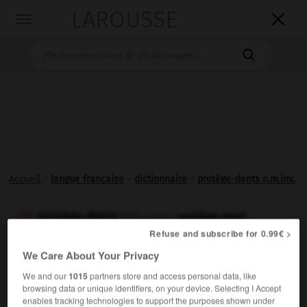
LAROUSSE

Toggle
navigation

Accueil
>
langue française
>
dictionnaire
>
protège-dents n.m.inv.
protège-dents
protège-dent
,

(Réf. ortho.
protège-dents
)
Refuse and subscribe for 0.99€ >
nom masculin invariable
(Réf. ortho.
nom masculin
)
We Care About Your Privacy
We and our
1015
partners store and access personal data, like
Dans certains sports (boxe, karaté, rugby, appareil de
browsing data or unique identifiers, on your device. Selecting I Accept
protection des dents, placé à l'intérieur de la bouche.
enables tracking technologies to support the purposes shown under