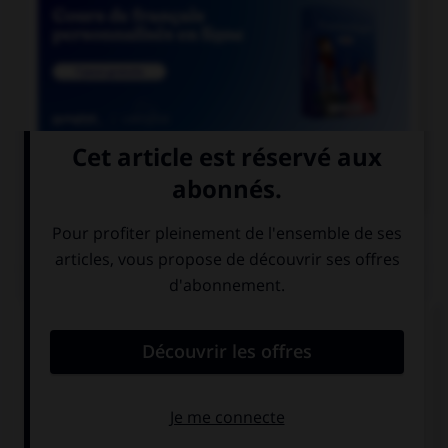

COURS DE FRANÇAIS
QUIZ
De quel genre est le mot « espace », quand il
désigne un blanc typographique ?
féminin
masculin