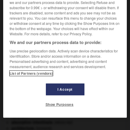
we and our partners process data to provide. Selecting Refuse and
subscribe for 0.99€ > or withdrawing your consent will disable them. If
trackers are disabled, some content and ads you see may not be as
VOUS CHERCHEZ PEUT-ÊTRE
relevant to you. You can resurface this menu to change your choices
or withdraw consent at any time by clicking the Show Purposes link on
the bottom of the webpage. Your choices will have effect within our
Website. For more details, refer to our Privacy Policy.
protège-dents n.m. inv.
Dans certains sports (boxe, karaté, rugby, appareil
We and our partners process data to provide:
de protection des...
Use precise geolocation data. Actively scan device characteristics for
identification. Store and/or access information on a device.
Personalised advertising and content, advertising and content
measurement, audience research and services development.
List of Partners (vendors)
protège-cahier
-
protège-dents
-
protéger
-
protèg
I Accept

Show Purposes
À DÉCOUVRIR DANS L'ENCYCLOPÉDIE
Abraham
.
absorption intestinale
.
[MÉDECINE]
architecture.
.
[DOSSIER]