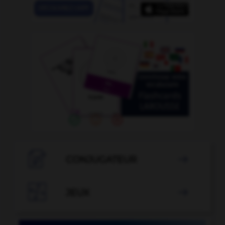

CONJUGATEUR


JEUX
