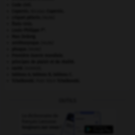
Code civil.
Copernic
.
Nicolas
Copernic
.
criquet pélerin
.
[FAUNE]
États-Unis
.
er
Louis-Philippe I
.
Mao Zedong
.
ornithorynque
.
[FAUNE]
phoque
.
[FAUNE]
Première Guerre mondiale
.
principes de plaisir et de réalité.
santé.
.
[DOSSIER]
tableau A, tableau B, tableau C.
Tchaïkovski
.
Piotr Ilitch
Tchaïkovski
.
OUTILS