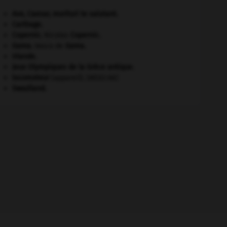
Ave, Caesar, morituri te salutant
.
Carthage
.
Copernic
.
Nicolas
Copernic
.
Gama
.
Vasco de
Gama
.
Irlande
.
Jeux Olympiques de la Grèce antique
.
locomoteur
(appareil).
[MÉDECINE]
Swaziland
.