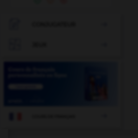

CONJUGATEUR


JEUX


COURS DE FRANÇAIS