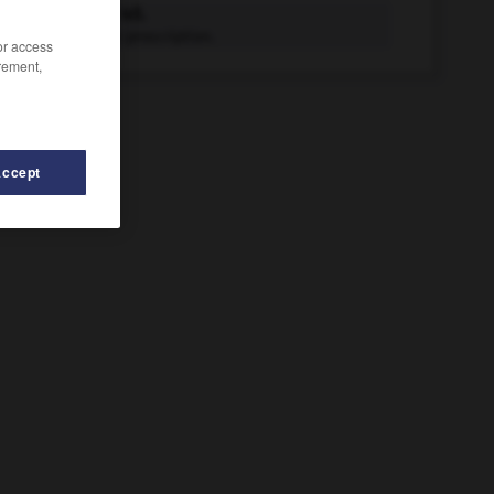
proscrire v.t.
Frapper de proscription.
/or access
rement,
Accept