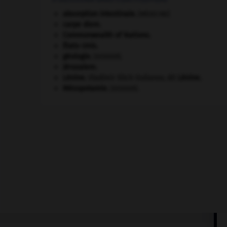
absorption intestinale
.
[MÉDECINE]
carpe diem
.
Commonwealth of Nations
.
États-Unis
.
géologie.
.
[DOSSIER]
Jérusalem
.
Lénine
.
Vladimir Ilitch Oulianov, dit
Lénine
.
Mésopotamie
.
.
[DOSSIER]