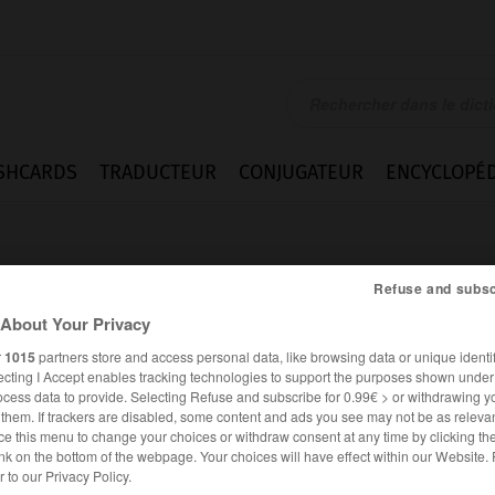
SHCARDS
TRADUCTEUR
CONJUGATEUR
ENCYCLOPÉD
Refuse and subsc
About Your Privacy
r
1015
partners store and access personal data, like browsing data or unique identif
ecting I Accept enables tracking technologies to support the purposes shown unde
ocess data to provide. Selecting Refuse and subscribe for 0.99€ > or withdrawing y
e them. If trackers are disabled, some content and ads you see may not be as relevan
ce this menu to change your choices or withdraw consent at any time by clicking t
nk on the bottom of the webpage. Your choices will have effect within our Website.
Difficultés
er to our Privacy Policy.