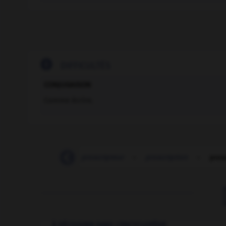

DIFFICULTÉS
CONJUGAISON
Comme écrire.
-
proscenium
-
proscripteur
-
proscription
-
pros
À DÉCOUVRIR DANS L'ENCYCLOPÉDIE