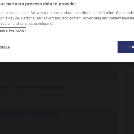
ur partners process data to provide:
geolocation data. Actively scan device characteristics for identification. Store and
 on a device. Personalised advertising and content, advertising and content measu
esearch and services development.
Conjugaison
tners (vendors)
poses
I 
oscrire le café de l'alimentation.
ciété dont on m'avait proscrit.