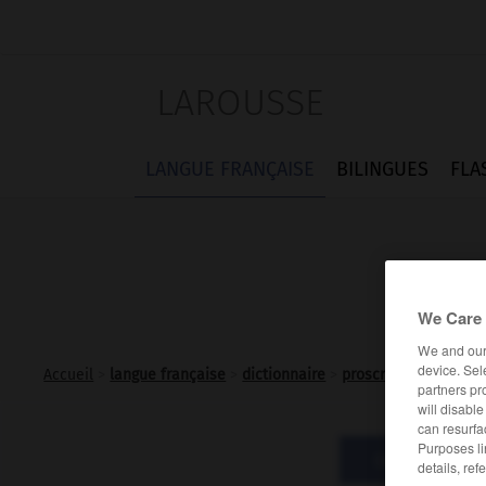
LAROUSSE
LANGUE FRANÇAISE
BILINGUES
FLA
We Care 
We and ou
device. Sel
Accueil
>
langue française
>
dictionnaire
>
proscrire v.t.
partners pr
will disabl
can resurfa
Purposes li
Définitions
details, ref