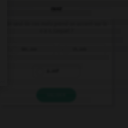
QUIZ
Un seul de ces mots prend un accent sur le
« a ». Lequel ?
béc…sse
ch…ssis
p…ssif
VALIDER