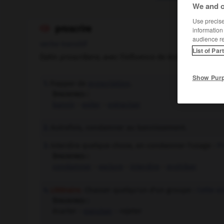
We and o
Use precise 
proscrire

information
audience r
verbe transitif
List of Par
(latin
proscribere
, avec l'influence de écrire)
Show Pur
Frapper de
proscription
.
1.
Synonymes :
bannir
-
exiler
-
ostraciser
Autrefois, condamner au bannissement.
2.
Interdire quelque chose, en condamner l'usage :
Pr
3.
Synonymes :
condamner
-
exclure
-
interdire
-
prohiber
Littéraire.
Chasser quelqu'un d'un groupe :
Cette so
4.
Synonymes :
écarter -
expulser
- rejeter