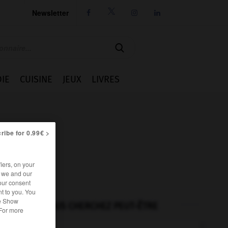
Newsletter




IE
CUISINE
JEUX
LIVRES
ribe for 0.99€ >
iers, on your
r we and our
our consent
t to you. You
he Show
VOUS CHERCHEZ PEUT-ÊTRE
 For more