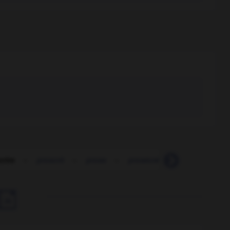
crire
-
proscrit
-
prose
-
prosécrétine
-
prosecteu
