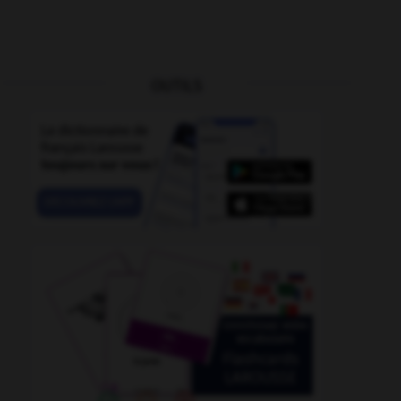
OUTILS
r
-
prosélyte
-
prosaïsme
-
prosateur
-
prosceni