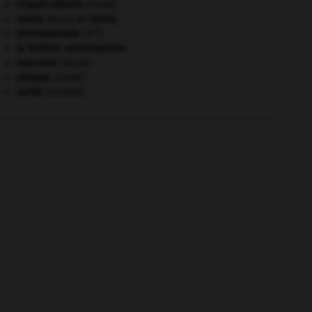
criquet pélerin
.
[FAUNE]
Gama
.
Vasco de
Gama
.
e
Internationale
(III
).
le théâtre contemporain.
manchot
.
[FAUNE]
phoque
.
[FAUNE]
santé.
.
[DOSSIER]