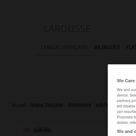
LAROUSSE
LANGUE FRANÇAISE
BILINGUES
FLA
We Care 
We and ou
device. Sel
partners pr
Accueil
>
langue française
>
dictionnaire
>
prêche n.m.
will disabl
can resurfa
Purposes li
details, ref
prêche

We and o