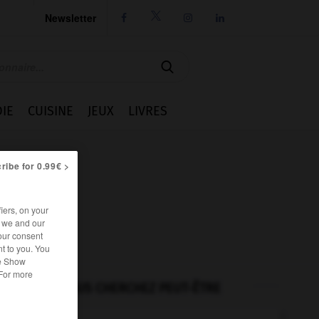
Newsletter




IE
CUISINE
JEUX
LIVRES
ribe for 0.99€ >
iers, on your
r we and our
our consent
t to you. You
he Show
 For more
VOUS CHERCHEZ PEUT-ÊTRE