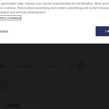
geolocation data. Actively scan device characteristics for identification. Store and
 on a device. Personalised advertising and content, advertising and content measu
esearch and services development.
tners (vendors)
poses
I 
che
-
préchelléen
-
prêcher
-
prêcheur
-
prêchi-p

Carthage
.