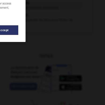
prêche n.m.
/or access
rement,
Sermon d'un ministre protestant.
prêcher v.t.
Annoncer la parole de Dieu sous forme de
sermon.
Accept
OUTILS
rêcha
-
précieusement
-
précession
-
préchambre
-