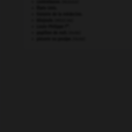
contrebasse
.
[MUSIQUE]
États-Unis
.
histoire de la médecine.
kilojoule.
[MÉDECINE]
er
Louis-Philippe I
.
papillon de nuit
.
[FAUNE]
pieuvre ou poulpe
.
[FAUNE]