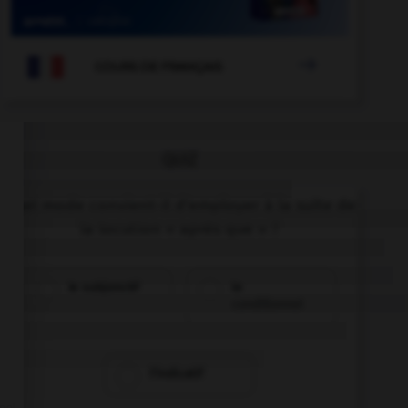

COURS DE FRANÇAIS
QUIZ
Quel mode convient-il d'employer à la suite de
la locution « après que » ?
le subjonctif
le
conditionnel
l'indicatif