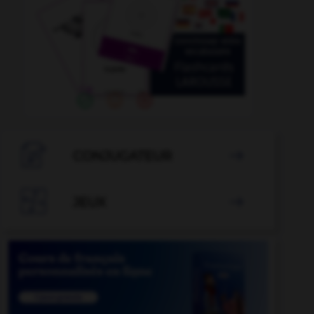

CONJUGATEUR


JEUX
