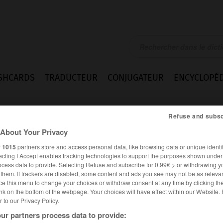
SHCARDS
TRADUCTEUR
CONJUGATEUR
ENCYCLOPÉD
Refuse and subsc
About Your Privacy
r
1015
partners store and access personal data, like browsing data or unique identif
ecting I Accept enables tracking technologies to support the purposes shown unde
ocess data to provide. Selecting Refuse and subscribe for 0.99€ > or withdrawing y
e them. If trackers are disabled, some content and ads you see may not be as relevan
ce this menu to change your choices or withdraw consent at any time by clicking t
nk on the bottom of the webpage. Your choices will have effect within our Website.
er to our Privacy Policy.
ur partners process data to provide: