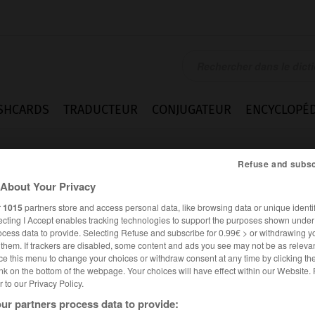
SHCARDS
TRADUCTEUR
CONJUGATEUR
ENCYCLOPÉD
Refuse and subsc
About Your Privacy
r
1015
partners store and access personal data, like browsing data or unique identif
ecting I Accept enables tracking technologies to support the purposes shown unde
ocess data to provide. Selecting Refuse and subscribe for 0.99€ > or withdrawing y
e them. If trackers are disabled, some content and ads you see may not be as relevan
ce this menu to change your choices or withdraw consent at any time by clicking t
nk on the bottom of the webpage. Your choices will have effect within our Website.
er to our Privacy Policy.
ur partners process data to provide: