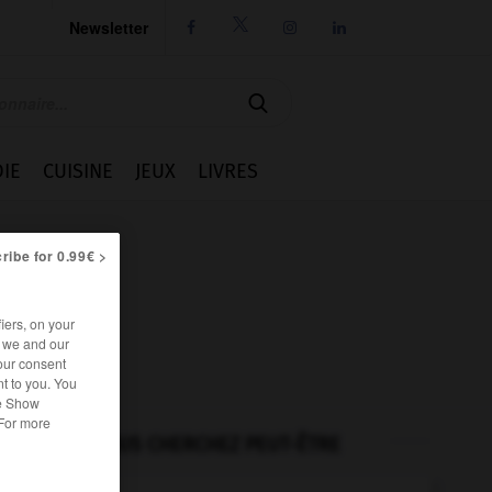
Newsletter




IE
CUISINE
JEUX
LIVRES
ribe for 0.99€ >
iers, on your
r we and our
our consent
t to you. You
he Show
 For more
VOUS CHERCHEZ PEUT-ÊTRE