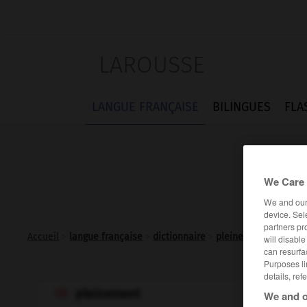
LAROUSSE
LANGUE FRANÇAISE
BILINGUES
FLA
We Care 
We and ou
device. Sel
partners pr
Accueil
>
langue française
>
dictionnaire
>
pleinement adv.
will disabl
can resurfa
Purposes li
details, ref
pleinement

We and o