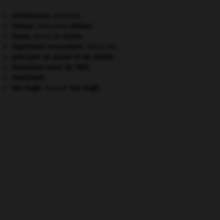
architecture.
.
[DOSSIER]
Dumas
.
Alexandre
Dumas
.
Gama
.
Vasco de
Gama
.
hypertonie musculaire
.
[MÉDECINE]
principes de plaisir et de réalité.
révolution russe de 1905
.
Swaziland
.
Van Gogh
.
Vincent
Van Gogh
.