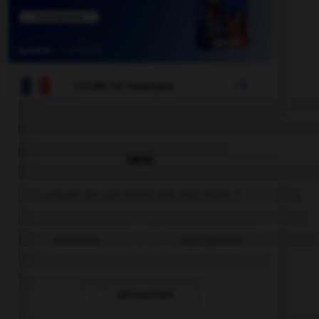

COURS DE FRANÇAIS
QUIZ
Lequel de ces mots est mal écrit ?
reniement
blanchiement
dénouement