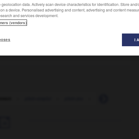
geolocation data. Actively scan device characteristics for identification. Store and
 on a device. Personalised advertising and content, advertising and content measu
esearch and services development.
vaincu.
tners (vendors)
-
entièrement
-
parfaitement
- sans réserve -
totalement
poses
I 
ment
-
médiocrement
-
partiellement
- pas du tout -
peu
ement
-
plein-emploi
-
plein-jeu
-
plein-sur-joint
-
