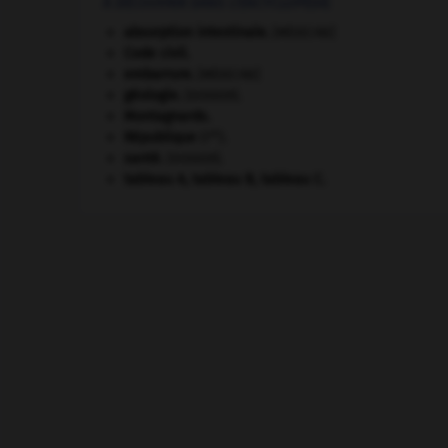
À DÉCOUVRIR DANS L'ENCYCLOPÉDIE
absorption intestinale
.
[MÉDECINE]
Code civil.
embarrure
.
[MÉDECINE]
géologie.
.
[DOSSIER]
Montagnards.
re
République
(I
).
santé.
.
[DOSSIER]
tableau A, tableau B, tableau C.