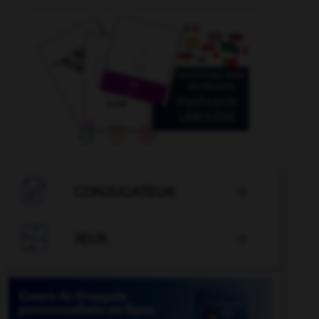

CONJUGATEUR


JEUX
