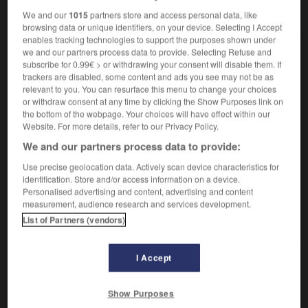
VOUS CHERCHEZ PEUT-ÊTRE
We and our
1015
partners store and access personal data, like
browsing data or unique identifiers, on your device. Selecting I Accept
enables tracking technologies to support the purposes shown under
we and our partners process data to provide. Selecting Refuse and
plaquettaire adj.
subscribe for 0.99€ > or withdrawing your consent will disable them. If
Relatif aux plaquettes du sang.
trackers are disabled, some content and ads you see may not be as
Agrégant plaquettaire
relevant to you. You can resurface this menu to change your choices
or withdraw consent at any time by clicking the Show Purposes link on
Agrégation plaquettaire
the bottom of the webpage. Your choices will have effect within our
Website. For more details, refer to our Privacy Policy.
AUTRES TRADUCTIONS
We and our partners process data to provide:
Antiagrégant plaquettaire
Use precise geolocation data. Actively scan device characteristics for
identification. Store and/or access information on a device.
Clou plaquettaire
Personalised advertising and content, advertising and content
measurement, audience research and services development.
Concentrés érythrocytaire, granulocytaire,
plaquettaire, unitaire
List of Partners (vendors)
I Accept

EXPRESSIONS
Show Purposes