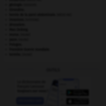
géologie.
.
[DOSSIER]
Girondins
.
hernie de la paroi abdominale
.
[MÉDECINE]
invasions.
[HISTOIRE]
Jérusalem
.
Mao Zedong
.
morse
.
[FAUNE]
paon
.
[FAUNE]
Pologne
.
Première Guerre mondiale
.
termite
.
[FAUNE]
OUTILS