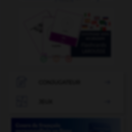

CONJUGATEUR


JEUX
