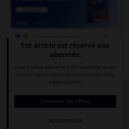

COURS DE FRANÇAIS
QUIZ
Comment appelle-t-on un miroir qui permet de
voir sans être vu ?
un miroir sans
un miroir sans
tain
teint