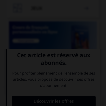

JEUX


COURS DE FRANÇAIS
QUIZ
Un seul de ces mots prend deux « m ». Lequel ?