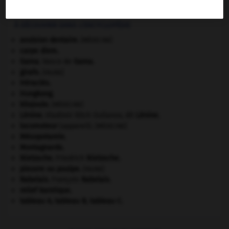
Médecine des animaux, en particulier des animaux
domestiques.
À DÉCOUVRIR DANS L'ENCYCLOPÉDIE
avulsion dentaire
.
[MÉDECINE]
carpe diem
.
Gama
.
Vasco de
Gama
.
girafe
.
[FAUNE]
Héraclès
.
Hongkong
.
kilojoule.
[MÉDECINE]
Lénine
.
Vladimir Ilitch Oulianov, dit
Lénine
.
locomoteur
(appareil).
[MÉDECINE]
Mésopotamie
.
Montagnards.
Nietzsche
.
Friedrich
Nietzsche
.
pieuvre ou poulpe
.
[FAUNE]
Rabelais
.
François
Rabelais
.
relief karstique.
tableau A, tableau B, tableau C.