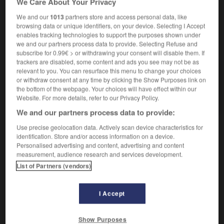
We Care About Your Privacy
assure une protection efficace.)
We and our
1013
partners store and access personal data, like
browsing data or unique identifiers, on your device. Selecting I Accept
enables tracking technologies to support the purposes shown under
VOUS CHERCHEZ PEUT-ÊTRE
we and our partners process data to provide. Selecting Refuse and
subscribe for 0.99€ > or withdrawing your consent will disable them. If
trackers are disabled, some content and ads you see may not be as
relevant to you. You can resurface this menu to change your choices
Carré (maladie de).
or withdraw consent at any time by clicking the Show Purposes link on
Maladie infectieuse, contagieuse, due à un virus
the bottom of the webpage. Your choices will have effect within our
(virus de Carré), encore appelée...
Website. For more details, refer to our Privacy Policy.
We and our partners process data to provide:
Use precise geolocation data. Actively scan device characteristics for
identification. Store and/or access information on a device.
et
-
carreleur
-
maladie de Carré
-
carrément
-
se_
Personalised advertising and content, advertising and content
measurement, audience research and services development.
List of Partners (vendors)

I Accept
À CONSULTER ÉGALEMENT DANS L'ENCYCLOPÉDIE
art vétérinaire.
Show Purposes