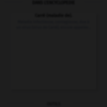
DANS L'ENCYCLOPEDIE
Carré
(maladie de).
Maladie infectieuse, contagieuse, due à
un virus (virus de Carré), encore appelée...
OUTILS