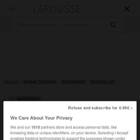
LAROUSSE

Toggle
navigation

Accueil
>
langue française
>
dictionnaire
>
lactation n.f.
lactation

nom féminin
Refuse and subscribe for 0.99€ >
(latin
lactatio, -onis,
de
lac, lactis,
lait)
We Care About Your Privacy
Sécrétion et excrétion du lait chez la femme.
1.
We and our
1015
partners store and access personal data, like
browsing data or unique identifiers, on your device. Selecting I Accept
Quantité de lait produite par une femelle pendant la
2.
enables tracking technologies to support the purposes shown under