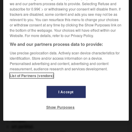
période de sécrétion du lait.
we and our partners process data to provide. Selecting Refuse and
subscribe for 0.99€ > or withdrawing your consent will disable them. If
trackers are disabled, some content and ads you see may not be as
relevant to you. You can resurface this menu to change your choices
or withdraw consent at any time by clicking the Show Purposes link on
VOUS CHERCHEZ PEUT-ÊTRE
the bottom of the webpage. Your choices will have effect within our
Website. For more details, refer to our Privacy Policy.
lactation n.f.
We and our partners process data to provide:
Sécrétion et excrétion du lait chez la femme.
Use precise geolocation data. Actively scan device characteristics for
identification. Store and/or access information on a device.
Personalised advertising and content, advertising and content
measurement, audience research and services development.
List of Partners (vendors)
lactase
-
lactate
-
lactation
-
lacté
-
lactéal
-
I Accept

Show Purposes
À DÉCOUVRIR DANS L'ENCYCLOPÉDIE
Afrique
.
art pariétal.