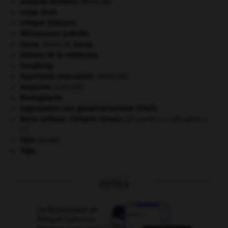
avulsion dentaire
.
[MÉDECINE]
carpe diem
.
critique littéraire.
délinquance juvénile.
Gama
.
Vasco de
Gama
.
histoire de la médecine.
Hongkong
.
hypertonie musculaire
.
[MÉDECINE]
invasions.
[HISTOIRE]
Montagnards.
organisation non gouvernementale (ONG).
Rome antique : l'Empire romain
.
[27 avant J.-C.-476 après J.-
C.]
tigre
.
[FAUNE]
Togo
.
OUTILS