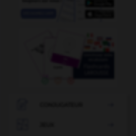

CONJUGATEUR


JEUX
