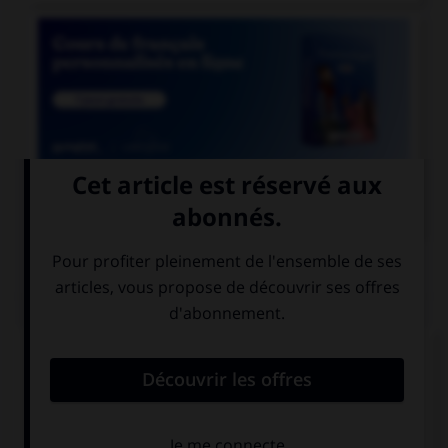

COURS DE FRANÇAIS
QUIZ
De quel genre est le mot « espace », quand il
désigne un blanc typographique ?
féminin
masculin