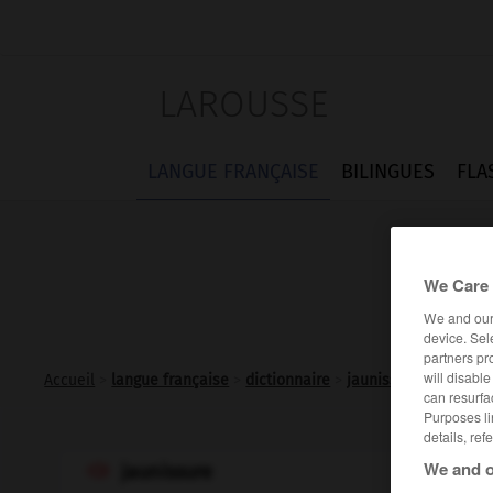
LAROUSSE
LANGUE FRANÇAISE
BILINGUES
FLA
We Care 
We and ou
device. Sel
partners pr
will disabl
Accueil
>
langue française
>
dictionnaire
>
jaunissure n.f.
can resurfa
Purposes li
details, ref
We and o
jaunissure
