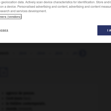
geolocation data. Actively scan device characteristics for identification. Store and
 on a device. Personalised advertising and content, advertising and content measu
esearch and services development.
tners (vendors)
surtout pluriel).
poses
I 
ssure
-
java
-
Java
-
java
-
javanais
-
javart

agence de presse.
Cent-Jours
(les).
le théâtre contemporain.
monde.
.
[DOSSIER]