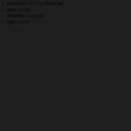
Nietzsche
.
Friedrich
Nietzsche
.
paon
.
[FAUNE]
réduction
.
[MÉDECINE]
tigre
.
[FAUNE]