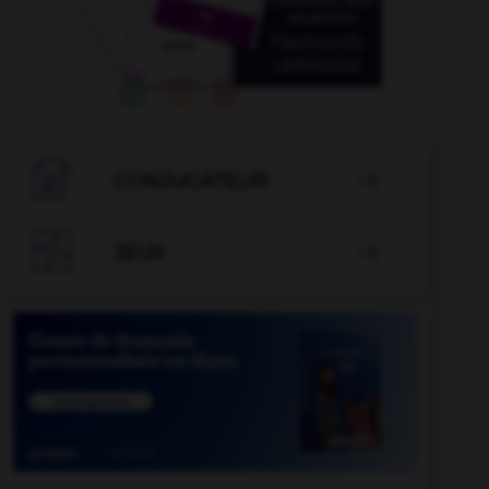

CONJUGATEUR


JEUX
