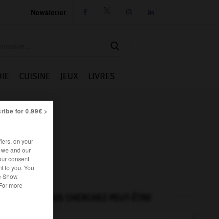
Newsletter




IE
CUISINE
JEUX
LIVRES
ribe for 0.99€ >
iers, on your
r we and our
our consent
t to you. You
he Show
 For more
VOUS CHERCHEZ PEUT-ÊTRE