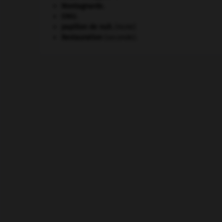
Montagnards.
ONU
.
papillon de nuit
.
[FAUNE]
Restauration
(seconde).