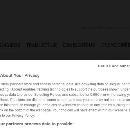
SHCARDS
TRADUCTEUR
CONJUGATEUR
ENCYCLOPÉD
Refuse and subsc
About Your Privacy
r
1015
partners store and access personal data, like browsing data or unique identif
ecting I Accept enables tracking technologies to support the purposes shown unde
ocess data to provide. Selecting Refuse and subscribe for 0.99€ > or withdrawing y
e them. If trackers are disabled, some content and ads you see may not be as relevan
ce this menu to change your choices or withdraw consent at any time by clicking t
nk on the bottom of the webpage. Your choices will have effect within our Website.
er to our Privacy Policy.
ur partners process data to provide: