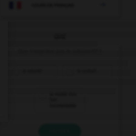

COURS DE FRANÇAIS
QUIZ
Que n'exprime pas le subjonctif ?
la volonté
le souhait
la réalité d'un
fait
incontestable
VALIDER