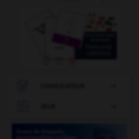

CONJUGATEUR


JEUX
