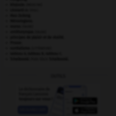
kilojoule.
[MÉDECINE]
Léonard
de Vinci.
Mao Zedong
.
Mérovingiens
.
morse
.
[FAUNE]
ornithorynque
.
[FAUNE]
principes de plaisir et de réalité.
Prusse
.
surréalisme.
[LITTÉRATURE]
tableau A, tableau B, tableau C.
Tchaïkovski
.
Piotr Ilitch
Tchaïkovski
.
OUTILS