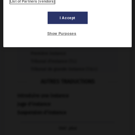
List of Partners (vendors)
décision, d'autorité.
instances n.f. pl.
I Accept
Demandes pressantes.
En dernière instance
Show Purposes
En instance
En instance de
Première instance
Tribunal d'instance (T.I.)
Tribunal de grande instance (T.G.I.)
AUTRES TRADUCTIONS
Introduire une instance
Juge d'instance
Suspension d'instance
Voir
plus