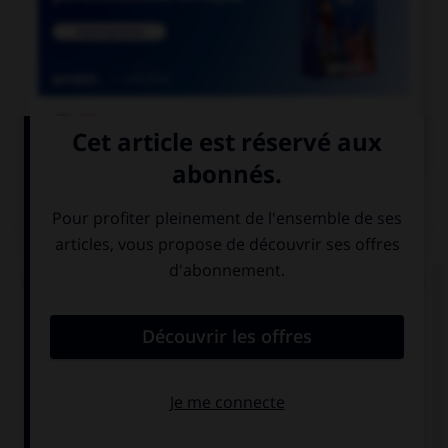

COURS DE FRANÇAIS
QUIZ
Un « canut » est un ouvrier des manufactures de
soie à Lyon. Mais comment appelle-t-on les
ouvrières de ces manufactures ?
les canuses
les canutes