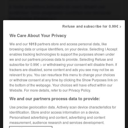
Toute procédure judiciaire en cours devant une
2.
juridiction. (Une assignation constitue une demande
introductive d'instance.)
Synonymes :
Refuse and subscribe for 0.99€ >
procédure
-
procès
-
requête
We Care About Your Privacy
Toute structure de l'appareil psychique (le ça, le moi,
3.
We and our
1013
partners store and access personal data, like
le surmoi, etc.).
browsing data or unique identifiers, on your device. Selecting I Accept
enables tracking technologies to support the purposes shown under
we and our partners process data to provide. Selecting Refuse and
instances

subscribe for 0.99€ > or withdrawing your consent will disable them. If
nom féminin pluriel
trackers are disabled, some content and ads you see may not be as
relevant to you. You can resurface this menu to change your choices
or withdraw consent at any time by clicking the Show Purposes link on
Demandes pressantes :
Céder aux instances d'un ami.
the bottom of the webpage. Your choices will have effect within our
Website. For more details, refer to our Privacy Policy.
We and our partners process data to provide:
VOUS CHERCHEZ PEUT-ÊTRE
Use precise geolocation data. Actively scan device characteristics for
identification. Store and/or access information on a device.
Personalised advertising and content, advertising and content
instance n.f.
measurement, audience research and services development.
Organisme, bureau qui exerce un pouvoir de