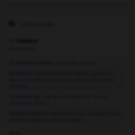

EXPRESSIONS
instance

nom féminin
En dernière instance,
en dernière analyse.
En instance,
dont on attend la solution, qui est en
cours :
Le traité est en instance près de l'Assemblée
nationale.
En instance de,
près de, sur le point de :
Être en
instance de divorce.
Première instance,
instance au cours de laquelle une
affaire est jugée en premier ressort.
Droit