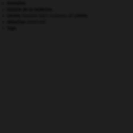
Girondins
.
histoire de la médecine.
Lénine
.
Vladimir Ilitch Oulianov, dit
Lénine
.
réduction
.
[MÉDECINE]
Togo
.