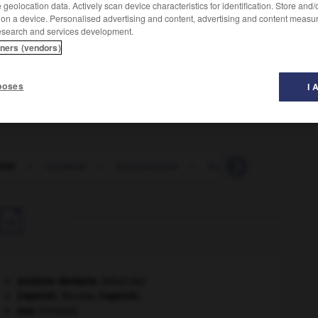
geolocation data. Actively scan device characteristics for identification. Store and
 on a device. Personalised advertising and content, advertising and content measu
esearch and services development.
tners (vendors)
, voisin des péridots.
poses
I 
ite
-
humoral
-
humoresque
-
humorisme
-
humo

avulsion dentaire
.
[MÉDECINE]
Copernic
.
Nicolas
Copernic
.
eau.
.
[DOSSIER]