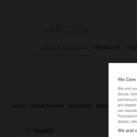
LAROUSSE
LANGUE FRANÇAISE
BILINGUES
FLA
We Care 
We and ou
device. Sel
partners pr
will disabl
Accueil
>
langue française
>
dictionnaire
>
humite n.f.
can resurfa
Purposes li
details, ref
We and o
*humite
