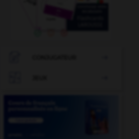

CONJUGATEUR


JEUX
