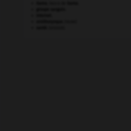
Gama
.
Vasco de
Gama
.
groupe sanguin.
Internet
.
ornithorynque
.
[FAUNE]
santé.
.
[DOSSIER]