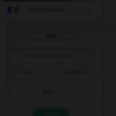

COURS DE FRANÇAIS
QUIZ
Un seul de ces trois mots n'a pas de lettre
finale muette. Lequel ?
blizzar…
cauchemar…
placar…
VALIDER