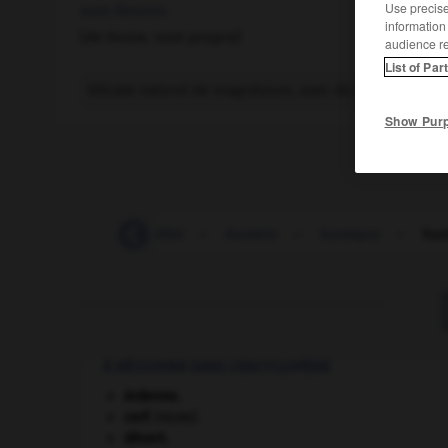
Use precise 
nom féminin
information
(de Hume, nom propre)
audience r
List of Par
Silicate naturel de magnésium, avec du fer et du fluor
Show Pur
-
humilier
-
humilité
-
humine
-
humique
-
hum
À DÉCOUVRIR DANS L'ENCYCLOPÉDIE
Ardenne
.
cerf
.
[FAUNE]
désert.