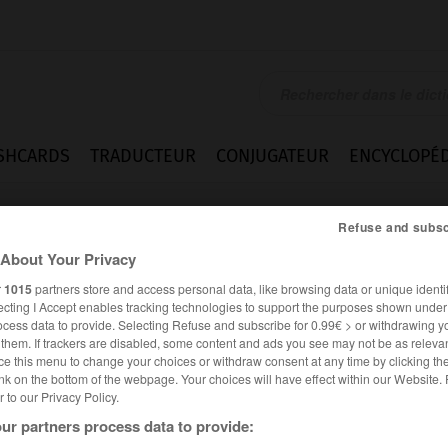
SHCARDS
TRADUCTEUR
CONJUGATEUR
ENCYCLOPÉD
Refuse and subsc
About Your Privacy
r
1015
partners store and access personal data, like browsing data or unique identif
ecting I Accept enables tracking technologies to support the purposes shown unde
ocess data to provide. Selecting Refuse and subscribe for 0.99€ > or withdrawing y
e them. If trackers are disabled, some content and ads you see may not be as relevan
ce this menu to change your choices or withdraw consent at any time by clicking t
nk on the bottom of the webpage. Your choices will have effect within our Website.
er to our Privacy Policy.
ur partners process data to provide: