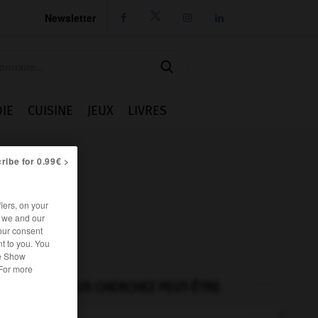
Newsletter




IE
CUISINE
JEUX
LIVRES
ribe for 0.99€ >
iers, on your
r we and our
our consent
t to you. You
he Show
 For more
VOUS CHERCHEZ PEUT-ÊTRE