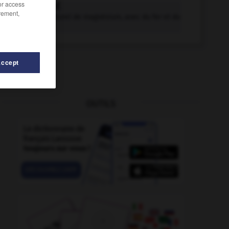
/or access
humite n.f.
rement,
Silicate naturel de magnésium, avec du fer et du
fluor...
Accept
OUTILS
riste
-
humoristique
-
humilié
-
humilier
-
humili