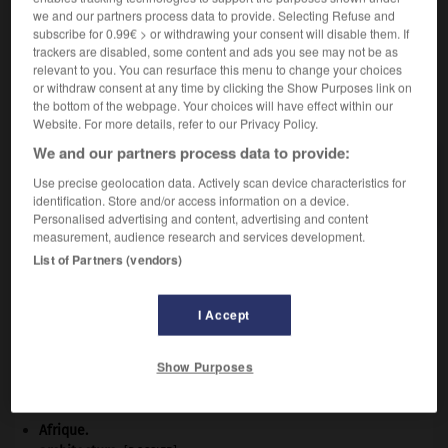
Qui concerne le dessin ou le texte d'humour :
2.
we and our partners process data to provide. Selecting Refuse and
Dessinateur humoristique.
subscribe for 0.99€ > or withdrawing your consent will disable them. If
trackers are disabled, some content and ads you see may not be as
relevant to you. You can resurface this menu to change your choices
or withdraw consent at any time by clicking the Show Purposes link on
the bottom of the webpage. Your choices will have effect within our
VOUS CHERCHEZ PEUT-ÊTRE
Website. For more details, refer to our Privacy Policy.
We and our partners process data to provide:
humoristique adj.
Use precise geolocation data. Actively scan device characteristics for
Qui tient de l'humour, qui est empreint d'humour.
identification. Store and/or access information on a device.
Personalised advertising and content, advertising and content
measurement, audience research and services development.
List of Partners (vendors)
me
-
humoriste
-
humoristique
-
humour
-
humus
I Accept

Show Purposes
À DÉCOUVRIR DANS L'ENCYCLOPÉDIE
Afrique
.