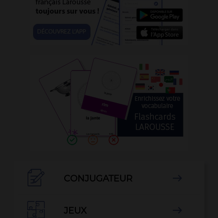

CONJUGATEUR


JEUX
