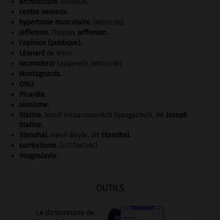
architecture.
.
[DOSSIER]
centre nerveux.
hypertonie musculaire
.
[MÉDECINE]
Jefferson
.
Thomas
Jefferson
.
l'opinion (publique).
Léonard
de Vinci.
locomoteur
(appareil).
[MÉDECINE]
Montagnards.
ONU
.
Picardie
.
sionisme.
Staline
.
Iossif Vissarionovitch Djougachvili, dit
Joseph
Staline
.
Stendhal
.
Henri Beyle, dit
Stendhal
.
surréalisme.
[LITTÉRATURE]
Yougoslavie
.
OUTILS