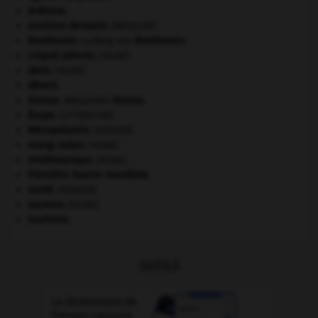
Ardenne
.
avulsion dentaire
.
[MÉDECINE]
Beethoven
.
Ludwig van
Beethoven
.
criquet pélerin
.
[FAUNE]
daim
.
[FAUNE]
désert.
Dumas
.
Alexandre
Dumas
.
Ésope
.
[LITTÉRATURE]
Mésopotamie
.
.
[DOSSIER]
orang-outan
.
[FAUNE]
ornithorynque
.
[FAUNE]
Première Guerre mondiale
.
santé.
.
[DOSSIER]
saumon
.
[FAUNE]
tourisme.
OUTILS