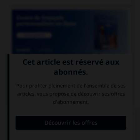

COURS DE FRANÇAIS
QUIZ
Lequel de ces adverbes doit s'écrire « emment »
(avec un « e ») ?