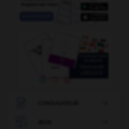

CONJUGATEUR


JEUX
