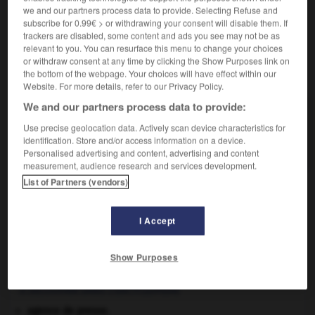
we and our partners process data to provide. Selecting Refuse and
grillagées.
subscribe for 0.99€ > or withdrawing your consent will disable them. If
trackers are disabled, some content and ads you see may not be as
relevant to you. You can resurface this menu to change your choices
or withdraw consent at any time by clicking the Show Purposes link on
VOUS CHERCHEZ PEUT-ÊTRE
the bottom of the webpage. Your choices will have effect within our
Website. For more details, refer to our Privacy Policy.
We and our partners process data to provide:
gymnosporangium n.m.
Champignon (urédinale) parasite à deux hôtes
Use precise geolocation data. Actively scan device characteristics for
identification. Store and/or access information on a device.
s'attaquant au genévrier et...
Personalised advertising and content, advertising and content
measurement, audience research and services development.
List of Partners (vendors)
gymnospermie
-
gymnosporangium
-
gymnote
-
gyn
I Accept

Show Purposes
À DÉCOUVRIR DANS L'ENCYCLOPÉDIE
agence de presse.