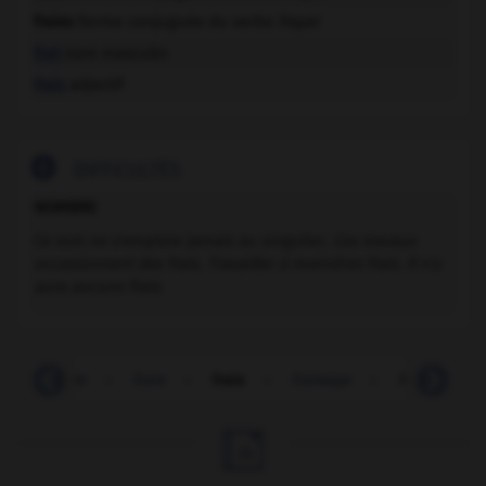
fraies
forme conjuguée du verbe
frayer
fret
nom masculin
frais
adjectif

DIFFICULTÉS
NOMBRE
Ce mot ne s'emploie jamais au singulier.
Ces travaux
occasionnent des frais. Travailler à moindres frais. Il n'y
aura aucuns frais
.
-
frairie
-
frais
-
frais
-
fraisage
-
fraisage
-
