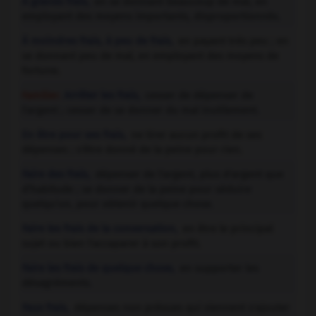
À grands frais,
en se donnant beaucoup de mal, en
employant des moyens importants, disproportionnés.
À moindres frais, à peu de frais,
en payant très peu ; en
se donnant peu de mal, en employant des moyens de
fortune.
Familier.
Arrêter les frais,
cesser de dépenser de
l'argent ; cesser de se donner du mal inutilement.
En être pour ses frais,
ne tirer aucun profit de ses
dépenses ; s'être donné de la peine pour rien.
Faire des frais,
dépenser de l'argent, plus d'argent que
d'habitude ; se donner de la peine pour séduire
quelqu'un, pour obtenir quelque chose.
Faire les frais de la conversation,
en être le principal
sujet ou bien l'accaparer à son profit.
Faire les frais de quelque chose,
en supporter les
désagréments.
Faux frais,
dépenses non prévues qui viennent s'ajouter