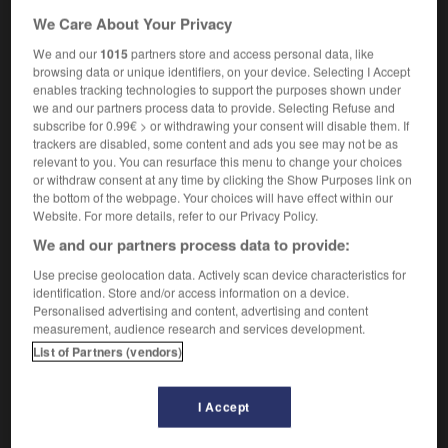
En être pour ses frais
We Care About Your Privacy
État de frais
We and our
1015
partners store and access personal data, like
Faire des frais
browsing data or unique identifiers, on your device. Selecting I Accept
enables tracking technologies to support the purposes shown under
Faire les frais de la conversation
we and our partners process data to provide. Selecting Refuse and
Faire les frais de quelque chose
subscribe for 0.99€ > or withdrawing your consent will disable them. If
trackers are disabled, some content and ads you see may not be as
Faux frais
relevant to you. You can resurface this menu to change your choices
Frais d'approche
or withdraw consent at any time by clicking the Show Purposes link on
the bottom of the webpage. Your choices will have effect within our
Frais de justice
Website. For more details, refer to our Privacy Policy.
Frais d'établissement
We and our partners process data to provide:
Frais financiers
Use precise geolocation data. Actively scan device characteristics for
Frais généraux
identification. Store and/or access information on a device.
Frais professionnels
Personalised advertising and content, advertising and content
measurement, audience research and services development.
Frais réels
List of Partners (vendors)
Se mettre en frais (pour quelqu'un, pour
quelque chose)
frais adj.
I Accept
Qui est légèrement froid.