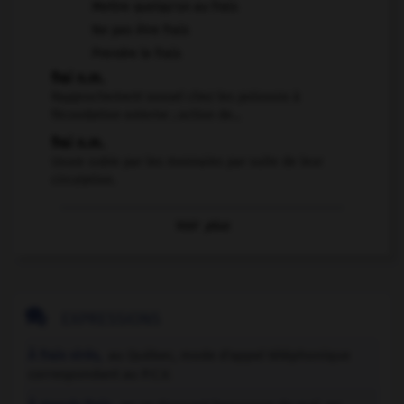
Mettre quelqu'un au frais
Ne pas être frais
Prendre le frais
frai n.m.
Rapprochement sexuel chez les poissons à
fécondation externe ; action de...
frai n.m.
Usure subie par les monnaies par suite de leur
circulation.
Voir
plus

EXPRESSIONS
À frais virés,
au Québec, mode d'appel téléphonique
correspondant au P.C.V.