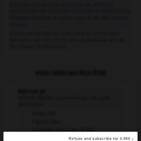
Somme allouée pour compenser les dépenses
2.
occasionnées par un travail nécessitant un déplacement,
obligeant à assurer un certain train de vie, etc. :
Frais de
mission.
Dans une entreprise, coûts d'une ou de plusieurs
3.
opérations qui constituent, dans la généralité des cas,
des charges d'exploitation.
VOUS CHERCHEZ PEUT-ÊTRE
frais n.m. pl.
Débours, dépense occasionnés par une cause
quelconque.
À frais virés
À grands frais
À moindres frais, à peu de frais
Refuse and subscribe for 0.99€ >
Arrêter les frais