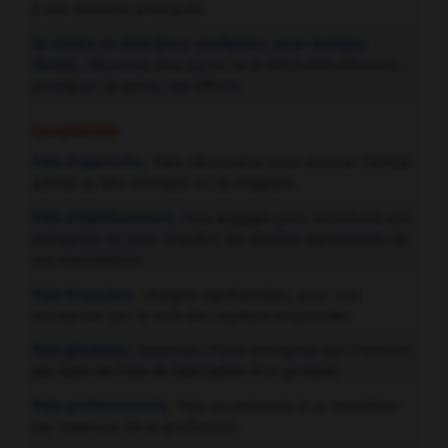
à une dépense principale.
Se mettre en frais (pour quelqu'un, pour quelque
chose),
dépenser plus qu'on ne le fait habituellement ;
prodiguer sa peine, ses efforts.
Comptabilité
Frais d'approche,
frais nécessaires pour amener l'article
acheté au lieu d'emploi ou du magasin.
Frais d'établissement,
frais engagés pour constituer une
entreprise ou pour acquérir les moyens permanents de
son exploitation.
Frais financiers,
charges représentées, pour une
entreprise, par le coût des capitaux empruntés.
Frais généraux,
dépenses d'une entreprise qui n'entrent
pas dans les frais de fabrication d'un produit.
Frais professionnels,
frais occasionnés à un travailleur
par l'exercice de sa profession.