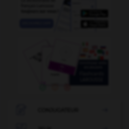

CONJUGATEUR

