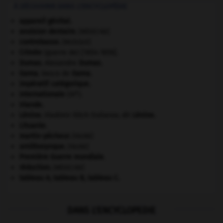
À DÉCOUVRIR DANS L'ENCYCLOPÉDIE
appareil génital.
avulsion dentaire
.
[MÉDECINE]
contrebasse
.
[MUSIQUE]
Crimée
(guerre de) [1854-1856].
Dumas
.
Alexandre
Dumas
.
Gama
.
Vasco de
Gama
.
impératif catégorique.
e
Internationale
(III
).
Irlande
.
Lénine
.
Vladimir Ilitch Oulianov, dit
Lénine
.
Lituanie
.
martin-pêcheur
.
[FAUNE]
ornithorynque
.
[FAUNE]
Première Guerre mondiale
.
réduction
.
[MÉDECINE]
tableau A, tableau B, tableau C.
DANS L'ENCYCLOPEDIE