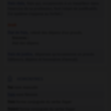
Frais réels,
frais qui, occasionnés à un travailleur dans
l'exercice de sa profession, font l'objet de justificatifs.
(Ce système s'oppose au forfait.)
Droit
État de frais,
relevé des dépens d'un procès.
Synonyme :
état des dépens
Frais de justice,
dépenses qu'occasionne un procès
(débours, dépens et honoraires d'avocat).

HOMONYMES
frai
nom masculin
fraie
nom féminin
fraie
forme conjuguée du verbe
frayer
fraient
forme conjuguée du verbe
frayer