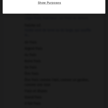
frais adv.
Show Purposes
Nouvellement, récemment…
frais n.m.
Léger froid, fraîcheur ; air froid du dehors.
fraîche n.f.
Faible vent de terre ou du large, qui souffle
le...
Air frais
Argent frais
Au frais
Boire frais
De frais
Être frais
Être frais comme l'œil, comme un gardon,
comme une rose
Frais et dispos
Grand frais
Il fait frais