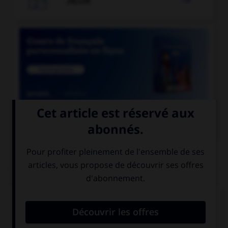
JEUX


COURS DE FRANÇAIS
QUIZ
Parmi les mots suivants, quel est celui dont le
« h » n'est pas aspiré ?