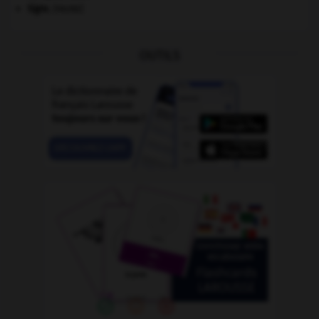
tigre
.
[FAUNE]
OUTILS