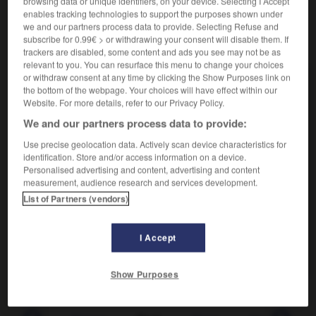
browsing data or unique identifiers, on your device. Selecting I Accept
enables tracking technologies to support the purposes shown under
we and our partners process data to provide. Selecting Refuse and
subscribe for 0.99€ > or withdrawing your consent will disable them. If
VOUS CHERCHEZ PEUT-ÊTRE
trackers are disabled, some content and ads you see may not be as
relevant to you. You can resurface this menu to change your choices
or withdraw consent at any time by clicking the Show Purposes link on
fileté n.m.
the bottom of the webpage. Your choices will have effect within our
Cotonnade genre zéphyr, dans laquelle ressortent
Website. For more details, refer to our Privacy Policy.
des fils en forme...
We and our partners process data to provide:
fileter v.t.
Use precise geolocation data. Actively scan device characteristics for
Faire un filetage sur une vis, un écrou.
identification. Store and/or access information on a device.
Personalised advertising and content, advertising and content
fileter v.t.
measurement, audience research and services development.
Découper un poisson en filets pour la vente ou la...
List of Partners (vendors)
AUTRES TRADUCTIONS
I Accept
Bouton fileté
Show Purposes