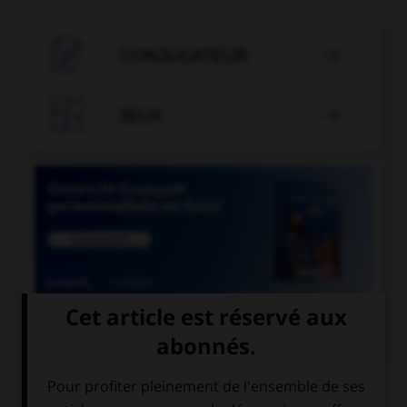

CONJUGATEUR


JEUX


COURS DE FRANÇAIS