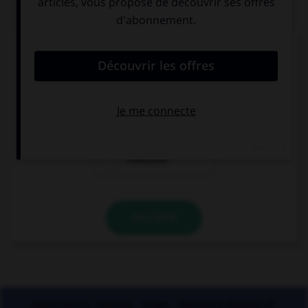
QUIZ
Si l'on veut parler de la nation des Francs
pendant le règne de Clovis, dit-on « nation… » :
franque
franche
française
VALIDER
Applications mobiles
Index
Mentions légales et