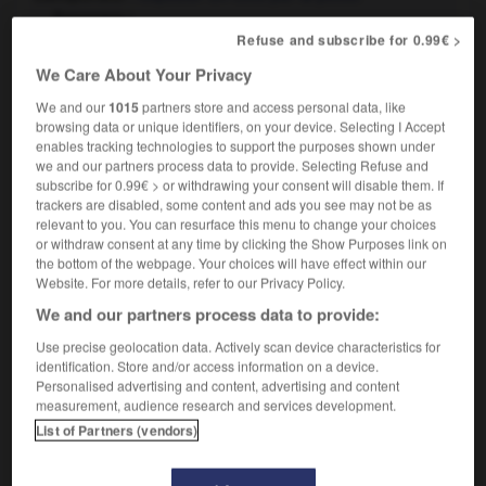
Synonymes :
Refuse and subscribe for 0.99€ >
acheminer
- adresser -
envoyer
We Care About Your Privacy
Contraire :
recevoir
We and our
1015
partners store and access personal data, like
browsing data or unique identifiers, on your device. Selecting I Accept
Familier.
Faire rapidement partir quelqu'un pour telle
2.
enables tracking technologies to support the purposes shown under
destination ou, péjorativement, envoyer quelqu'un
we and our partners process data to provide. Selecting Refuse and
subscribe for 0.99€ > or withdrawing your consent will disable them. If
quelque part sans trop de regret de le voir partir :
trackers are disabled, some content and ads you see may not be as
Expédier ses enfants en pension.
relevant to you. You can resurface this menu to change your choices
Familier.
Faire quelque chose à la hâte et sans soin :
3.
or withdraw consent at any time by clicking the Show Purposes link on
Expédier un repas en dix minutes.
the bottom of the webpage. Your choices will have effect within our
Website. For more details, refer to our Privacy Policy.
Synonymes :
bâcler
-
sabrer
We and our partners process data to provide:
Use precise geolocation data. Actively scan device characteristics for
En finir au plus vite avec quelqu'un pour s'en
4.
identification. Store and/or access information on a device.
débarrasser :
Expédier les derniers clients.
Personalised advertising and content, advertising and content
Délivrer l'
expédition
d'un jugement ou d'un acte.
5.
measurement, audience research and services development.
List of Partners (vendors)
Pour un navire de commerce, terminer ses opérations
6.
de manutention et accomplir toutes les formalités
officielles.