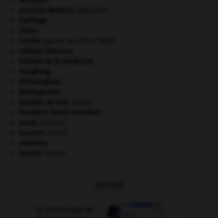
Abraham
.
avulsion dentaire
.
[MÉDECINE]
Carthage
.
Chine
.
Crimée
(guerre de) [1854-1856].
critique littéraire.
histoire de la médecine.
Hongkong
.
Mérovingiens
.
Montagnards.
papillon de nuit
.
[FAUNE]
Première Guerre mondiale
.
santé.
.
[DOSSIER]
saumon
.
[FAUNE]
sionisme.
termite
.
[FAUNE]
OUTILS