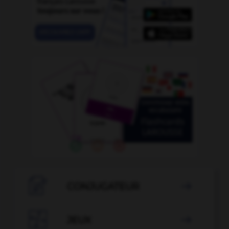

CONJUGATEUR


JEUX
