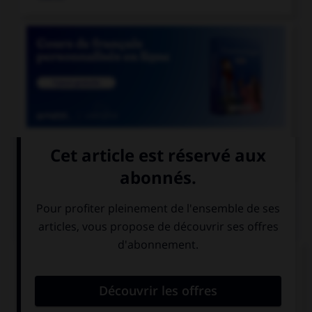

COURS DE FRANÇAIS
QUIZ
Laquelle de ces cours de justice prend une
majuscule ?