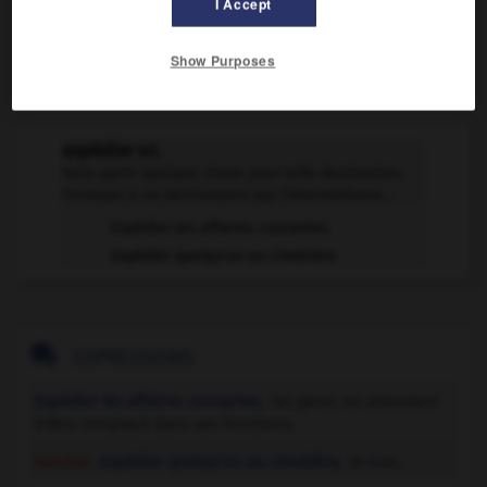
I Accept
Show Purposes
VOUS CHERCHEZ PEUT-ÊTRE
expédier v.t.
Faire partir quelque chose pour telle destination,
l'envoyer à un destinataire par l'intermédiaire...
Expédier les affaires courantes
Expédier quelqu'un au cimetière

EXPRESSIONS
Expédier les affaires courantes,
les gérer, en attendant
d'être remplacé dans ses fonctions.
Familier.
Expédier quelqu'un au cimetière,
le tuer.