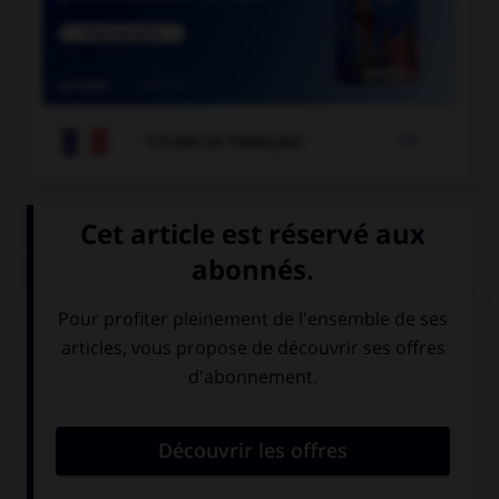

COURS DE FRANÇAIS
QUIZ
Le participe passé s'accorde avec le sujet dans
une seule de ces propositions. Laquelle ?
elles se sont
elles se sont
[confié] leurs
[confié] à lui.
secrets.