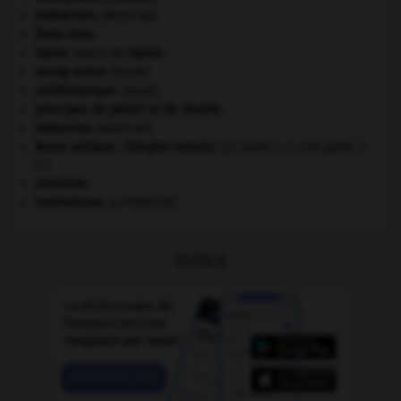
embarrure
.
[MÉDECINE]
États-Unis
.
Gama
.
Vasco de
Gama
.
orang-outan
.
[FAUNE]
ornithorynque
.
[FAUNE]
principes de plaisir et de réalité.
réduction
.
[MÉDECINE]
Rome antique : l'Empire romain
.
[27 avant J.-C.-476 après J.-
C.]
sionisme.
surréalisme.
[LITTÉRATURE]
OUTILS