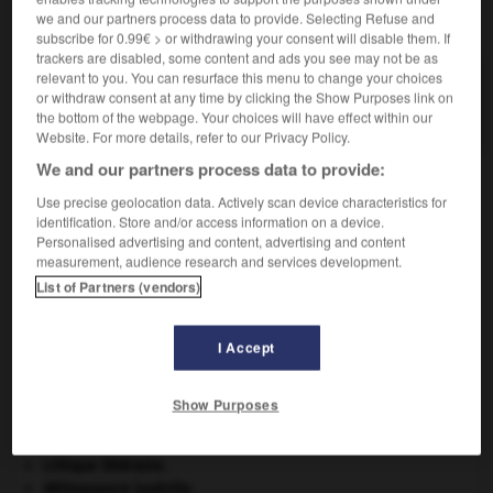
we and our partners process data to provide. Selecting Refuse and
VOUS CHERCHEZ PEUT-ÊTRE
subscribe for 0.99€ > or withdrawing your consent will disable them. If
trackers are disabled, some content and ads you see may not be as
relevant to you. You can resurface this menu to change your choices
désamidonnage n.m.
or withdraw consent at any time by clicking the Show Purposes link on
Action de désamidonner.
the bottom of the webpage. Your choices will have effect within our
Website. For more details, refer to our Privacy Policy.
We and our partners process data to provide:
Use precise geolocation data. Actively scan device characteristics for
-
désamianter
-
désamidonnage
-
désamidonner
-
identification. Store and/or access information on a device.
Personalised advertising and content, advertising and content
measurement, audience research and services development.

List of Partners (vendors)
À DÉCOUVRIR DANS L'ENCYCLOPÉDIE
I Accept
Afrique
.
Carthage
.
Show Purposes
Charles X
.
Copernic
.
Nicolas
Copernic
.
critique littéraire.
délinquance juvénile.