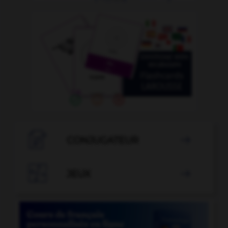

CONJUGATEUR


JEUX
