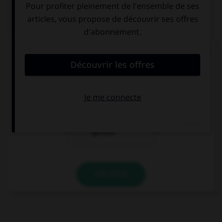
QUIZ
De quel verbe proviennent les mots « gisant » et
« ci-gît » ?
gésir
giser
geindre
VALIDER