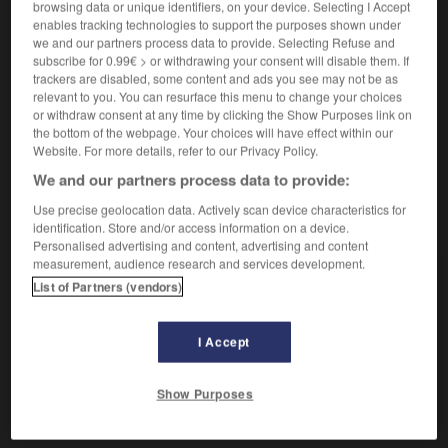
browsing data or unique identifiers, on your device. Selecting I Accept
décrépiter
enables tracking technologies to support the purposes shown under

we and our partners process data to provide. Selecting Refuse and
verbe intransitif
Conjugaison
subscribe for 0.99€ > or withdrawing your consent will disable them. If
trackers are disabled, some content and ads you see may not be as
Pour certains sels contenant une eau de cristallisation,
relevant to you. You can resurface this menu to change your choices
produire sous l'action de la chaleur des bruits secs dus
or withdraw consent at any time by clicking the Show Purposes link on
the bottom of the webpage. Your choices will have effect within our
à une déshydratation discontinue.
Website. For more details, refer to our Privacy Policy.
We and our partners process data to provide:
Use precise geolocation data. Actively scan device characteristics for
VOUS CHERCHEZ PEUT-ÊTRE
identification. Store and/or access information on a device.
Personalised advertising and content, advertising and content
measurement, audience research and services development.
décrépiter v.t.
List of Partners (vendors)
Calciner le sel jusqu'à ce qu'il ne crépite plus
dans...
I Accept
décrépiter v.i.
Pour certains sels contenant une eau de
cristallisation, produire sous...
Show Purposes