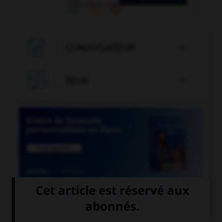

CONJUGATEUR


JEUX


COURS DE FRANÇAIS