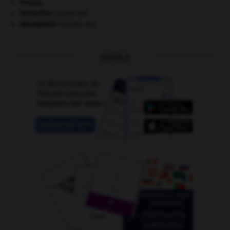
Prusse
.
Versailles
(traité de).
Westphalie
(traités de).
OUTILS