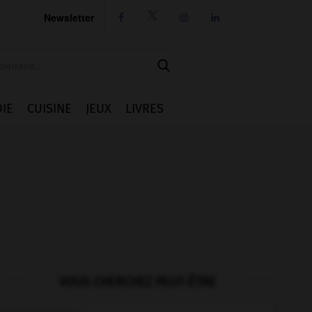
Newsletter




IE
CUISINE
JEUX
LIVRES
VOUS CHERCHEZ PEUT-ÊTRE