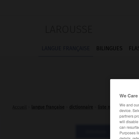
LAROUSSE
LANGUE FRANÇAISE
BILINGUES
FLA
We Care 
We and ou
Accueil
>
langue française
>
dictionnaire
>
liste n.f.
device. Sel
partners pr
will disabl
can resurfa
Définitions
Expre
Purposes li
details, ref