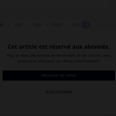
ste
-
liste
-
listel
-
lister
-
listère
-
listeria
-

art pariétal.
Copernic
.
Nicolas
Copernic
.
États-Unis
.
locomoteur
(appareil).
[MÉDECINE]
morse
.
[FAUNE]
Rome antique : l'Empire romain
.
[27 avant J.-
C.-476 après J.-C.]
Seldjoukides
.
Tchaïkovski
.
Piotr Ilitch
Tchaïkovski
.