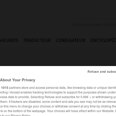
SHCARDS
TRADUCTEUR
CONJUGATEUR
ENCYCLOPÉD
Refuse and subsc
About Your Privacy
r
1015
partners store and access personal data, like browsing data or unique identif
ecting I Accept enables tracking technologies to support the purposes shown unde
ocess data to provide. Selecting Refuse and subscribe for 0.99€ > or withdrawing y
e them. If trackers are disabled, some content and ads you see may not be as relevan
ce this menu to change your choices or withdraw consent at any time by clicking t
ssions
Difficultés
nk on the bottom of the webpage. Your choices will have effect within our Website.
er to our Privacy Policy.