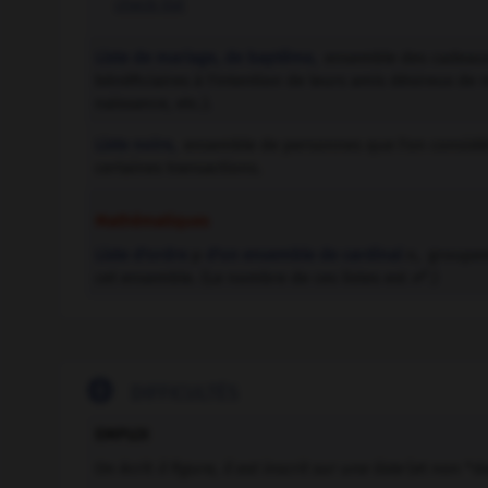
check-list
Liste de mariage, de baptême,
ensemble des cadeaux
bénéficiaires à l'intention de leurs amis désireux de
naissance, etc.).
Liste noire,
ensemble de personnes que l'on considère
certaines transactions.
Mathématiques
Liste d'ordre
p
d'un ensemble de cardinal
n
,
groupe
p
cet ensemble. (Le nombre de ces listes est
n
.)

DIFFICULTÉS
EMPLOI
On écrit
il figure, il est inscrit sur une liste
(et non *d