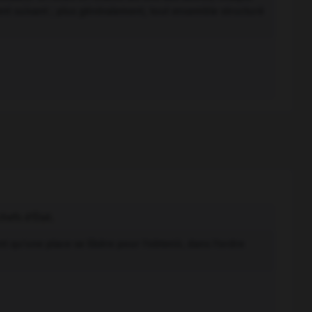
nt suivant ; plus généralement, tout ensemble structuré
hefs d'État.
 qu'une place se libère pour l'obtenir, dans l'ordre