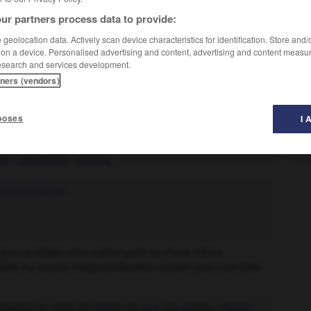
ur partners process data to provide:
geolocation data. Actively scan device characteristics for identification. Store and
 on a device. Personalised advertising and content, advertising and content measu
esearch and services development.
tners (vendors)
de choses le plus souvent inscrits l'un au-dessous de
poses
I 
vé
-
répertoire
-
tableau
mpressionnante.
e des candidats d'un même parti ou d'une même
ités du scrutin obligent l'électeur à voter pour une liste
ateur et reliés en chaîne les uns aux autres, chaque