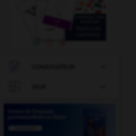

CONJUGATEUR


JEUX
