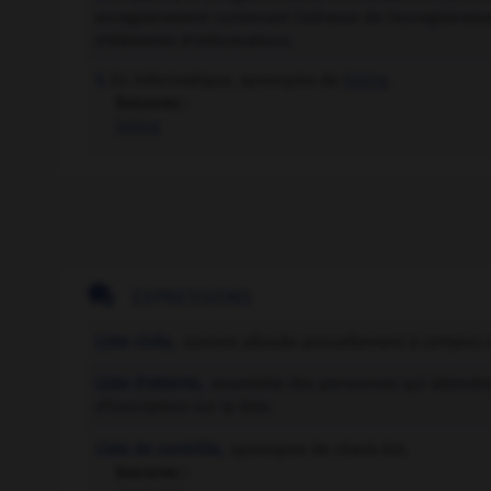
enregistrement contenant l'adresse de l'enregistreme
d'éléments d'informations.
En informatique, synonyme de
listing
.
5.
Synonyme :
listing

EXPRESSIONS
Liste civile,
somme allouée annuellement à certains c
Liste d'attente,
ensemble des personnes qui attendent
d'inscription sur la liste.
Liste de contrôle,
synonyme de check-list.
Synonyme :