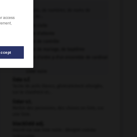
liste n.f.
Suite de mots, de nombres, de noms de
personnes, de...
/or access
rement,
Liste civile
Liste d'attente
Liste de contrôle
Liste de mariage, de baptême
Accept
Liste d'ordre p d'un ensemble de cardinal
n
Liste noire
liste n.f.
Tache de poils blancs, généralement allongée,
sur le chanfrein et...
lister v.t.
Mettre des personnes, des choses en liste, sur
une liste.
blacklisté adj.
Inscrit sur une liste noire ; désigné comme
indésirable.