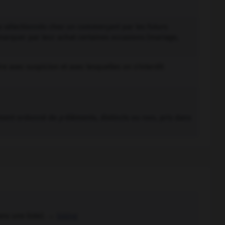
 sélectionnés chez un commerçant par les futurs
 marquer par leur achat certaines occasions (mariage,
 avec suspicion et avec lesquelles on s'interdit
ment ordonné de
p
éléments, distincts ou non, pris dans
ans une liste). →
listing