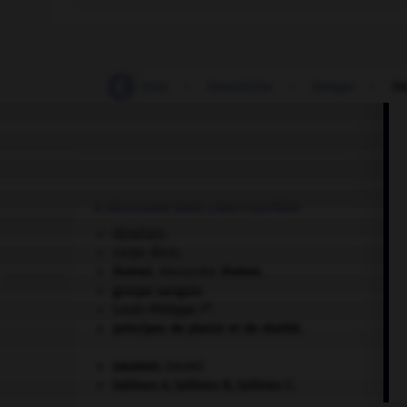
lissoir
-
lissorhoptrus
-
lissotriche
-
listage
-
li
À DÉCOUVRIR DANS L'ENCYCLOPÉDIE
Abraham
.
carpe diem
.
Dumas
.
Alexandre
Dumas
.
groupe sanguin.
er
Louis-Philippe I
.
principes de plaisir et de réalité.
saumon
.
[FAUNE]
tableau A, tableau B, tableau C.