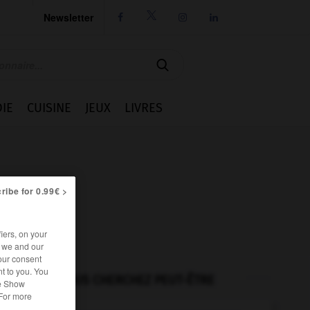
Newsletter




IE
CUISINE
JEUX
LIVRES
ribe for 0.99€ >
iers, on your
r we and our
our consent
t to you. You
VOUS CHERCHEZ PEUT-ÊTRE
he Show
 For more