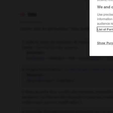
We and o
liste
Use precise 

information
nom féminin
audience r
(italien
lista,
du germanique *
lista,
bord)
List of Par
Suite de mots, de nombres, de noms de personnes, 
1.
Show Pur
l'autre :
Faire la liste des absents.
Synonymes :
bordereau
- catalogue - état -
nomenclature
-
rele
Longue énumération :
La liste de ses crimes est i
2.
Synonymes :
dénombrement
-
inventaire
Dans le cadre d'un scrutin plurinominal, ensembl
3.
tendance. (La liste est dite bloquée lorsque les modal
entière sans aucune modification.)
Ensemble d'enregistrements mémorisés sur un ordin
4.