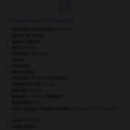

À DÉCOUVRIR DANS L'ENCYCLOPÉDIE
absorption intestinale
.
[MÉDECINE]
agence de presse.
appareil génital.
daim
.
[FAUNE]
invasions.
[HISTOIRE]
Irlande
.
Jérusalem
.
Mao Zedong
.
Nietzsche
.
Friedrich
Nietzsche
.
papillon de nuit
.
[FAUNE]
prêt-bail
(loi du).
Rabelais
.
François
Rabelais
.
e
République
(V
).
Rome antique : l'Empire romain
.
[27 avant J.-C.-476 après J.-
C.]
santé.
.
[DOSSIER]
Seldjoukides
.