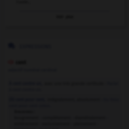
l'unité...
Voir
plus

EXPRESSIONS
cent

adjectif numéral cardinal
À cent contre un,
avec une très grande certitude :
Parier
à cent contre un.
(À) cent pour cent,
intégralement, absolument :
Du tissu
cent pour cent coton.
Synonymes :
bougrement - complètement - diamétralement -
entièrement - exclusivement - pleinement -