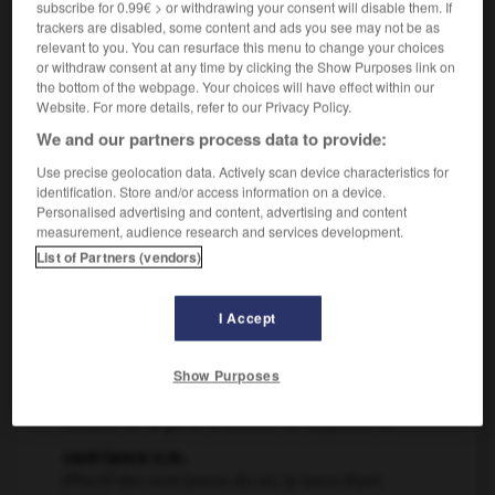
subscribe for 0.99€ > or withdrawing your consent will disable them. If
cent adj. num. card.
trackers are disabled, some content and ads you see may not be as
Dix fois dix...
relevant to you. You can resurface this menu to change your choices
or withdraw consent at any time by clicking the Show Purposes link on
cent n.m.
the bottom of the webpage. Your choices will have effect within our
Désigne selon les cas le numéro d'une
Website. For more details, refer to our Privacy Policy.
chambre, d'un dossier...
We and our partners process data to provide:
À cent contre un
Use precise geolocation data. Actively scan device characteristics for
(À) cent pour cent
identification. Store and/or access information on a device.
Personalised advertising and content, advertising and content
Cent sept ans
measurement, audience research and services development.
Placer (de l'argent) à cinq, six, dix, vingt, etc.,
List of Partners (vendors)
pour cent l'an
Pour cent (%)
I Accept
cent n.m.
Monnaie divisionnaire valant, dans de nombreux
pays anglo-saxons, un centième...
Show Purposes
cent-garde n.m.
Cavalier de la garde d'honneur de Napoléon III.
cent-lance n.m.
Effectif des cent lances du roi, la lance étant