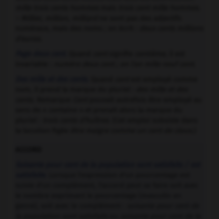
mille trois cents hommes
mais
trois cent mille hommes.
– Millier, million, milliard
ne sont pas des adjectifs
numéraux, mais des noms ; on écrit :
deux cents millions
d'euros
.
Page deux cent
.
Quand
cent
signifie
centième
, il est
invariable :
numéro deux cent ; en l'an mille neuf cent
.
Des mille et des cents
.
Quand
cent
est employé comme
nom, il prend la marque du pluriel :
des mille et des
cents
. Remarque
Cent
pouvait autrefois être employé au
sens de « centaine » et prenait alors la marque du
pluriel :
trois cents d'huîtres
. (Cet emploi subsiste dans
la locution figée
être maigre comme un cent de clous
.)
ACCORD
Soixante pour cent de la population sont satisfaits / est
satisfaite
.
Lorsque l'expression d'un pourcentage est
suivie d'un complément, l'accord peut se faire soit avec
le nombre exprimant le pourcentage (masculin en
genre), soit avec le complément :
soixante pour cent de
la population sont satisfaits
ou
soixante pour cent de la