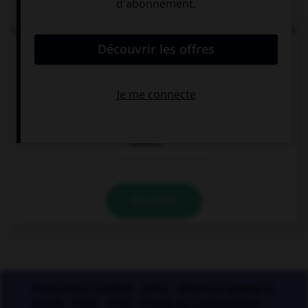
Lequel de ces mots n'est pas formé avec le préfixe
« mal » ?
malintentionné
malappris
malaxer
VALIDER
Applications mobiles
Index
Mentions légales et
crédits
CGU
CGV
Charte de confidentialité