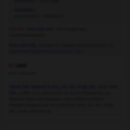
totalement - tout à fait
Contraires :
aucunement - nullement
Familier.
Cent sept ans,
très longtemps,
interminablement.
Pour cent (%),
indique un rapport proportionnel :
Ce
placement rapporte quinze pour cent.
cent

nom masculin
Placer (de l'argent) à cinq, six, dix, vingt, etc., pour cent
l'an,
prêter à un particulier ou à une entreprise, ou
déposer dans une banque, une certaine somme
d'argent moyennant un intérêt de cinq, six, dix, vingt,
etc., pour cent par an.