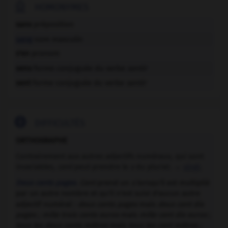

HOMONYMES
sans
préposition
sang
nom masculin
s'en
pronom
sens
forme conjuguée du verbe
sentir
sent
forme conjuguée du verbe
sentir

DIFFICULTÉS
ORTHOGRAPHE
Contrairement aux autres adjectifs numéraux, qui sont
invariables,
cent
peut prendre le
s
du pluriel. →
vingt
.
Deux cents pages
.
Cent
prend un
s
lorsqu'il est multiplié
par un autre nombre et qu'il n'est suivi d'aucun autre
adjectif numéral :
deux cents pages
mais
deux cent dix
pages ; mille trois cents euros
mais
mille cent dix euros
;
tous les deux cents mètres
mais
tous les cent mètres ;