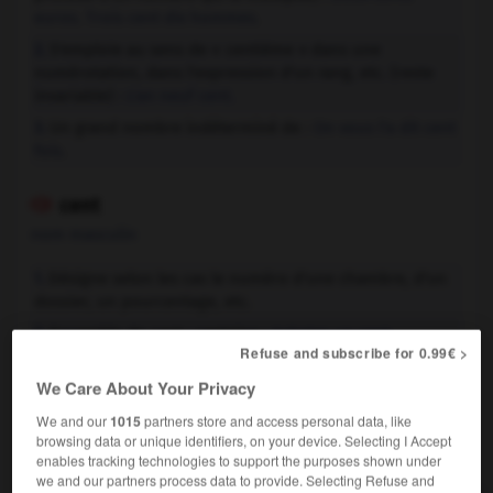
euros.
Trois cent dix hommes.
S'emploie au sens de « centième » dans une
2.
numérotation, dans l'expression d'un rang, etc. (reste
invariable) :
L'an neuf cent.
Un grand nombre indéterminé de :
On vous l'a dit cent
3.
fois.
cent

nom masculin
Désigne selon les cas le numéro d'une chambre, d'un
1.
dossier, un pourcentage, etc.
Ensemble de cent ; centaine :
Acheter un cent
2.
Refuse and subscribe for 0.99€ >
d'huîtres.
We Care About Your Privacy
We and our
1015
partners store and access personal data, like
browsing data or unique identifiers, on your device. Selecting I Accept
VOUS CHERCHEZ PEUT-ÊTRE
enables tracking technologies to support the purposes shown under
we and our partners process data to provide. Selecting Refuse and