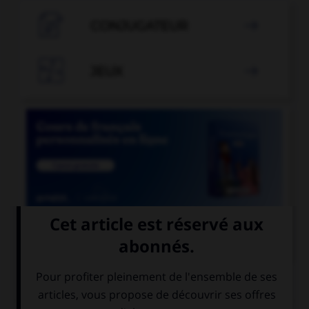

CONJUGATEUR


JEUX


COURS DE FRANÇAIS
QUIZ