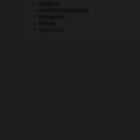
Hongkong
.
le théâtre contemporain.
Montagnards.
Picardie
.
tigre
.
[FAUNE]