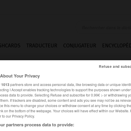
SHCARDS
TRADUCTEUR
CONJUGATEUR
ENCYCLOPÉD
Refuse and subsc
About Your Privacy
r
1013
partners store and access personal data, like browsing data or unique identif
ecting I Accept enables tracking technologies to support the purposes shown unde
ocess data to provide. Selecting Refuse and subscribe for 0.99€ > or withdrawing y
e them. If trackers are disabled, some content and ads you see may not be as relevan
ce this menu to change your choices or withdraw consent at any time by clicking t
nk on the bottom of the webpage. Your choices will have effect within our Website.
er to our Privacy Policy.
ur partners process data to provide: