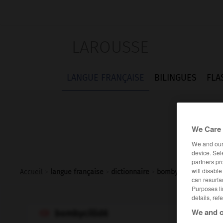
LAROUSSE
LANGUE FRANÇAISE
BILINGUES
FLA
We Care 
We and ou
device. Sel
partners pr
will disabl
Accueil
>
langue française
>
dictionnaire
>
bombycillidé n.m.
can resurfa
Purposes li
details, ref
We and o
bombycillidé
