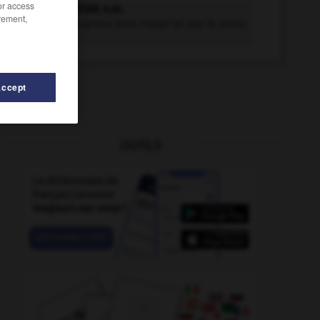
/or access
bombycillidé n.m.
rement,
Oiseau passereau brun, huppé tel que le jaseur
boréal de...
Accept
OUTILS
bon
-
bomber
-
bombeur
-
bombidé
-
bombina