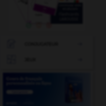

CONJUGATEUR


JEUX
