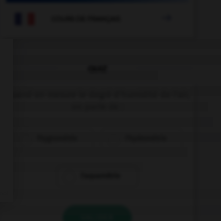

COURS DE FRANÇAIS
QUIZ
Quand on mesure le degré d'humidité de l'air,
on parle de :
l'hygrométrie
l'hydrométrie
l'aquamétrie
VALIDER