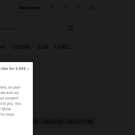
Newsletter




IE
CUISINE
JEUX
LIVRES
ribe for 0.99€ >
iers, on your
r we and our
our consent
t to you. You
he Show
 For more
VOUS CHERCHEZ PEUT-ÊTRE