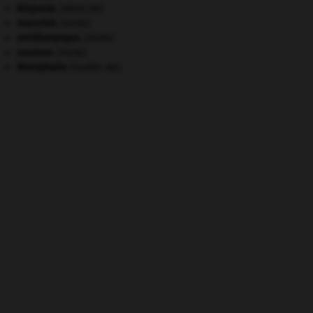
kilojoule.
[MÉDECINE]
manchot
.
[FAUNE]
ornithorynque
.
[FAUNE]
saumon
.
[FAUNE]
Westphalie
(traités de).