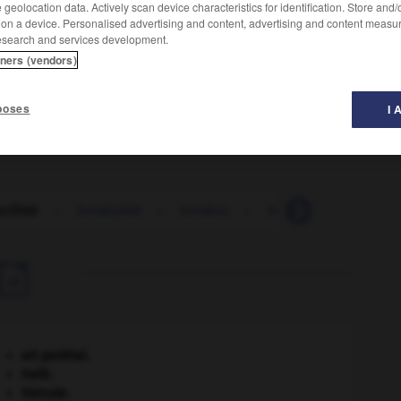
geolocation data. Actively scan device characteristics for identification. Store and
 on a device. Personalised advertising and content, advertising and content measu
esearch and services development.
tners (vendors)
al
de la taïga et l'
oiseau palmiste
de Haïti, au nid collectif.
poses
I 
illidé
-
bombylidé
-
bombyx
-
bôme
-
bômé
-

art pariétal.
Haïti
.
Hercule
.