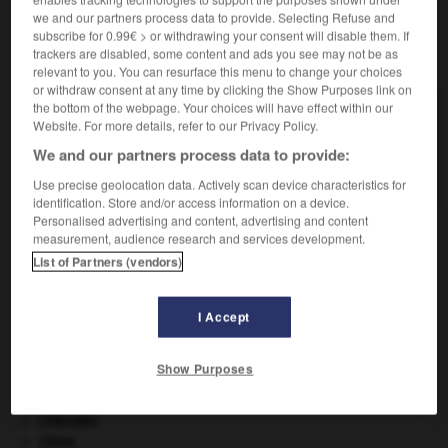
we and our partners process data to provide. Selecting Refuse and
subscribe for 0.99€ > or withdrawing your consent will disable them. If
trackers are disabled, some content and ads you see may not be as
VOUS CHERCHEZ PEUT-ÊTRE
relevant to you. You can resurface this menu to change your choices
or withdraw consent at any time by clicking the Show Purposes link on
the bottom of the webpage. Your choices will have effect within our
biveau n.m.
Website. For more details, refer to our Privacy Policy.
Sorte d'équerre à branche mobile des tailleurs de
We and our partners process data to provide:
pierre et des...
Use precise geolocation data. Actively scan device characteristics for
identification. Store and/or access information on a device.
Personalised advertising and content, advertising and content
measurement, audience research and services development.
bivalent
-
bivalve
-
biveau
-
bivitellin
-
bivoie
-
List of Partners (vendors)

I Accept
Show Purposes
À DÉCOUVRIR DANS L'ENCYCLOPÉDIE
avulsion dentaire
.
[MÉDECINE]
Chérubin
.
Chine
.