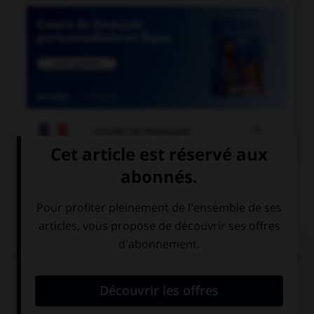

COURS DE FRANÇAIS
QUIZ
Dans la locution « îles [britanniques] », faut-il
mettre une majuscule à l'adjectif « britanniques »
?