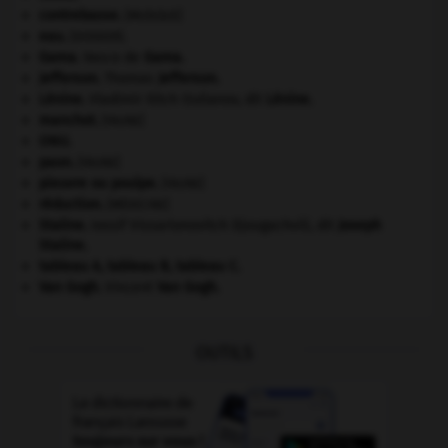
contrebasse
.
[MUSIQUE]
eau.
.
[DOSSIER]
Gama
.
Vasco de
Gama
.
Jefferson
.
Thomas
Jefferson
.
Lénine
.
Vladimir Ilitch Oulianov, dit
Lénine
.
manchot
.
[FAUNE]
ONU
.
paon
.
[FAUNE]
pieuvre ou poulpe
.
[FAUNE]
réduction
.
[MÉDECINE]
Staline
.
Iossif Vissarionovitch Djougachvili, dit
Joseph
Staline
.
tableau A, tableau B, tableau C.
Van Gogh
.
Vincent
Van Gogh
.
OUTILS