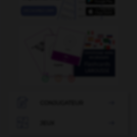

CONJUGATEUR


JEUX
