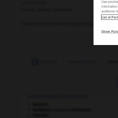
Use precise 
nom masculin
information
(du grec
strôma,
couverture)
audience r
List of Par
Masse rocheuse construite par des organismes récifa
Show Pur
-
biostasie
-
biostasique
-
biostratigraphie
-
bios
À DÉCOUVRIR DANS L'ENCYCLOPÉDIE
Abraham
.
Beethoven
.
Ludwig van
Beethoven
.
Chérubin
.