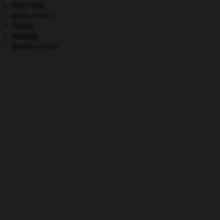
États-Unis
.
paon
.
[FAUNE]
Prusse
.
synapse.
termite
.
[FAUNE]