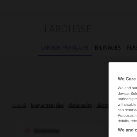
LAROUSSE
LANGUE FRANÇAISE
BILINGUES
FLA
We Care 
We and ou
device. Sel
partners pr
will disabl
Accueil
>
langue française
>
dictionnaire
>
biostrome n.m.
can resurfa
Purposes li
details, ref
We and o
biostrome
