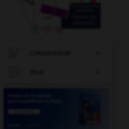

CONJUGATEUR


JEUX
