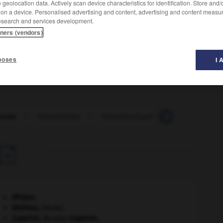
geolocation data. Actively scan device characteristics for identification. Store and
 on a device. Personalised advertising and content, advertising and content measu
esearch and services development.
tners (vendors)
ux et plus étendue que haute.
poses
I 
trome
-
biosynthèse
-
biotechnologie
-
bioterrorisme

Afrique
.
blaireau
.
[FAUNE]
Copernic
.
Nicolas
Copernic
.