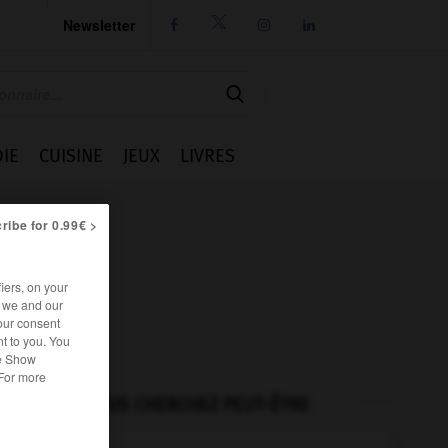
Newsletter




IE
CUISINE
JEUX
LIVRES
ribe for 0.99€ >
iers, on your
r we and our
our consent
t to you. You
he Show
 For more
VOUS CHERCHEZ PEUT-ÊTRE