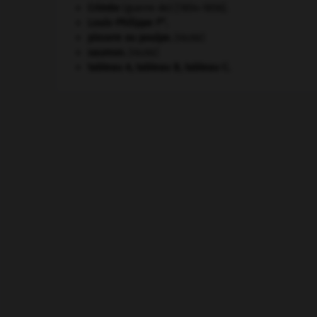
Crimée
(guerre de) [1854-1856].
er
Louis-Philippe I
.
pieuvre ou poulpe
.
[FAUNE]
saumon
.
[FAUNE]
tableau A, tableau B, tableau C.