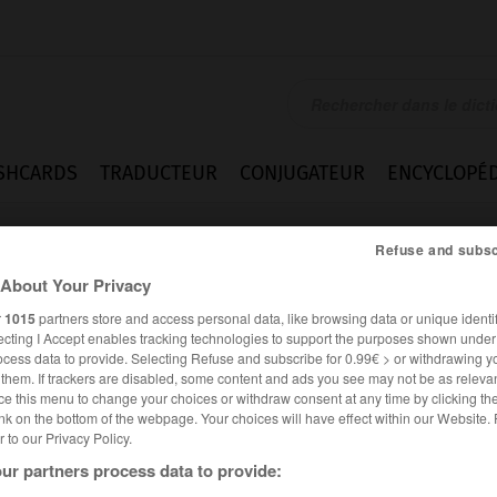
SHCARDS
TRADUCTEUR
CONJUGATEUR
ENCYCLOPÉD
Refuse and subsc
About Your Privacy
r
1015
partners store and access personal data, like browsing data or unique identif
ecting I Accept enables tracking technologies to support the purposes shown unde
ocess data to provide. Selecting Refuse and subscribe for 0.99€ > or withdrawing y
e them. If trackers are disabled, some content and ads you see may not be as relevan
ce this menu to change your choices or withdraw consent at any time by clicking t
nk on the bottom of the webpage. Your choices will have effect within our Website.
er to our Privacy Policy.
ur partners process data to provide: