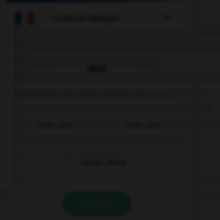

COURS DE FRANÇAIS
QUIZ
Lequel de ces mots contient un « m » ?
un po…pon
un bo…bon
une bo…bonne
VALIDER