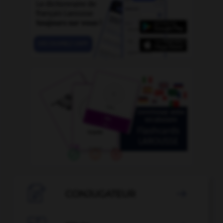

CONJUGATEUR
