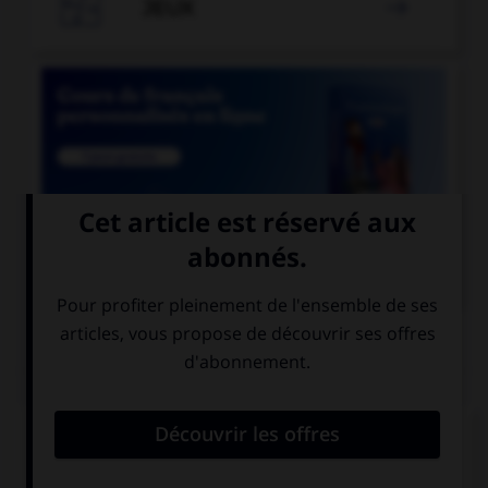

JEUX


COURS DE FRANÇAIS
QUIZ
Un seul de ces noms est masculin. Lequel ?