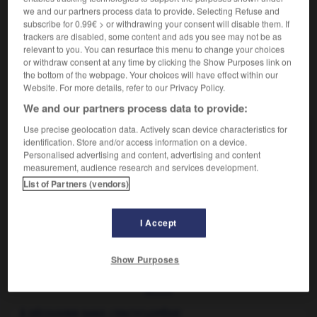
we and our partners process data to provide. Selecting Refuse and
Synonyme :
subscribe for 0.99€ > or withdrawing your consent will disable them. If
truffe aspergillaire
trackers are disabled, some content and ads you see may not be as
relevant to you. You can resurface this menu to change your choices
or withdraw consent at any time by clicking the Show Purposes link on
the bottom of the webpage. Your choices will have effect within our
Website. For more details, refer to our Privacy Policy.
VOUS CHERCHEZ PEUT-ÊTRE
We and our partners process data to provide:
Use precise geolocation data. Actively scan device characteristics for
aspergillome n.m.
identification. Store and/or access information on a device.
Variété d'aspergillose pulmonaire caractérisée par
Personalised advertising and content, advertising and content
une masse pseudotumorale formée dans...
measurement, audience research and services development.
List of Partners (vendors)
I Accept
-
aspergillaire
-
aspergillome
-
aspergillose
-
asp
Show Purposes

À DÉCOUVRIR DANS L'ENCYCLOPÉDIE