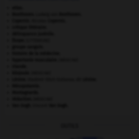
atlas.
Beethoven
.
Ludwig van
Beethoven
.
Copernic
.
Nicolas
Copernic
.
critique littéraire.
délinquance juvénile.
Ésope
.
[LITTÉRATURE]
groupe sanguin.
histoire de la médecine.
hypertonie musculaire
.
[MÉDECINE]
Irlande
.
kilojoule.
[MÉDECINE]
Lénine
.
Vladimir Ilitch Oulianov, dit
Lénine
.
Mésopotamie
.
Montagnards.
réduction
.
[MÉDECINE]
Van Gogh
.
Vincent
Van Gogh
.
OUTILS