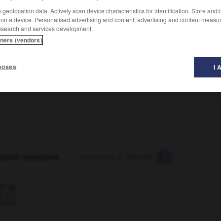
geolocation data. Actively scan device characteristics for identification. Store and
 on a device. Personalised advertising and content, advertising and content measu
esearch and services development.
tners (vendors)
poses
I 
rgerie, aspergière
-
syndrome_d_Asperger
-
aspergès
-
