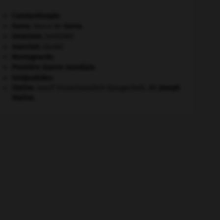
Constantinople
.
Gama
.
Vasco de
Gama
.
invasions.
[HISTOIRE]
manchot
.
[FAUNE]
Montagnards.
Première Guerre mondiale
.
Seldjoukides
.
Staline
.
Iossif Vissarionovitch Djougachvili, dit
Joseph
Staline
.