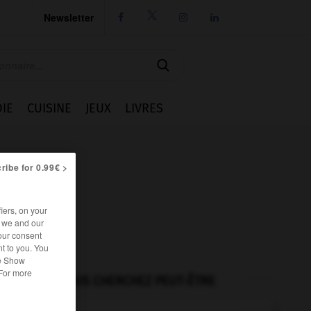
Newsletter




IE
CUISINE
JEUX
LIVRES
ribe for 0.99€ >
iers, on your
r we and our
our consent
t to you. You
he Show
 For more
VOUS CHERCHEZ PEUT-ÊTRE