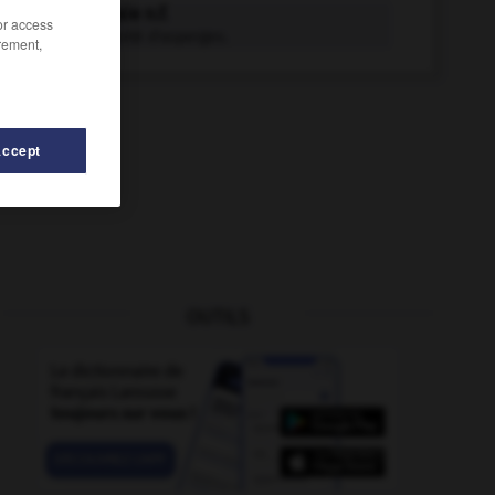
aspergeraie n.f.
/or access
Terrain planté d'asperges.
rement,
Accept
OUTILS
aspergillaire
-
aspergillome
-
aspergillose
-
aspe