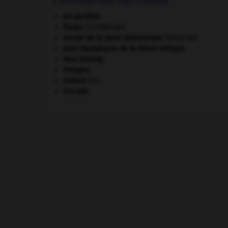
À DÉCOUVRIR DANS L'ENCYCLOPÉDIE
art pariétal.
Ésope
.
[LITTÉRATURE]
hernie de la paroi abdominale
.
[MÉDECINE]
Jeux Olympiques de la Grèce antique
.
Mao Zedong
.
Pologne
.
Sahara
(le).
Socrate
.