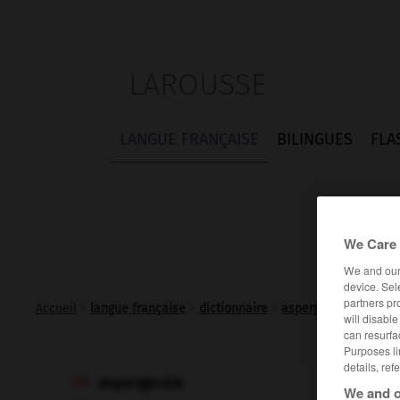
LAROUSSE
LANGUE FRANÇAISE
BILINGUES
FLA
We Care 
We and ou
device. Sel
partners pr
Accueil
>
langue française
>
dictionnaire
>
aspergeraie n.f.
will disabl
can resurfa
Purposes li
details, ref
aspergeraie

We and o