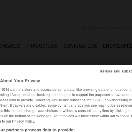
SHCARDS
TRADUCTEUR
CONJUGATEUR
ENCYCLOPÉD
Refuse and subsc
About Your Privacy
r
1015
partners store and access personal data, like browsing data or unique identif
ecting I Accept enables tracking technologies to support the purposes shown unde
ocess data to provide. Selecting Refuse and subscribe for 0.99€ > or withdrawing y
e them. If trackers are disabled, some content and ads you see may not be as relevan
ce this menu to change your choices or withdraw consent at any time by clicking t
nk on the bottom of the webpage. Your choices will have effect within our Website.
er to our Privacy Policy.
ur partners process data to provide: