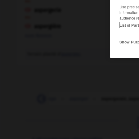
ou
Use precise 
aspergerie

information
ou
audience r
List of Par
aspergière

nom féminin
Show Pur
Terrain planté d'
asperges
.
aspectuel
-
asperge
-
asperger
-
aspergeraie, aspe