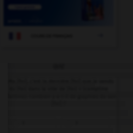

COURS DE FRANÇAIS
QUIZ
« Ma [foi], c'est la dernière [foi] que je vends
du [foi] dans la ville de [foi] » (comptine
enfantine). Combien y a-t-il de graphies du son
[foi] ?
2
3