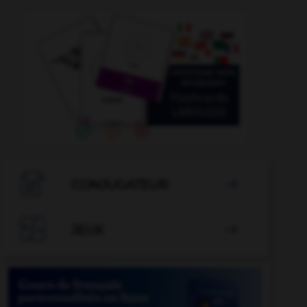

CONJUGATEUR


JEUX
