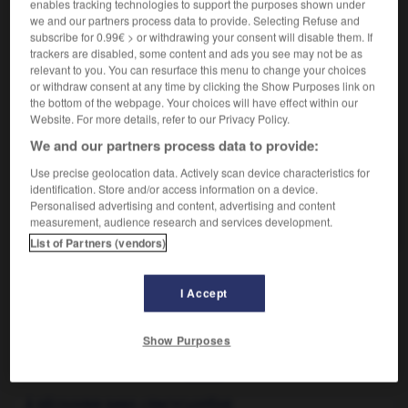
enables tracking technologies to support the purposes shown under
Synonyme :
we and our partners process data to provide. Selecting Refuse and
appelette
subscribe for 0.99€ > or withdrawing your consent will disable them. If
trackers are disabled, some content and ads you see may not be as
relevant to you. You can resurface this menu to change your choices
or withdraw consent at any time by clicking the Show Purposes link on
the bottom of the webpage. Your choices will have effect within our
Website. For more details, refer to our Privacy Policy.
VOUS CHERCHEZ PEUT-ÊTRE
We and our partners process data to provide:
Use precise geolocation data. Actively scan device characteristics for
appliquette n.f.
identification. Store and/or access information on a device.
Petite application interactive que l'utilisateur d'un
Personalised advertising and content, advertising and content
système informatique charge avec...
measurement, audience research and services development.
List of Partners (vendors)
I Accept
que
-
appliquer
-
appliquette
-
appoggiature
-
ap
Show Purposes

À DÉCOUVRIR DANS L'ENCYCLOPÉDIE