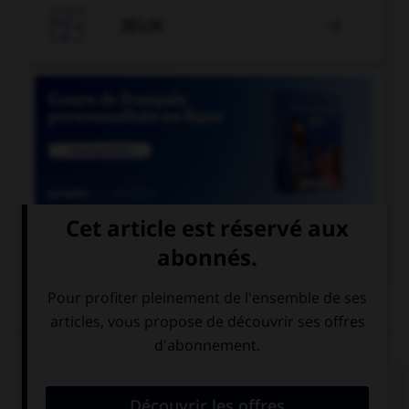

JEUX


COURS DE FRANÇAIS
QUIZ
Parmi ces noms se finissant par le son [xion],
lequel est mal écrit ?