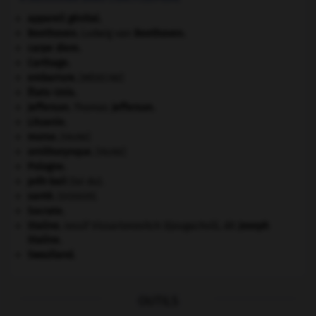
appareil génital.
Beethoven
.
Ludwig van
Beethoven
.
carpe diem
.
Carthage
.
embarrure
.
[MÉDECINE]
États-Unis
.
Jefferson
.
Thomas
Jefferson
.
Lituanie
.
morse
.
[FAUNE]
ornithorynque
.
[FAUNE]
Pologne
.
prêt-bail
(loi du).
santé.
.
[DOSSIER]
Socrate
.
Staline
.
Iossif Vissarionovitch Djougachvili, dit
Joseph
Staline
.
Swaziland
.
OUTILS