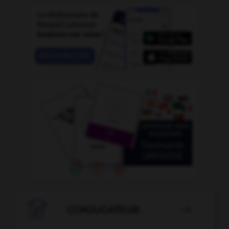

CONJUGATEUR
