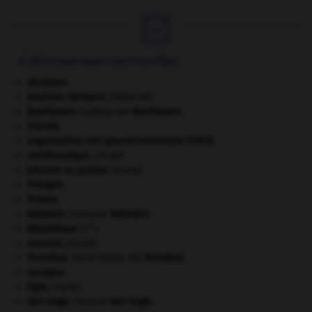

À DÉCOUVRIR DANS L'ENCYCLOPÉDIE
Abraham
.
avulsion dentaire
.
[MÉDECINE]
Beethoven
.
Ludwig van
Beethoven
.
Irlande
.
organisation non gouvernementale (ONG).
ornithorynque
.
[FAUNE]
pieuvre ou poulpe
.
[FAUNE]
Pologne
.
Prusse
.
Rabelais
.
François
Rabelais
.
re
République
(I
).
saumon
.
[FAUNE]
Stendhal
.
Henri Beyle, dit
Stendhal
.
synapse.
tigre
.
[FAUNE]
Van Gogh
.
Vincent
Van Gogh
.