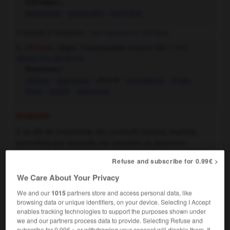
Contraires :
aquatique
-
souterrain
-
terrestre
Relatif à l'aviation :
Les transports aériens.
3.
Littéraire.
Léger, insaisissable comme l'air :
Une
4.
démarche aérienne.
Synonymes :
céleste
-
diaphane
- éthéré -
immatériel
-
irréel
-
léger
-
subtil
-
vaporeux
Anatomie
Se dit de l'ensemble des conduits (larynx, trachée,
5.
bronches) par lesquels l'air parvient au poumon.
Refuse and subscribe for 0.99€ >
Botanique
We Care About Your Privacy
Se dit de tout organe qui se développe dans l'air
6.
(tiges, racines, etc.).
We and our
1015
partners store and access personal data, like
browsing data or unique identifiers, on your device. Selecting I Accept
Matériaux
enables tracking technologies to support the purposes shown under
we and our partners process data to provide. Selecting Refuse and
Se dit d'une chaux ou d'un mortier dont la prise se fait
7.
subscribe for 0.99€ > or withdrawing your consent will disable them. If