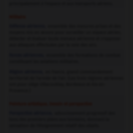
principalement à l'espace et aux transports aériens.
Militaire
Défense aérienne,
ensemble des mesures prises et des
moyens mis en œuvre pour surveiller un espace aérien,
détecter et évaluer toute menace aérienne et s'opposer
aux attaques effectuées par la voie des airs.
Forces aériennes,
ensemble des formations de combat
constituant les aviations militaires.
Région aérienne,
en France, grand commandement
territorial de l'armée de l'air. (Les trois régions aériennes
ont pour siège Villacoublay, Bordeaux et Aix-en-
Provence.)
Peinture artistique, Dessin et perspective
Perspective aérienne,
adoucissement progressif des
tons des premiers plans aux lointains, donnant la
sensation de l'éloignement relatif des objets.