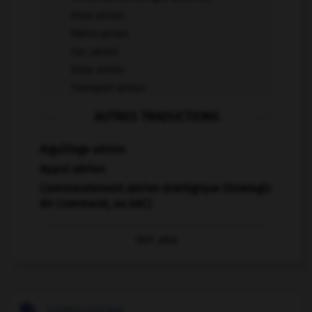
Droit aérien
Métro aérien
Sac aérien
Style aérien
Transport aérien
AUTRES TRADUCTIONS
Aiguillage aérien
Appui aérien
Commandement aérien stratégique (Strategic
Air Command, ou SAC)
Voir
plus
