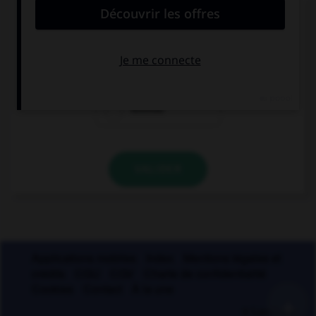
Lequel de ces noms a un pluriel en « aux » ?
chacal
chenal
festival
VALIDER
Applications mobiles
Index
Mentions légales et
crédits
CGU
CGV
Charte de confidentialité
Cookies
Contact
À la une
+
© Larousse