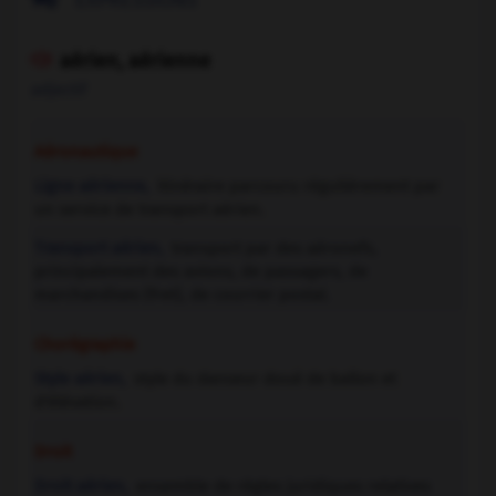
EXPRESSIONS
aérien, aérienne

adjectif
Aéronautique
Ligne aérienne,
itinéraire parcouru régulièrement par
un service de transport aérien.
Transport aérien,
transport par des aéronefs,
principalement des avions, de passagers, de
marchandises (fret), de courrier postal.
Chorégraphie
Style aérien,
style du danseur doué de ballon et
d'élévation.
Droit
Droit aérien,
ensemble de règles juridiques relatives