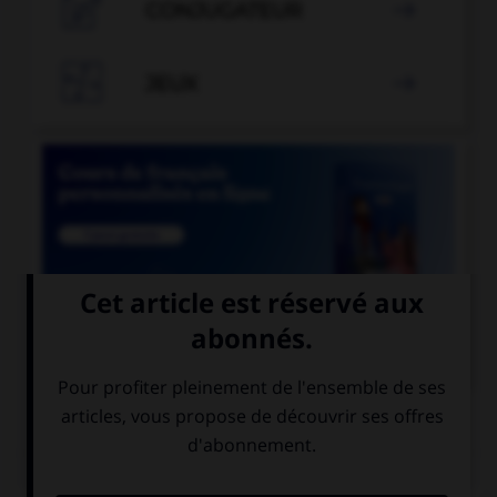

CONJUGATEUR


JEUX


COURS DE FRANÇAIS
QUIZ