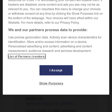
par dessiccation et le durcissement par carbonation à
trackers are disabled, some content and ads you see may not be as
l'air.
relevant to you. You can resurface this menu to change your choices
or withdraw consent at any time by clicking the Show Purposes link on
the bottom of the webpage. Your choices will have effect within our
aérien

Website. For more details, refer to our Privacy Policy.
nom masculin
We and our partners process data to provide:
Use precise geolocation data. Actively scan device characteristics for
Synonyme ancien de
antenne
.
identification. Store and/or access information on a device.
Synonyme :
Personalised advertising and content, advertising and content
antenne
measurement, audience research and services development.
List of Partners (vendors)
I Accept
VOUS CHERCHEZ PEUT-ÊTRE
Show Purposes
aérien adj.
Relatif à l'air.
aérien n.m.
Synonyme ancien de antenne.
Circuit aérien ou ligne aérienne