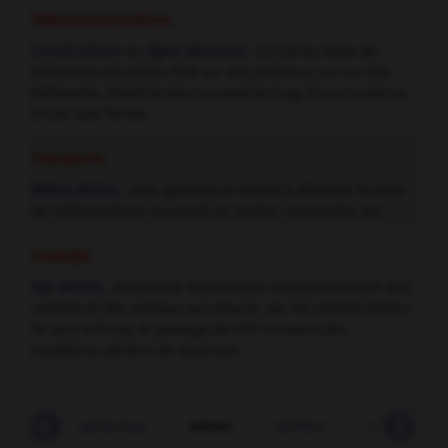
Télécommunications
Circuit aérien
ou
ligne aérienne,
circuit ou ligne de
télécommunications fixé sur des poteaux, ou sur des
bâtiments, établi le plus souvent le long d'une route ou
d'une voie ferrée.
Transports
Métro aérien,
nom générique donné à diverses formes
de métropolitain construit en viaduc, suspendu, etc.
Zoologie
Sac aérien,
diverticule bronchique extrapulmonaire des
reptiles et des oiseaux qui assure, par les modifications
de son volume, le passage de l'air à travers les
capillaires aériens du poumon.
aérer
-
aérianiste
-
aérien
-
aérifère
-
aérium
-