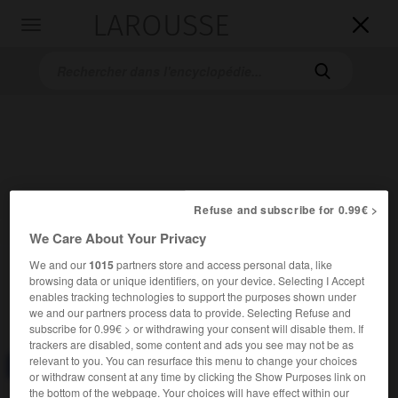
LAROUSSE

Toggle
navigation

Refuse and subscribe for 0.99€ >
Accueil
>
Encyclopédie [divers]
>
transport aérien
We Care About Your Privacy
We and our
1015
partners store and access personal data, like
transport aérien
browsing data or unique identifiers, on your device. Selecting I Accept
enables tracking technologies to support the purposes shown under
we and our partners process data to provide. Selecting Refuse and
subscribe for 0.99€ > or withdrawing your consent will disable them. If
trackers are disabled, some content and ads you see may not be as
relevant to you. You can resurface this menu to change your choices
Consulter aussi dans le dictionnaire :
aérien
or withdraw consent at any time by clicking the Show Purposes link on
the bottom of the webpage. Your choices will have effect within our