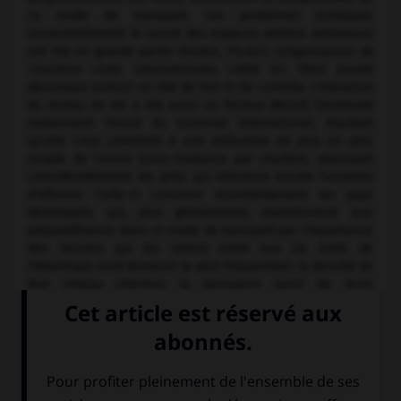
ce mode de transport. Les problèmes juridiques
(essentiellement le survol des espaces aériens nationaux)
ont été en grande partie résolus, l'O.A.C.I. (
Organisation de
l'aviation civile internationale
, créée en 1944) jouant
désormais surtout un rôle de lien et de contrôle. L'élévation
du niveau de vie a été aussi un facteur décisif, favorisant
notamment l'essor du tourisme international, d'autant
qu'elle s'est combinée à une utilisation de plus en plus
souple de l'avion (sous-traitance par charters, abaissant
considérablement les prix) qui intéresse encore l'aviation
d'affaires. Celle-ci concerne essentiellement les pays
développés qui, plus globalement, maintiennent leur
prépondérance dans ce mode de transport par l'importance
des liaisons qui les relient entre eux (la route de
l'Atlantique nord demeure la plus fréquentée), la densité de
leur réseau intérieur, la puissance aussi de leurs
compagnies d'exploitation. S'il existe près de
2 000 compagnies aériennes dans le monde, 200 seulement
assurent des dessertes régulières et une dizaine à peine
ont un réseau mondial (desservant au moins 4 des
5 continents).
Voir également :
aéroport
,
circulation aérienne
.