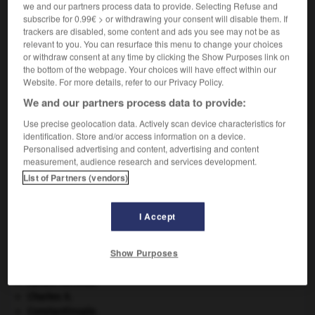
we and our partners process data to provide. Selecting Refuse and
subscribe for 0.99€ > or withdrawing your consent will disable them. If
VOUS CHERCHEZ PEUT-ÊTRE
trackers are disabled, some content and ads you see may not be as
relevant to you. You can resurface this menu to change your choices
or withdraw consent at any time by clicking the Show Purposes link on
écoconception n.f.
the bottom of the webpage. Your choices will have effect within our
Website. For more details, refer to our Privacy Policy.
Prise en compte des critères environnementaux
dans la phase de...
We and our partners process data to provide:
Use precise geolocation data. Actively scan device characteristics for
identification. Store and/or access information on a device.
Personalised advertising and content, advertising and content
measurement, audience research and services development.
écocitoyenneté
-
écoconception
-
écoconstruction
-
List of Partners (vendors)

I Accept
À DÉCOUVRIR DANS L'ENCYCLOPÉDIE
Show Purposes
Beethoven
.
Ludwig van
Beethoven
.
centre nerveux.
Charles X
.
Constantinople
.