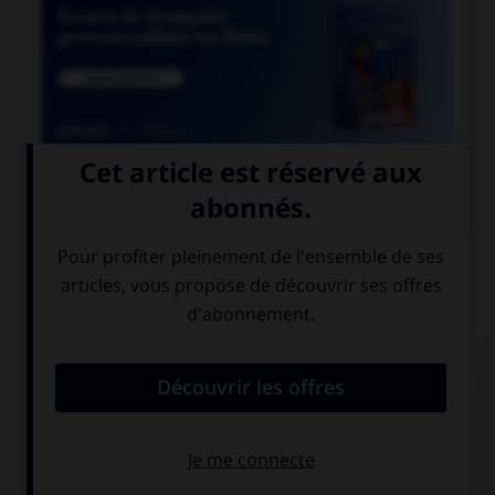

COURS DE FRANÇAIS
QUIZ
Si l'on veut parler de la nation des Francs
pendant le règne de Clovis, dit-on « nation… » :
franque
franche