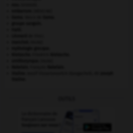
eau.
.
[DOSSIER]
embarrure
.
[MÉDECINE]
Gama
.
Vasco de
Gama
.
groupe sanguin.
Haïti
.
Léonard
de Vinci.
manchot
.
[FAUNE]
mythologie grecque.
Nietzsche
.
Friedrich
Nietzsche
.
ornithorynque
.
[FAUNE]
Rabelais
.
François
Rabelais
.
Staline
.
Iossif Vissarionovitch Djougachvili, dit
Joseph
Staline
.
OUTILS