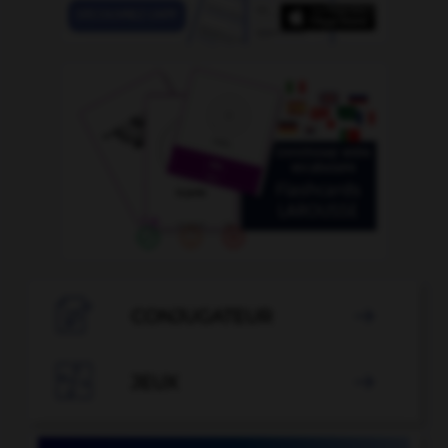

CONJUGATEUR


JEUX
