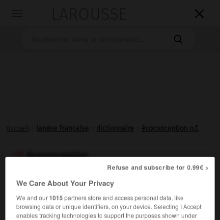
LAROUSSE

Toggle
navigation

Accueil
>
langue française
>
dictionnaire
>
écoconception n.f.
écoconception

Refuse and subscribe for 0.99€ >
nom féminin
We Care About Your Privacy
Prise en compte des critères environnementaux dans la
We and our
1015
partners store and access personal data, like
phase de conception d'un produit.
browsing data or unique identifiers, on your device. Selecting I Accept
enables tracking technologies to support the purposes shown under