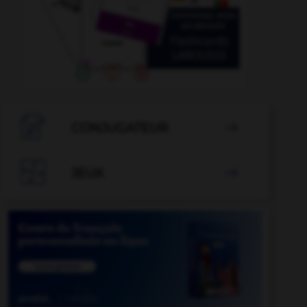

CONJUGATEUR


JEUX
