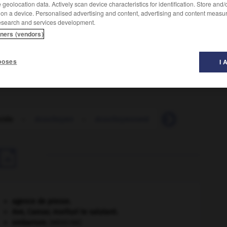
geolocation data. Actively scan device characteristics for identification. Store and
 on a device. Personalised advertising and content, advertising and content measu
esearch and services development.
tners (vendors)
 des dommages majeurs à un ou plusieurs écosystèmes, et
poses
I 
cide
-
écocitoyen
-
écocitoyenneté
-
écoconception

agence de presse.
Ave, Caesar, morituri te salutant
.
embarrure
.
[MÉDECINE]