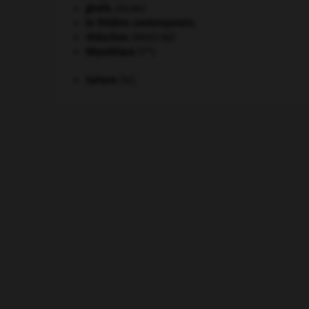
girafe
.
[FAUNE]
le théâtre contemporain.
réduction
.
[MÉDECINE]
re
République
(I
).
Sahara
(le).