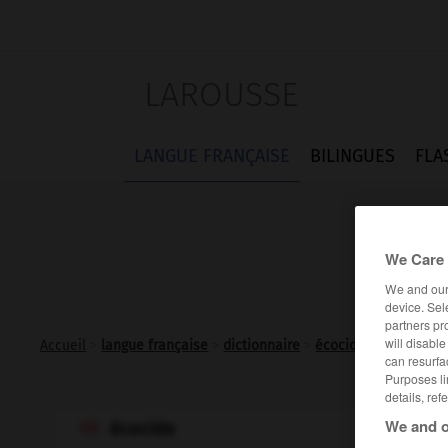
LAROUSSE
LANGUE FRANÇAISE
BILINGUES
FLA
We Care 
We and ou
device. Sel
partners pr
will disabl
Accueil
>
langue française
>
dictionnaire
>
écocide n.m.
can resurfa
Purposes li
details, ref
We and o
écocide
