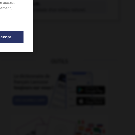
/or access
écocide n.m.
rement,
Destruction totale d'un milieu naturel.
Accept
OUTILS
-
écoconstruction
-
écocriminalité
-
écobuage
-