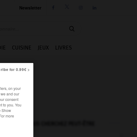
Newsletter




IE
CUISINE
JEUX
LIVRES
ribe for 0.99€ >
iers, on your
r we and our
our consent
t to you. You
he Show
 For more
VOUS CHERCHEZ PEUT-ÊTRE