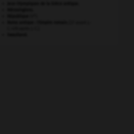
Jeux Olympiques de la Grèce antique
.
Mérovingiens
.
e
République
(V
).
Rome antique : l'Empire romain
.
[27 avant J.-
C.-476 après J.-C.]
Swaziland
.