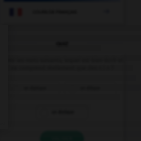

COURS DE FRANÇAIS
QUIZ
Parmi les mots suivants, lequel est bien écrit et
ne comprend réellement que des « i » ?
un diptique
un ditique
un distique
VALIDER