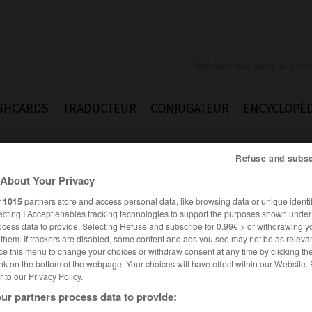
SHCARDS
TRADUCTEUR
CONJUGATEUR
ENCYCLOPÉD
Refuse and subsc
About Your Privacy
r
1015
partners store and access personal data, like browsing data or unique identif
ecting I Accept enables tracking technologies to support the purposes shown unde
ocess data to provide. Selecting Refuse and subscribe for 0.99€ > or withdrawing y
e them. If trackers are disabled, some content and ads you see may not be as relevan
ce this menu to change your choices or withdraw consent at any time by clicking t
nk on the bottom of the webpage. Your choices will have effect within our Website.
er to our Privacy Policy.
ur partners process data to provide: