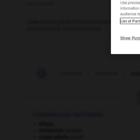
Use precise 
nom masculin
information
audience r
List of Par
Grave atteinte portée à l’environnement, entraînant
pouvant aboutir à leur destruction.
Show Pur
écobue
-
écobuer
-
écocentre
-
écocertifié
-
éco
À DÉCOUVRIR DANS L'ENCYCLOPÉDIE
Afrique
.
architecture.
.
[DOSSIER]
criquet pélerin
.
[FAUNE]