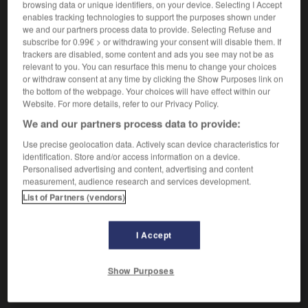
browsing data or unique identifiers, on your device. Selecting I Accept
enables tracking technologies to support the purposes shown under
Frapper quelqu'un.
we and our partners process data to provide. Selecting Refuse and
Synonyme :
subscribe for 0.99€ > or withdrawing your consent will disable them. If
abîmer le portrait, arranger le portrait, battre,
trackers are disabled, some content and ads you see may not be as
relevant to you. You can resurface this menu to change your choices
brutaliser
, frapper,
maltraiter
,
molester
, rouer de
or withdraw consent at any time by clicking the Show Purposes link on
coups,
rudoyer
,
taper
, user de violence.
the bottom of the webpage. Your choices will have effect within our
– Familier :
casser la figure, passer à tabac,
rosser
,
Website. For more details, refer to our Privacy Policy.
talocher.
– Littéraire :
fouailler
,
violenter.
We and our partners process data to provide:
– Populaire :
casser la gueule, cogner,
dérouiller
,
envoyer dinguer, rentrer dans le chou, rentrer dans le
Use precise geolocation data. Actively scan device characteristics for
lard, rentrer dans le mou, rentrer dedans.
identification. Store and/or access information on a device.
Personalised advertising and content, advertising and content
measurement, audience research and services development.
List of Partners (vendors)
VOUS CHERCHEZ PEUT-ÊTRE
I Accept
tabasser
v.
Show Purposes
Frapper quelqu'un.