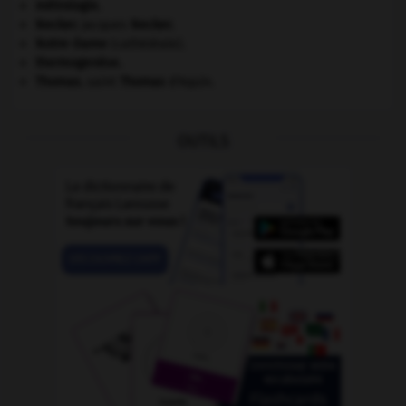
métrologie.
Necker
.
Jacques
Necker
.
Notre-Dame
(cathédrale).
thermogenèse.
Thomas
.
saint
Thomas
d'Aquin.
OUTILS