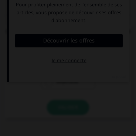
QUIZ
Complétez la phrase : « les enquêteurs se perdent
en … » :
conjonctions
conjonctures
conjectures
VALIDER