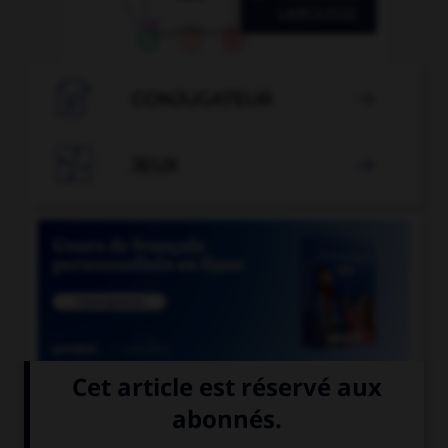

CONJUGATEUR


JEUX


COURS DE FRANÇAIS