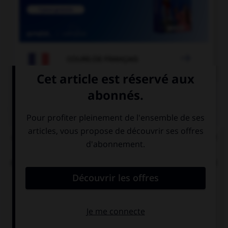

COURS DE FRANÇAIS
QUIZ
« Dans ces parages de l'aisance, on voudrait tant
que tout fût pour le mieux dans le meilleur des
mondes » (Aragon). « Mieux » et « meilleur » sont
ici :
des comparatifs
des superlatifs