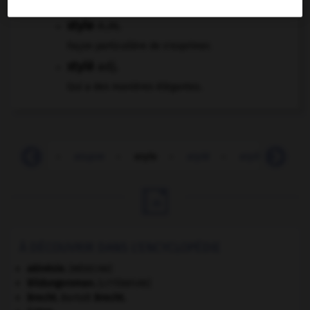
style
n.m.
Façon particulière de s'exprimer.
stylé
adj.
Qui a des manières élégantes.
stupidité
-
stupre
-
style
-
stylé
-
stylicien
-

À DÉCOUVRIR DANS L'ENCYCLOPÉDIE
akinésie
.
[MÉDECINE]
Bildungsroman
.
[LITTÉRATURE]
Brecht
.
Bertolt
Brecht
.