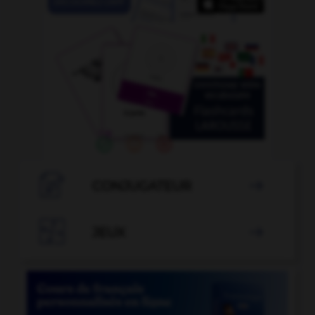

CONJUGATEUR


JEUX
