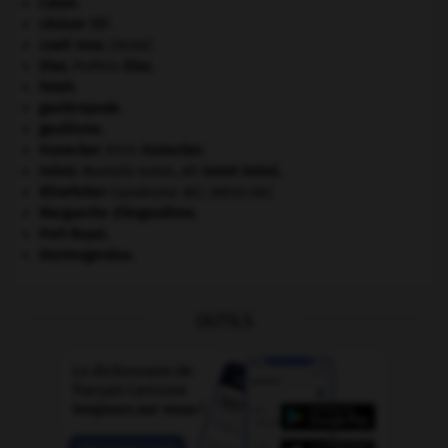
Caton
.
césium 137.
coati roux
.
[FAUNE]
Díaz
.
Porfirio
Díaz
.
Fatah.
gastéropode.
gaullisme.
Honecker
.
Erich
Honecker
.
Inönü
.
Mustafa Ismet, dit
Ismet
Inönü
.
Klinefelter
(syndrome de).
[MÉDECINE]
Marguerite d'Angoulême
.
Port-Royal
.
thermogenèse.
OUTILS