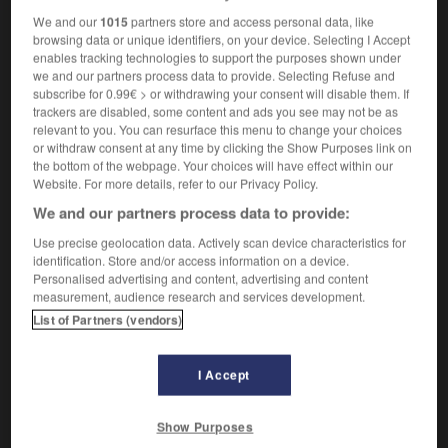
Façon particulière de s'exprimer.
1.
We and our
1015
partners store and access personal data, like
Synonyme :
browsing data or unique identifiers, on your device. Selecting I Accept
écriture
, forme,
genre
,
langage
,
langue
,
parler
,
plume
,
enables tracking technologies to support the purposes shown under
ton
,
tournure.
we and our partners process data to provide. Selecting Refuse and
subscribe for 0.99€ > or withdrawing your consent will disable them. If
Forme de langage fonctionnel.
2.
trackers are disabled, some content and ads you see may not be as
Synonyme :
relevant to you. You can resurface this menu to change your choices
jargon
,
langue
,
parler
,
phraséologie
,
vocabulaire.
or withdraw consent at any time by clicking the Show Purposes link on
the bottom of the webpage. Your choices will have effect within our
Website. For more details, refer to our Privacy Policy.
Qualités esthétiques.
3.
Synonyme :
We and our partners process data to provide:
allure
,
art
,
cachet
,
caractère
,
chic
,
classe
, esthétique.
Use precise geolocation data. Actively scan device characteristics for
identification. Store and/or access information on a device.
Manière propre à un artiste.
4.
Personalised advertising and content, advertising and content
Synonyme :
measurement, audience research and services development.
griffe
,
manière
,
marque
,
patte
,
trempe.
List of Partners (vendors)
– Littéraire :
facture,
faire
,
langue
,
touche.
I Accept
VOUS CHERCHEZ PEUT-ÊTRE
Show Purposes