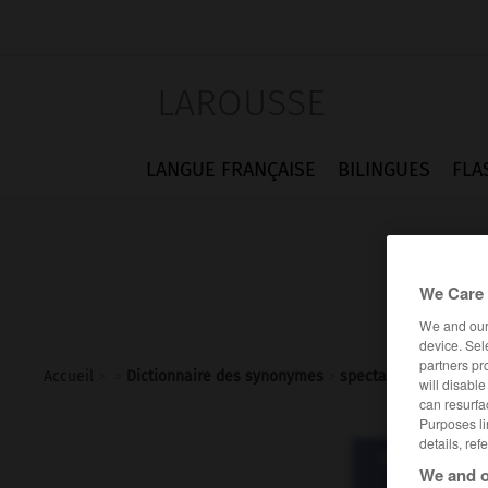
LAROUSSE
LANGUE FRANÇAISE
BILINGUES
FLA
We Care 
We and ou
device. Sel
partners pr
Accueil
>
>
Dictionnaire des synonymes
>
spectacle
will disabl
can resurfa
Purposes li
details, ref
Dictionnaire d
We and o
spec