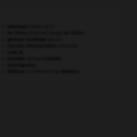
Atlantique
(charte de l').
De Chirico
.
Giorgio
De Chirico
.
[PEINTURE]
germano-soviétique
(pacte).
injection intramusculaire
.
[MÉDECINE]
Louis XI
.
Schröder
.
Gerhard
Schröder
.
thermogenèse.
Whitman
.
Walt
Whitman
.
[LITTÉRATURE]