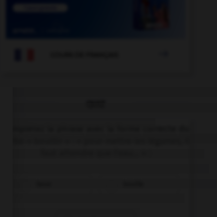

COURS DE FRANÇAIS
QUIZ
Complétez la phrase avec la forme correcte du
verbe « bouillir » : « pour mettre les légumes, il
faut attendre que l'eau… » :
boue
bouille