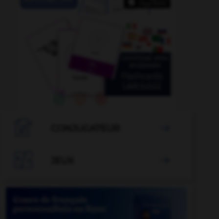

CONJUGATEUR


JEUX
