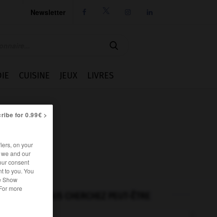
Newsletter




IE
CUISINE
JEUX
LIVRES
ribe for 0.99€ >
iers, on your
r we and our
our consent
t to you. You
he Show
 For more
VOUS CHERCHEZ PEUT-ÊTRE