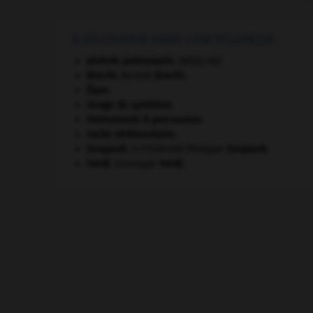
À DÉCOUVRIR DANS L'ENCYCLOPÉDIE
alvéole pulmonaire
.
[MÉDECINE]
Brecht
.
Bertolt
Brecht
.
Élam
.
image de synthèse.
instruments à percussion.
roche sédimentaire.
Soupault
.
Philippe
Soupault
.
[LITTÉRATURE]
Verdi
.
Giuseppe
Verdi
.