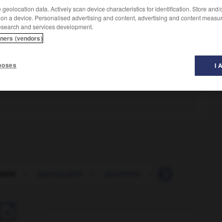
geolocation data. Actively scan device characteristics for identification. Store and
 on a device. Personalised advertising and content, advertising and content measu
esearch and services development.
tners (vendors)
poses
I 
tacle
-
spectaculaire
-
spectateur
-
spectral
-
spe
