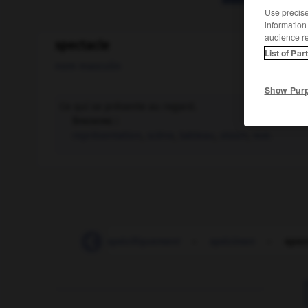
Use precise 
information
audience r
spectacle
List of Par
nom masculin
Show Pur
Ce qui se présente au regard.
Synonyme :
représentation
,
scène
,
tableau
,
vision
,
vue.
-
spécifique
-
spécifiquement
-
spécimen
-
spec