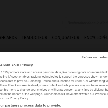
SHCARDS
TRADUCTEUR
CONJUGATEUR
ENCYCLOPÉD
Refuse and subsc
About Your Privacy
r
1015
partners store and access personal data, like browsing data or unique identif
ecting I Accept enables tracking technologies to support the purposes shown unde
ocess data to provide. Selecting Refuse and subscribe for 0.99€ > or withdrawing y
e them. If trackers are disabled, some content and ads you see may not be as relevan
ce this menu to change your choices or withdraw consent at any time by clicking t
nk on the bottom of the webpage. Your choices will have effect within our Website.
er to our Privacy Policy.
es synonymes :
ur partners process data to provide:
tacle