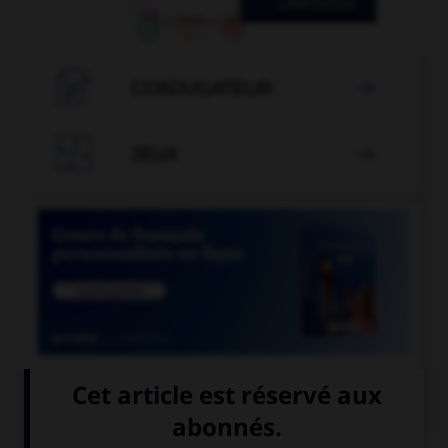

CONJUGATEUR


JEUX


COURS DE FRANÇAIS