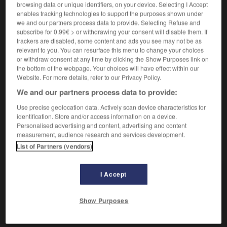
Au suprême degré.
browsing data or unique identifiers, on your device. Selecting I Accept
Synonyme :
enables tracking technologies to support the purposes shown under
we and our partners process data to provide. Selecting Refuse and
exceptionnellement
,
excessivement
,
extrêmement
,
subscribe for 0.99€ > or withdrawing your consent will disable them. If
immensément
,
incroyablement
,
parfaitement
, au plus
trackers are disabled, some content and ads you see may not be as
haut degré, au plus haut point,
prodigieusement
,
relevant to you. You can resurface this menu to change your choices
puissamment
,
supérieurement
,
suprêmement.
or withdraw consent at any time by clicking the Show Purposes link on
– Familier :
bigrement
,
diablement
,
formidablement
,
the bottom of the webpage. Your choices will have effect within our
royalement
,
rudement
,
superlativement.
Website. For more details, refer to our Privacy Policy.
– Littéraire :
au dernier point,
diantrement
,
We and our partners process data to provide:
furieusement.
– Vieux :
fièrement.
Use precise geolocation data. Actively scan device characteristics for
identification. Store and/or access information on a device.
Personalised advertising and content, advertising and content
measurement, audience research and services development.
VOUS CHERCHEZ PEUT-ÊTRE
List of Partners (vendors)
I Accept
souverainement
adv.
Au suprême degré.
Show Purposes