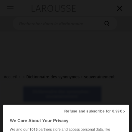
LAROUSSE

Toggle
navigation

Accueil
>
>
Dictionnaire des synonymes
>
souverainement
Dictionnaire des synonymes :
souverainement
Refuse and subscribe for 0.99€ >
souverainement
We Care About Your Privacy
adverbe
We and our
1015
partners store and access personal data, like