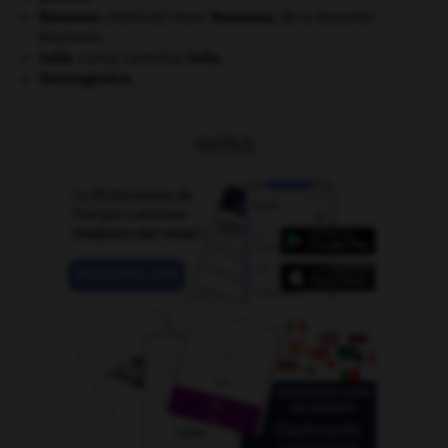
Rousseau
.
Henri
Rousseau
,
dit le Douanier
[PEINTURE]
Rousseau.
Sulla
.
Lucius Cornelius
Sulla
.
thermogenèse.
OUTILS