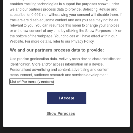
Joindre une chose à une autre.
enables tracking technologies to support the purposes shown under
Synonyme :
we and our partners process data to provide. Selecting Refuse and
accoler
,
agglutiner
,
assembler
,
attacher
, coller,
subscribe for 0.99€ > or withdrawing your consent will disable them. If
conglomérer
,
joindre
,
lier
,
réunir
,
unir.
trackers are disabled, some content and ads you see may not be as
relevant to you. You can resurface this menu to change your choices
Contraire :
or withdraw consent at any time by clicking the Show Purposes link on
disjoindre, dissocier, séparer.
the bottom of the webpage. Your choices will have effect within our
Website. For more details, refer to our Privacy Policy.
We and our partners process data to provide:
Use precise geolocation data. Actively scan device characteristics for
VOUS CHERCHEZ PEUT-ÊTRE
identification. Store and/or access information on a device.
Personalised advertising and content, advertising and content
measurement, audience research and services development.
souder
v.
List of Partners (vendors)
Joindre une chose à une autre.
I Accept
Show Purposes
aineté
-
soudard
-
souder
-
soudoyer
-
soudure