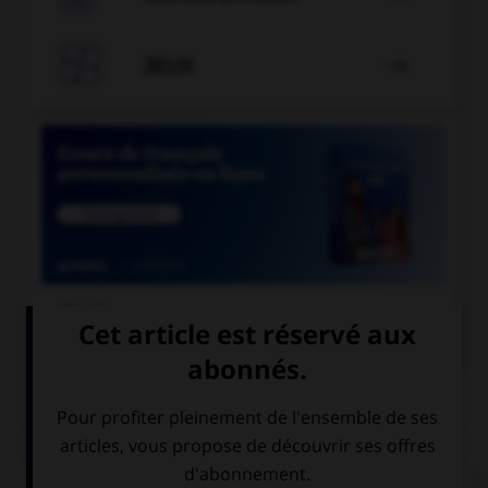

JEUX


COURS DE FRANÇAIS
QUIZ
Ces trois mots se terminent par le son [cie] ;