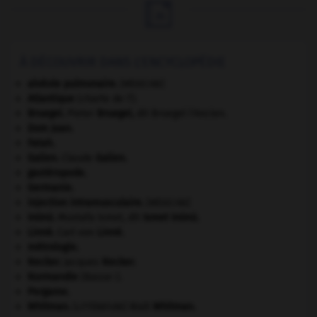

À DÉCOUVRIR DANS L'ENCYCLOPÉDIE
alvéole pulmonaire
.
[MÉDECINE]
Atlantique
(charte de l').
Bruegel
.
Pieter
Bruegel
,
dit Bruegel l'Ancien.
Dom Juan
.
Fatah.
Galien
.
Claude
Galien
.
gastéropode.
Germanie
.
injection intramusculaire
.
[MÉDECINE]
Inönü
.
Mustafa Ismet, dit
Ismet
Inönü
.
Linné
.
Carl von
Linné
.
métrologie.
Necker
.
Jacques
Necker
.
Normandie
(Basse-).
Pergame
.
Whitman
.
Walt
Whitman
.
[LITTÉRATURE]