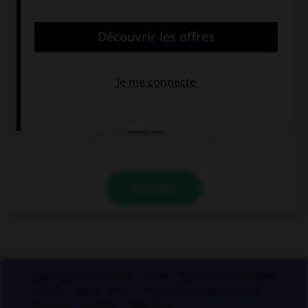
lequel prend un « c » et non un « t » dans la
syllabe finale ?
argu…ie
alopé…ie
calvi…ie
VALIDER
Applications mobiles
Index
Mentions légales et
crédits
CGU
CGV
Charte de confidentialité
Cookies
Contact
À la une