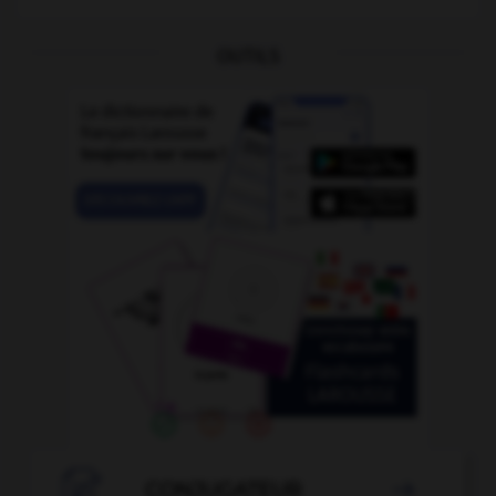
OUTILS

CONJUGATEUR
