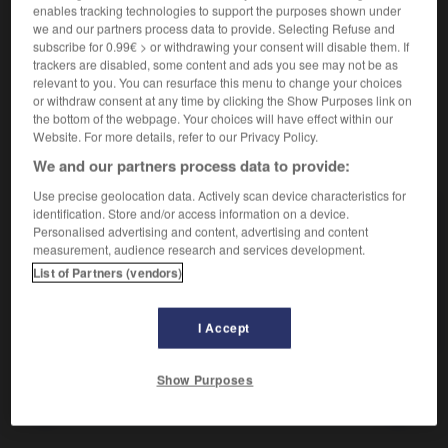
Régler sa conduite sur.
enables tracking technologies to support the purposes shown under
Synonyme :
we and our partners process data to provide. Selecting Refuse and
s'aligner
,
se conformer
,
se façonner
,
imiter
,
se mouler
,
subscribe for 0.99€ > or withdrawing your consent will disable them. If
trackers are disabled, some content and ads you see may not be as
se régler.
relevant to you. You can resurface this menu to change your choices
or withdraw consent at any time by clicking the Show Purposes link on
the bottom of the webpage. Your choices will have effect within our
Website. For more details, refer to our Privacy Policy.
VOUS CHERCHEZ PEUT-ÊTRE
We and our partners process data to provide:
Use precise geolocation data. Actively scan device characteristics for
identification. Store and/or access information on a device.
se modeler
v.pr.
Personalised advertising and content, advertising and content
measurement, audience research and services development.
Régler sa conduite sur.
List of Partners (vendors)
modeler
v.
Donner une forme à.
I Accept
Show Purposes
dèle
-
modeler
-
se modeler
-
modération
-
modé