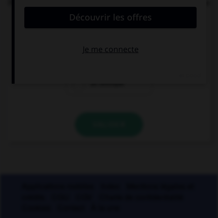
Parmi les mots suivants, lequel est bien écrit et ne
comprend réellement que des « i » ?
un diptique
un ditique
un distique
VALIDER
Applications mobiles
Index
Mentions légales et
crédits
CGU
CGV
Charte de confidentialité
Cookies
Contact
À la une