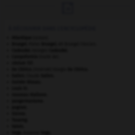

À DÉCOUVRIR DANS L'ENCYCLOPÉDIE
Atlantique
(océan).
Bruegel
.
Pieter
Bruegel
,
dit Bruegel l'Ancien.
Cadoudal
.
Georges
Cadoudal
.
Campoformio
(traité de).
césium 137.
De Chirico
.
Giorgio
De Chirico
.
[PEINTURE]
Galien
.
Claude
Galien
.
Guinée-Bissau
.
Louis XI
.
nouveau réalisme.
pangermanisme.
pogrom.
Sienne
.
Touareg
.
Valois
.
Vega
.
Suzanne
Vega
.