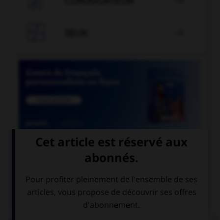
CONJUGATEUR


JEUX


COURS DE FRANÇAIS
QUIZ