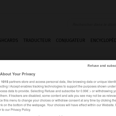
SHCARDS
TRADUCTEUR
CONJUGATEUR
ENCYCLOPÉD
Refuse and subsc
About Your Privacy
r
1015
partners store and access personal data, like browsing data or unique identif
ecting I Accept enables tracking technologies to support the purposes shown unde
ocess data to provide. Selecting Refuse and subscribe for 0.99€ > or withdrawing y
e them. If trackers are disabled, some content and ads you see may not be as relevan
ce this menu to change your choices or withdraw consent at any time by clicking t
nk on the bottom of the webpage. Your choices will have effect within our Website.
es synonymes :
er to our Privacy Policy.
r (se)