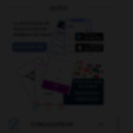
OUTILS
-
mégaptère
-
mégarde
-
méduser
-
meeting
-

CONJUGATEUR
