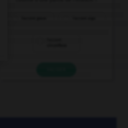
colonie d'une partie de l'intestin ?
l'accent grave
l'accent aigu
l'accent
circonflexe
VALIDER