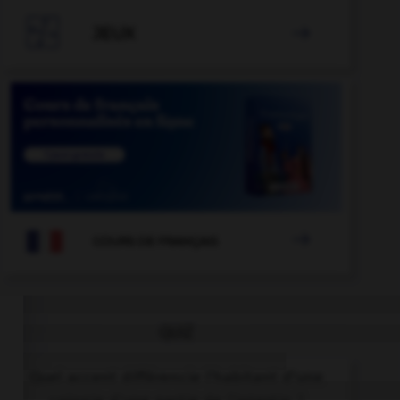

JEUX


COURS DE FRANÇAIS
QUIZ
Quel accent différencie l'habitant d'une