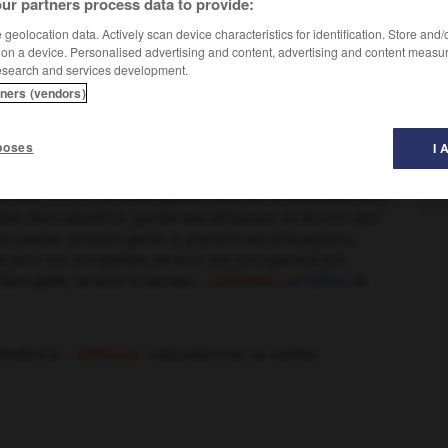
ur partners process data to provide:
geolocation data. Actively scan device characteristics for identification. Store and
 on a device. Personalised advertising and content, advertising and content measu
esearch and services development.
tners (vendors)
poses
I 
oreille,
douter
, être aux aguets, être sur la défensive, être
ardes, faire attention, garder ses distances, ne dormir que
e panier, prendre garde à, prendre ses précautions,
e tenir sur ses gardes, se tenir sur son quant-à-soi,
faire gaffe, se tenir à carreau.
– Littéraire :
se défier
, se
emettre à.
– Littéraire :
s'abandonner, se confier.