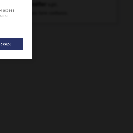
se méfier
v.pr.
/or access
Ne pas faire confiance.
rement,
Accept