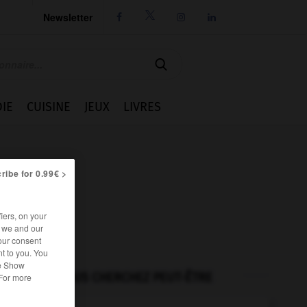
Newsletter




IE
CUISINE
JEUX
LIVRES
ribe for 0.99€ >
iers, on your
r we and our
our consent
t to you. You
he Show
VOUS CHERCHEZ PEUT-ÊTRE
 For more