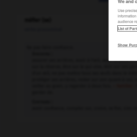
We and o
Use precise 
information
méfier (se)
audience r
List of Par
verbe pronominal
Show Pur
Ne pas faire confiance.
Synonyme :
assurer ses arrières, avoir à l'œil, avoir la puce à l'
sur la réserve, être sur le qui-vive, être sur ses g
d'un œil, ne pas mettre tous ses œufs dans le mêm
protéger ses arrières, rester sur son quant-à-soi, s
veiller au grain, y regarder à deux fois.
– Familier :
garder de.
Contraire :
avoir confiance, compter sur, croire, se fier, s'en r