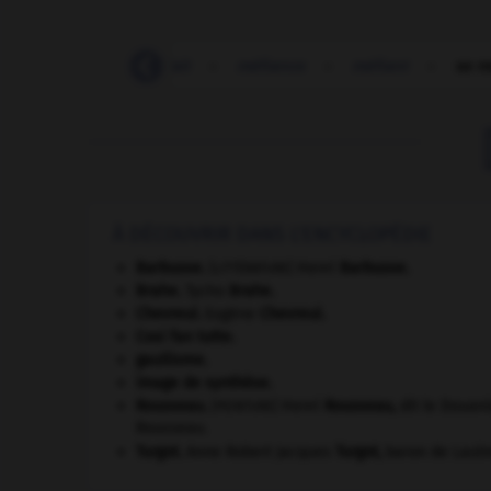
-
meeting
-
méfait
-
méfiance
-
méfiant
-
se m
À DÉCOUVRIR DANS L'ENCYCLOPÉDIE
Barbusse
.
Henri
Barbusse
.
[LITTÉRATURE]
Brahe
.
Tycho
Brahe
.
Chevreul
.
Eugène
Chevreul
.
Cosi fan tutte
.
gaullisme.
image de synthèse.
Rousseau
.
Henri
Rousseau
,
dit le Douani
[PEINTURE]
Rousseau.
Turgot
.
Anne Robert Jacques
Turgot
,
baron de Lauln