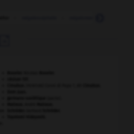
éfier
-
mégalencéphalie
-
mégalomanie
-
mégaphone

Bouvier
.
Nicolas
Bouvier
.
césium 137.
Cimabue
.
Cenni di Pepo ?, dit
Cimabue
.
[PEINTURE]
Dom Juan
.
germano-soviétique
(pacte).
Malraux
.
André
Malraux
.
er
Schröder
.
Gerhard
Schröder
.
Toyotomi Hideyoshi
.
e.