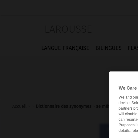
LAROUSSE
LANGUE FRANÇAISE
BILINGUES
FLA
We Care 
We and ou
device. Sel
Accueil
>
>
Dictionnaire des synonymes
>
se méfier
partners pr
will disabl
can resurfa
Purposes li
Dictionnaire d
details, ref
méfie