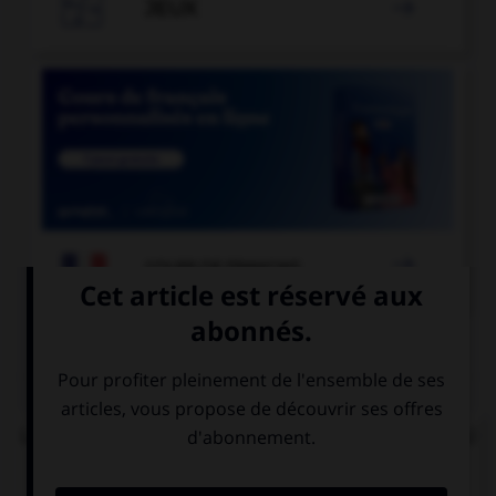

JEUX


COURS DE FRANÇAIS
QUIZ
Lorsque « halte-garderie » est au pluriel, à quel(s)
élément(s) mettez-vous un « s » ?