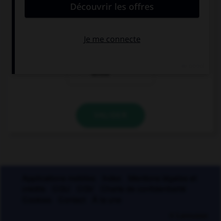
aux deux termes
au premier
terme
au deuxième
terme
VALIDER
Applications mobiles
Index
Mentions légales et
crédits
CGU
CGV
Charte de confidentialité
Cookies
Contact
À la une
© Larousse