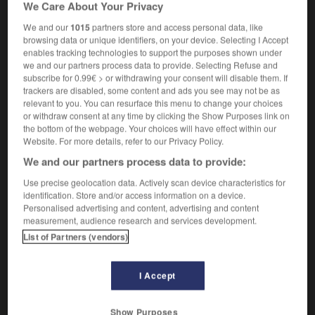
Se donner beaucoup de peine.
We Care About Your Privacy
Synonyme :
We and our
1015
partners store and access personal data, like
s'accrocher
,
se battre
,
se démener
,
se dépenser
, se
browsing data or unique identifiers, on your device. Selecting I Accept
donner du mal, se donner un mal de chien,
s'échiner
,
enables tracking technologies to support the purposes shown under
s'épuiser
,
s'escrimer
, faire des pieds et des mains,
se
we and our partners process data to provide. Selecting Refuse and
fatiguer
,
se multiplier
, peiner,
se remuer.
subscribe for 0.99€ > or withdrawing your consent will disable them. If
trackers are disabled, some content and ads you see may not be as
– Familier :
se bagarrer
,
se claquer
, se couper en
relevant to you. You can resurface this menu to change your choices
quatre,
se décarcasser
,
se défoncer
,
s'éreinter
,
or withdraw consent at any time by clicking the Show Purposes link on
s'esquinter
, se mettre en quatre, mettre le paquet,
the bottom of the webpage. Your choices will have effect within our
suer, suer sang et eau,
se tuer.
– Populaire :
se casser
Website. For more details, refer to our Privacy Policy.
le cul,
se crever
,
ramer.
We and our partners process data to provide:
Contraire :
Use precise geolocation data. Actively scan device characteristics for
s'amuser, se délasser, dormir, fainéanter, musarder,
identification. Store and/or access information on a device.
ne rien faire de ses dix doigts, paresser, se prélasser,
Personalised advertising and content, advertising and content
prendre son temps, se reposer.
– Familier :
bayer aux
measurement, audience research and services development.
corneilles, buller, flemmarder, lambiner, lanterner,
List of Partners (vendors)
lézarder, tirer sa flemme.
– Littéraire :
muser.
– Populaire :
glander, ne pas en fiche une rame, ne
pas se casser, ne pas se casser le bol, ne pas se
I Accept
casser le cul, ne pas se casser le tronc, ne pas se
fouler, ne pas se fouler la rate, tirer au cul, tirer au
Show Purposes