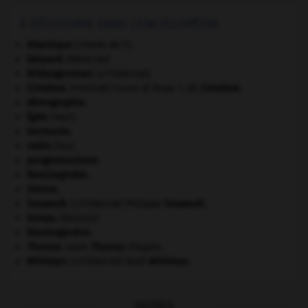
À DÉCOUVRIR DANS L'ENCYCLOPÉDIE
Atlantique
(charte de l').
bézoard
.
[MÉDECINE]
Bildungsroman
.
[LITTÉRATURE]
Cimabue
.
Cenni di Pepo ?, dit
Cimabue
.
[PEINTURE]
démographie.
Égée
(mer).
Germanie
.
nabis
(les).
pangermanisme.
Raminagrobis
.
Sienne
.
Soupault
.
Philippe
Soupault
.
[LITTÉRATURE]
tempo
.
[MUSIQUE]
thermogenèse.
Thomas
.
saint
Thomas
d'Aquin.
Whitman
.
Walt
Whitman
.
[LITTÉRATURE]
OUTILS