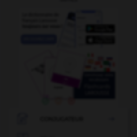

CONJUGATEUR
