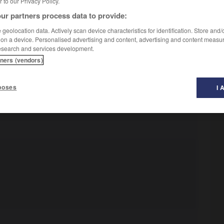
er to our Privacy Policy.
ur partners process data to provide:
geolocation data. Actively scan device characteristics for identification. Store and
 on a device. Personalised advertising and content, advertising and content measu
esearch and services development.
tners (vendors)
poses
I 
écrouler.