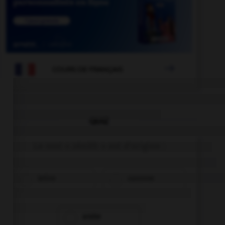

COURS DE FRANÇAIS
QUIZ
Le mot « zénith » est d'origine :
latine
saxonne
arabe