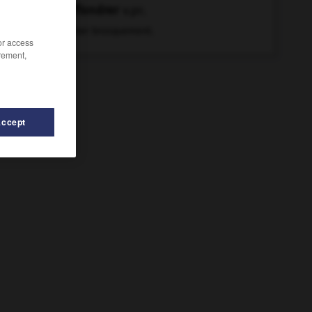
s'effondrer
v.pr.
Tomber brusquement.
/or access
rement,
Accept