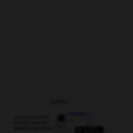
OUTILS
-
effrayé
-
effleurer
-
efflorescence
-
effluve
-