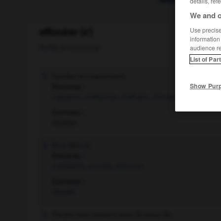
details, ref
We and o
Use precise 
effondrer (s')
information
verbe pronominal
audience r
List of Par
Tomber brusquement.
1.
Show Pur
Synonyme :
s'abattre
,
s'affaisser
,
s'affaler
,
crouler
,
s'ébouler
,
s'
Contraire :
résister.
Être détruit.
2.
Synonyme :
s'anéantir
,
crouler
,
échouer.
Contraire :
réussir.
Perdre tout ressort sous le coup de.
3.