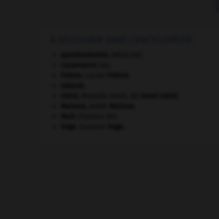
À DÉCOUVRIR DANS L'ENCYCLOPÉDIE
aponévrotomie
.
[MÉDECINE]
Casamance
(la).
Febvre
.
Lucien
Febvre
.
Gdańsk
.
Inönü
.
Mustafa Ismet, dit
Ismet
Inönü
.
Malraux
.
André
Malraux
.
Paris
(histoire de).
Vega
.
Suzanne
Vega
.