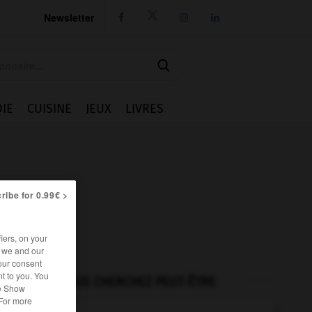
Newsletter




IE
CUISINE
JEUX
LIVRES
ribe for 0.99€ >
iers, on your
r we and our
our consent
t to you. You
VOUS CHERCHEZ PEUT-ÊTRE
he Show
 For more