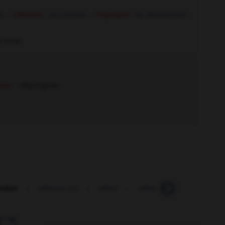
r.
– Littéraire :
succomber.
– Populaire :
se déballonner.
le coup.
lier :
dégringoler.
ondrer
-
efforcer (s')
-
effort
-
effranger
-
effrayant