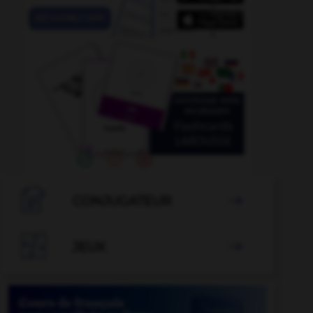

CONJUGATEUR


JEUX
