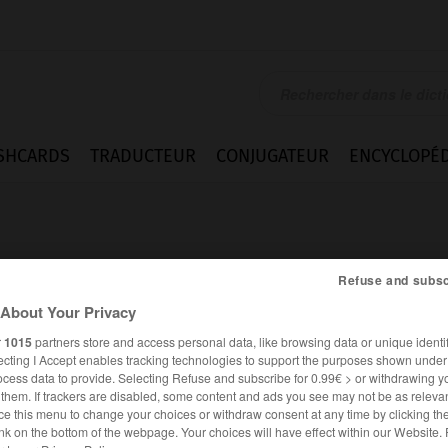
SHCARDS
TRADUCTEUR
CONJUGATEUR
ENCYCLOPÉD
Refuse and subsc
About Your Privacy
r
1015
partners store and access personal data, like browsing data or unique identif
ecting I Accept enables tracking technologies to support the purposes shown unde
ocess data to provide. Selecting Refuse and subscribe for 0.99€ > or withdrawing y
e them. If trackers are disabled, some content and ads you see may not be as relevan
ce this menu to change your choices or withdraw consent at any time by clicking t
es synonymes :
nk on the bottom of the webpage. Your choices will have effect within our Website.
er (s')