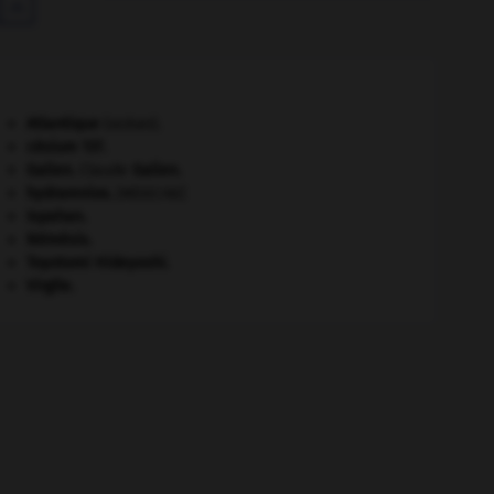

Atlantique
(océan).
césium 137.
Galien
.
Claude
Galien
.
hydramnios
.
[MÉDECINE]
Ispahan
.
Némésis
.
Toyotomi Hideyoshi
.
Virgile
.