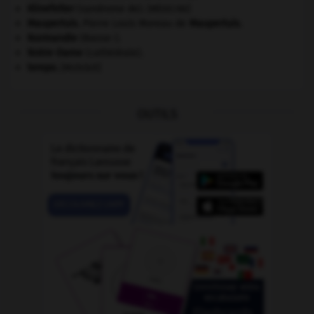
Klinefelter
(syndrome de).
[MÉDECINE]
Maupertuis
.
Pierre Louis Moreau de
Maupertuis
.
Normandie
(Basse-).
Notre-Dame
(cathédrale).
tempo
.
[MUSIQUE]
OUTILS