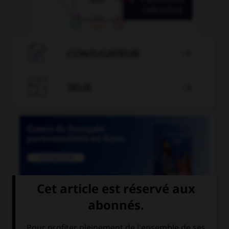

CONJUGATEUR


JEUX


COURS DE FRANÇAIS