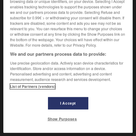
browsing data or unique identifiers, on your device. Selecting I Accept
enables tracking technologies to support the purposes shown under
Installer à un poste élevé.
1.
we and our partners process data to provide. Selecting Refuse and
Synonyme :
subscribe for 0.99€ > or withdrawing your consent will disable them. If
catapulter
, élever,
nommer
, porter,
promouvoir.
trackers are disabled, some content and ads you see may not be as
relevant to you. You can resurface this menu to change your choices
– Familier :
bombarder.
or withdraw consent at any time by clicking the Show Purposes link on
Contraire :
the bottom of the webpage. Your choices will have effect within our
Website. For more details, refer to our Privacy Policy.
casser, déposer, limoger.
– Familier :
déboulonner.
We and our partners process data to provide:
Projeter au loin.
2.
Use precise geolocation data. Actively scan device characteristics for
Synonyme :
identification. Store and/or access information on a device.
éjecter
,
jeter
,
lancer
,
projeter.
Personalised advertising and content, advertising and content
measurement, audience research and services development.
List of Partners (vendors)
VOUS CHERCHEZ PEUT-ÊTRE
I Accept
propulser
v.
Show Purposes
Installer à un poste élevé.