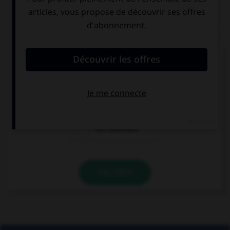
QUIZ
Le suffixe « able » permet de former :
des adjectifs
des prépositions
des adverbes
VALIDER