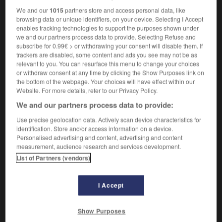
Poussée exercée par un corps.
1.
We and our
1015
partners store and access personal data, like
Synonyme :
browsing data or unique identifiers, on your device. Selecting I Accept
lourdeur
,
pesanteur
,
pesée
,
poussée.
enables tracking technologies to support the purposes shown under
we and our partners process data to provide. Selecting Refuse and
Contraire :
subscribe for 0.99€ > or withdrawing your consent will disable them. If
légèreté.
trackers are disabled, some content and ads you see may not be as
relevant to you. You can resurface this menu to change your choices
Corps ayant une masse.
2.
or withdraw consent at any time by clicking the Show Purposes link on
Synonyme :
the bottom of the webpage. Your choices will have effect within our
charge
,
chargement
,
fardeau
,
masse.
Website. For more details, refer to our Privacy Policy.
We and our partners process data to provide:
Importance de quelque chose.
3.
Synonyme :
Use precise geolocation data. Actively scan device characteristics for
force,
gravité
,
importance
,
influence
,
intérêt
,
place
,
identification. Store and/or access information on a device.
Personalised advertising and content, advertising and content
portée
,
valeur.
measurement, audience research and services development.
Contraire :
List of Partners (vendors)
banalité, futilité, insignifiance.
– Littéraire :
superficialité.
I Accept
Poids lourd,
véhicule pour transporter de grosses
4.
charges.
Show Purposes
Synonyme :