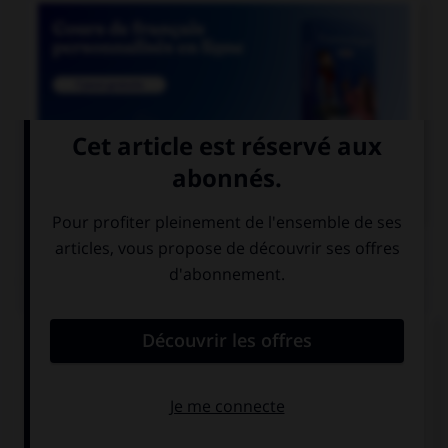

COURS DE FRANÇAIS
QUIZ
Lequel de ces noms a un pluriel en « aux » ?
chacal
chenal