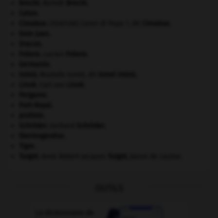
Brecht
.
Bertolt
Brecht
.
Caton
.
Cimabue
.
Cenni di Pepo ?, dit
Cimabue
.
[PEINTURE]
Dom Juan
.
Dracon
.
Febvre
.
Lucien
Febvre
.
Germanie
.
Inönü
.
Mustafa Ismet, dit
Ismet
Inönü
.
Linné
.
Carl von
Linné
.
Pergame
.
Port-Royal
.
protiste.
Schröder
.
Gerhard
Schröder
.
thermogenèse.
Tigre
.
Turgot
.
Anne Robert Jacques
Turgot
,
baron de Laulne.
OUTILS