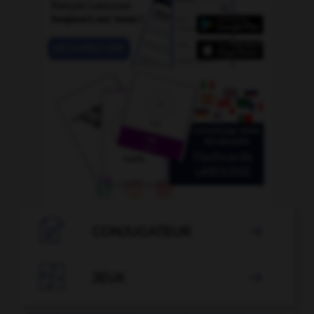

CONJUGATEUR


JEUX
