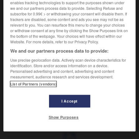
Se dit de l'état le plus favorable.
enables tracking technologies to support the purposes shown under
Synonyme :
we and our partners process data to provide. Selecting Refuse and
subscribe for 0.99€ > or withdrawing your consent will disable them. If
maximal
,
maximum
,
optimal.
trackers are disabled, some content and ads you see may not be as
Contraire :
relevant to you. You can resurface this menu to change your choices
minimal.
or withdraw consent at any time by clicking the Show Purposes link on
the bottom of the webpage. Your choices will have effect within our
Website. For more details, refer to our Privacy Policy.
We and our partners process data to provide:
VOUS CHERCHEZ PEUT-ÊTRE
Use precise geolocation data. Actively scan device characteristics for
identification. Store and/or access information on a device.
Personalised advertising and content, advertising and content
measurement, audience research and services development.
optimum
adj.
List of Partners (vendors)
Se dit de l'état le plus favorable.
I Accept
Show Purposes
isme
-
optimiste
-
optimum
-
option
-
optique
