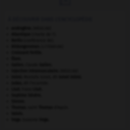
À DÉCOUVRIR DANS L'ENCYCLOPÉDIE
androgène
.
[MÉDECINE]
Atlantique
(charte de l').
Berlin
(conférence de).
Bildungsroman
.
[LITTÉRATURE]
Croissant fertile
.
Élam
.
Galien
.
Claude
Galien
.
injection intramusculaire
.
[MÉDECINE]
Inönü
.
Mustafa Ismet, dit
Ismet
Inönü
.
Judas
,
dit l'Iscariote.
Liszt
.
Franz
Liszt
.
Septime Sévère
.
Sienne
.
Thomas
.
saint
Thomas
d'Aquin.
Valois
.
Vega
.
Suzanne
Vega
.