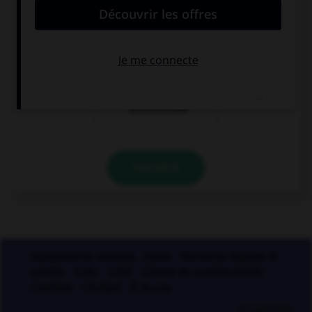
la volonté
le souhait
la réalité d'un
fait
incontestable
VALIDER
Applications mobiles
Index
Mentions légales et
crédits
CGU
CGV
Charte de confidentialité
Cookies
Contact
À la une
© Larousse