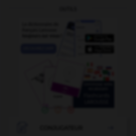
OUTILS

CONJUGATEUR
