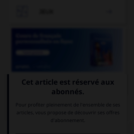

JEUX


COURS DE FRANÇAIS
QUIZ
Que n'exprime pas le subjonctif ?