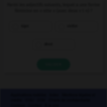
Parmi les adjectifs suivants, lequel a une forme
féminine en « otte » (avec deux « t ») ?
bigot
vieillot
dévot
VALIDER
Applications mobiles
Index
Mentions légales et
crédits
CGU
CGV
Charte de confidentialité
Cookies
Contact
À la une