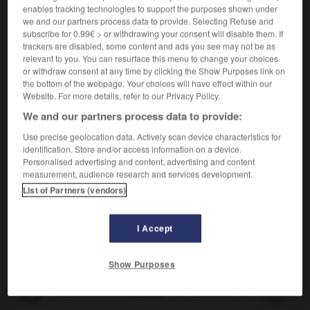
Qui agit de façon secrète.
enables tracking technologies to support the purposes shown under
Synonyme :
we and our partners process data to provide. Selecting Refuse and
caché
,
clandestin
,
furtif
,
larvé
,
latent
,
officieux
,
secret
,
subscribe for 0.99€ > or withdrawing your consent will disable them. If
sourd
,
sous-jacent
,
souterrain.
– Littéraire :
dormant.
trackers are disabled, some content and ads you see may not be as
relevant to you. You can resurface this menu to change your choices
Contraire :
or withdraw consent at any time by clicking the Show Purposes link on
avoué, manifeste, notoire, patent, public, reconnu,
the bottom of the webpage. Your choices will have effect within our
Website. For more details, refer to our Privacy Policy.
visible.
We and our partners process data to provide:
Use precise geolocation data. Actively scan device characteristics for
identification. Store and/or access information on a device.
VOUS CHERCHEZ PEUT-ÊTRE
Personalised advertising and content, advertising and content
measurement, audience research and services development.
List of Partners (vendors)
occulte
adj.
Qui agit de façon secrète.
I Accept
Show Purposes
occire
-
occitan
-
occulte
-
occulter
-
occultism