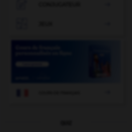

CONJUGATEUR


JEUX


COURS DE FRANÇAIS
QUIZ