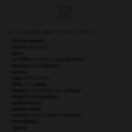

À DÉCOUVRIR DANS L'ENCYCLOPÉDIE
Autriche-Hongrie
.
bézoard
.
[MÉDECINE]
Caton
.
De Chirico
.
Giorgio
De Chirico
.
[PEINTURE]
Honecker
.
Erich
Honecker
.
Ispahan
.
Judas
,
dit l'Iscariote.
Kafka
.
Franz
Kafka
.
Laforgue
.
Jules
Laforgue
.
[LITTÉRATURE]
Marguerite d'Angoulême
.
pangermanisme.
Septime Sévère
.
Smetana
.
Bedřich
Smetana
.
[MUSIQUE]
thermogenèse.
Touareg
.