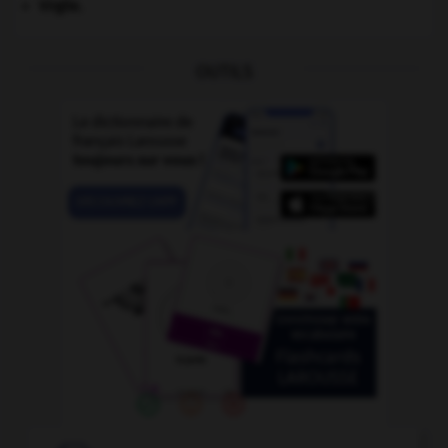
Virgile
.
OUTILS