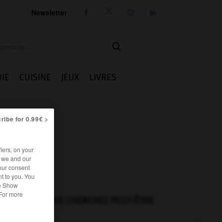
Newsletter




IE
CUISINE
JEUX
LIVRES
ribe for 0.99€ >
iers, on your
r we and our
our consent
t to you. You
he Show
 For more
VOUS CHERCHEZ PEUT-ÊTRE