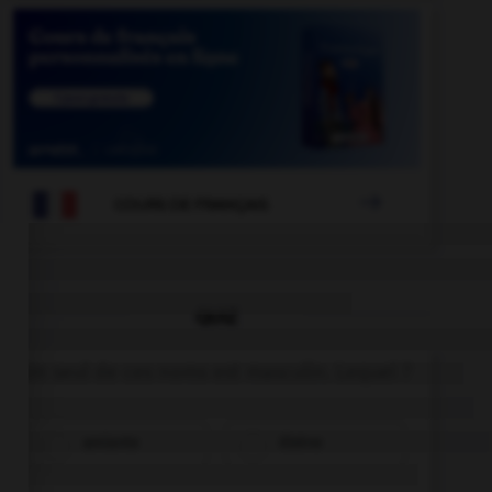

COURS DE FRANÇAIS
QUIZ
Un seul de ces noms est masculin. Lequel ?
amiante
ébène