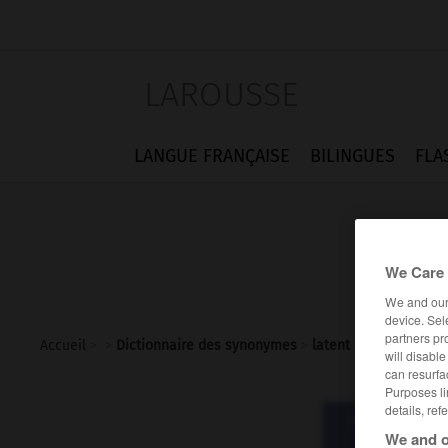
LAROUSSE
LANGUE FRANÇAISE
BILINGUES
FLA
We Care 
We and ou
device. Sel
partners pr
Accueil
>
>
Dictionnaire des synonymes
>
latent
will disabl
can resurfa
Purposes li
details, ref
Dictionnaire d
lat
We and o