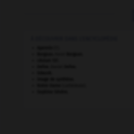
À DÉCOUVRIR DANS L'ENCYCLOPÉDIE
Apennin
(l').
Bergson
.
Henri
Bergson
.
césium 137.
Defoe
.
Daniel
Defoe
.
Gdańsk
.
image de synthèse.
Notre-Dame
(cathédrale).
Septime Sévère
.