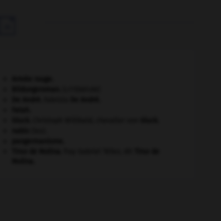

Armée rouge
.
Bildungsroman
.
[LITTÉRATURE]
De André
.
Fabrizio
De André
.
Fatah.
Gluck
.
Christoph Willibald, chevalier von
Gluck
.
nabis
(les).
pangermanisme.
Tirso de Molina
.
fray Gabriel Téllez, dit
Tirso de
Molina
.