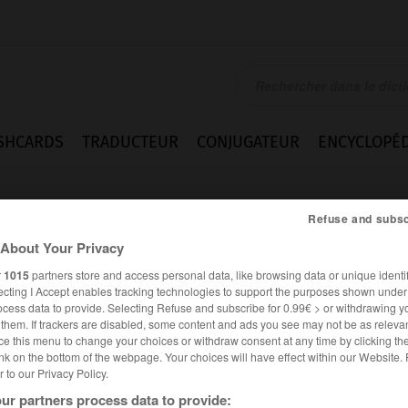
SHCARDS
TRADUCTEUR
CONJUGATEUR
ENCYCLOPÉD
Refuse and subsc
About Your Privacy
r
1015
partners store and access personal data, like browsing data or unique identif
ecting I Accept enables tracking technologies to support the purposes shown unde
ocess data to provide. Selecting Refuse and subscribe for 0.99€ > or withdrawing y
e them. If trackers are disabled, some content and ads you see may not be as relevan
ce this menu to change your choices or withdraw consent at any time by clicking t
nk on the bottom of the webpage. Your choices will have effect within our Website.
er to our Privacy Policy.
es synonymes :
ent
ur partners process data to provide: