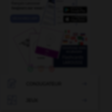

CONJUGATEUR


JEUX
