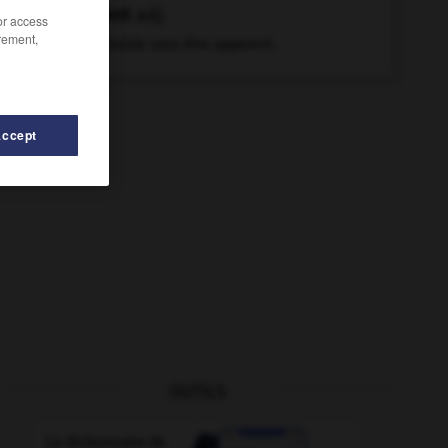
latent
adj.
/or access
rement,
Qui existe sans être apparent.
Accept
OUTILS
-
latrines
-
lasciveté
-
lassant
-
lassé
-
lasser