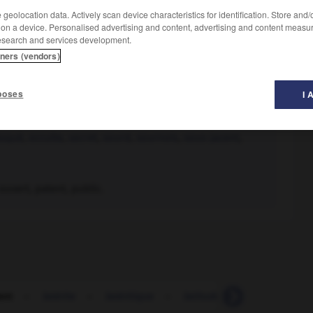
geolocation data. Actively scan device characteristics for identification. Store and
 on a device. Personalised advertising and content, advertising and content measu
esearch and services development.
tners (vendors)
poses
I 
squé
,
occulte
,
secret
,
sourd
,
sournois
,
sous-jacent
,
ouvert, patent, public.
ent
-
latérite
-
latéritique
-
latitude
-
lato sensu