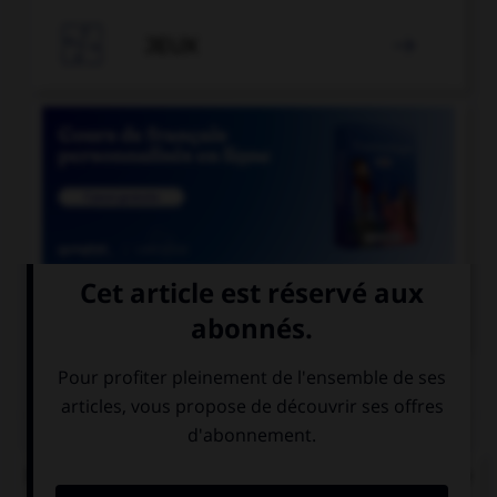

JEUX


COURS DE FRANÇAIS
QUIZ
Dans le mot « abordage » quelle est la nature de