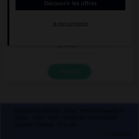
« bord » ?
un radical
un suffixe
un préfixe
VALIDER
Applications mobiles
Index
Mentions légales et
crédits
CGU
CGV
Charte de confidentialité
Cookies
Contact
À la une
© Larousse