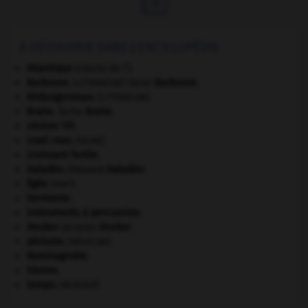

À DÉCOUVRIR DANS L'ENCYCLOPÉDIE
Atlantique
(charte de l').
Barbusse
.
Henri
Barbusse
.
[LITTÉRATURE]
Bildungsroman
.
[LITTÉRATURE]
Brahe
.
Tycho
Brahe
.
césium 137.
coati roux
.
[FAUNE]
Croissant fertile
.
Daladier
.
Édouard
Daladier
.
Égée
(mer).
Germanie
.
instruments à percussion.
Necker
.
Jacques
Necker
.
périoste
.
[MÉDECINE]
Raminagrobis
.
Sienne
.
tempo
.
[MUSIQUE]