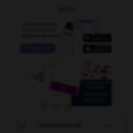
OUTILS

CONJUGATEUR
