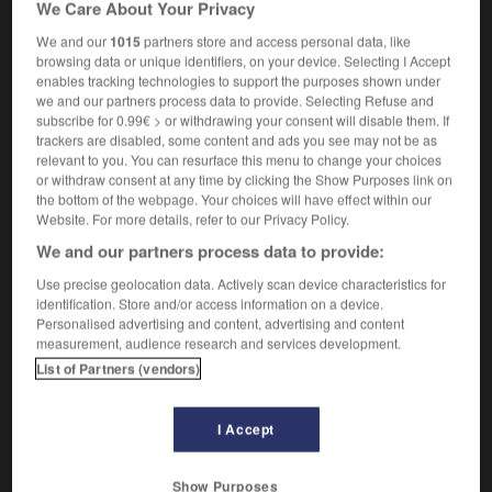
Conforme au bon sens.
1.
We Care About Your Privacy
Synonyme :
We and our
1015
partners store and access personal data, like
cartésien
,
cohérent
,
judicieux
,
juste
,
raisonnable
,
browsing data or unique identifiers, on your device. Selecting I Accept
raisonné
,
rationnel
,
sage
,
sensé.
enables tracking technologies to support the purposes shown under
we and our partners process data to provide. Selecting Refuse and
Contraire :
subscribe for 0.99€ > or withdrawing your consent will disable them. If
aberrant, antirationnel, biscornu, bizarre, boiteux,
trackers are disabled, some content and ads you see may not be as
contradictoire, décousu, déraisonnable, farfelu, faux,
relevant to you. You can resurface this menu to change your choices
illogique, incohérent, insensé, irrationnel, ridicule.
or withdraw consent at any time by clicking the Show Purposes link on
the bottom of the webpage. Your choices will have effect within our
Qui raisonne de manière cohérente.
Website. For more details, refer to our Privacy Policy.
2.
Synonyme :
We and our partners process data to provide:
cohérent
,
conséquent
,
méthodique
,
scientifique
,
Use precise geolocation data. Actively scan device characteristics for
systématique.
identification. Store and/or access information on a device.
Contraire :
Personalised advertising and content, advertising and content
measurement, audience research and services development.
incohérent, inconséquent.
List of Partners (vendors)
Qui résulte de la nature des choses.
3.
Synonyme :
I Accept
droit
,
fatal
,
fatidique
,
forcé
,
inéluctable
,
inévitable
,
naturel
,
nécessaire
,
normal
,
régulier.
Show Purposes
Contraire :