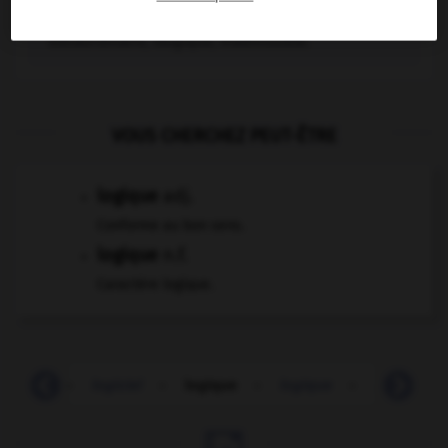
absurde, alogique, anormal, exceptionnel,
extraordinaire, illogique, inadmissible.
VOUS CHERCHEZ PEUT-ÊTRE
logique
adj.
Conforme au bon sens.
logique
n.f.
Caractère logique.
loggia
-
logiciel
-
logique
-
logique
-
logiqueme