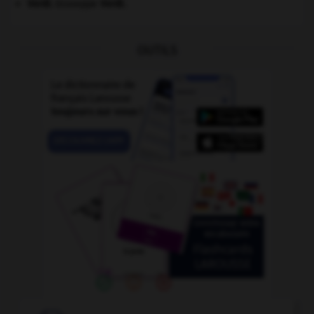
Verdi
.
Giuseppe
Verdi
.
OUTILS