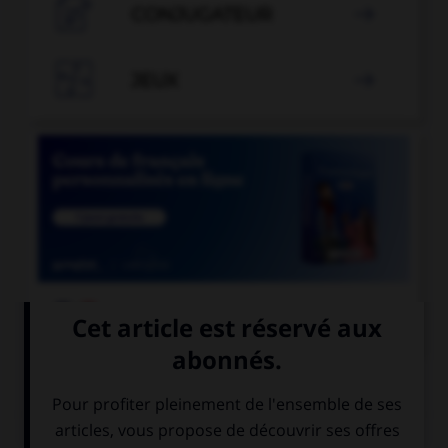

CONJUGATEUR


JEUX


COURS DE FRANÇAIS
QUIZ