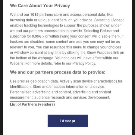
Arrêt dans une activité.
1.
We Care About Your Privacy
Synonyme :
accalmie
,
arrêt
,
cessation
,
coupure
,
intermittence
,
We and our
1015
partners store and access personal data, like
browsing data or unique identifiers, on your device. Selecting I Accept
panne
,
pause
,
répit
,
suspension.
enables tracking technologies to support the purposes shown under
– Littéraire :
discontinuité
,
halte
,
relâche.
we and our partners process data to provide. Selecting Refuse and
Contraire :
subscribe for 0.99€ > or withdrawing your consent will disable them. If
trackers are disabled, some content and ads you see may not be as
continuation, continuité, poursuite, prolongement,
relevant to you. You can resurface this menu to change your choices
reprise, rétablissement.
or withdraw consent at any time by clicking the Show Purposes link on
the bottom of the webpage. Your choices will have effect within our
Sans interruption,
de façon continue.
2.
Website. For more details, refer to our Privacy Policy.
Synonyme :
We and our partners process data to provide:
assidûment
,
constamment
,
continuellement
,
éternellement
,
immuablement
,
indéfiniment
,
Use precise geolocation data. Actively scan device characteristics for
invariablement
, jour et nuit,
journellement
, à
identification. Store and/or access information on a device.
longueur de temps, du matin au soir,
non-stop
, en
Personalised advertising and content, advertising and content
measurement, audience research and services development.
permanence,
perpétuellement
, sans arrêt, sans cesse,
List of Partners (vendors)
sans discontinuer, sans intermission, sans relâche,
sans répit, sans souffler, sans trêve, sept jours sur
sept,
toujours
, à tout bout de champ, à tout instant,
I Accept
tout le temps, à tout propos, vingt-quatre heures sur
vingt-quatre.
– Littéraire :
continûment
,