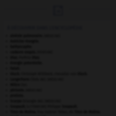

À DÉCOUVRIR DANS L'ENCYCLOPÉDIE
alvéole pulmonaire
.
[MÉDECINE]
Autriche-Hongrie
.
bathyscaphe.
cadavre exquis
.
[PEINTURE]
Díaz
.
Porfirio
Díaz
.
énergie potentielle.
Fatah.
Gluck
.
Christoph Willibald, chevalier von
Gluck
.
Langerhans
(îlots de).
[MÉDECINE]
Milice
(la).
périoste
.
[MÉDECINE]
protiste.
Scarpa
(triangle de).
[MÉDECINE]
Soupault
.
Philippe
Soupault
.
[LITTÉRATURE]
Tirso de Molina
.
fray Gabriel Téllez, dit
Tirso de Molina
.