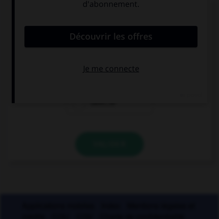
Ces trois mots se terminent par le son [cie] ;
lequel prend un « c » et non un « t » dans la
syllabe finale ?
argu…ie
alopé…ie
calvi…ie
VALIDER
Applications mobiles
Index
Mentions légales et
crédits
CGU
CGV
Charte de confidentialité