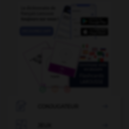

CONJUGATEUR


JEUX
