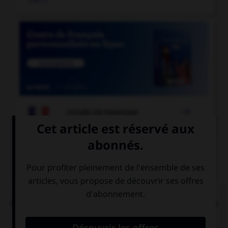

COURS DE FRANÇAIS
QUIZ
Dans la locution « îles [britanniques] », faut-il
mettre une majuscule à l'adjectif « britanniques »
?