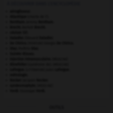
À DÉCOUVRIR DANS L'ENCYCLOPÉDIE
aéroglisseur.
Atlantique
(charte de l').
Bentham
.
Jeremy
Bentham
.
Brecht
.
Bertolt
Brecht
.
césium 137.
Daladier
.
Édouard
Daladier
.
De Chirico
.
Giorgio
De Chirico
.
[PEINTURE]
Díaz
.
Porfirio
Díaz
.
Guinée-Bissau
.
injection intramusculaire
.
[MÉDECINE]
Klinefelter
(syndrome de).
[MÉDECINE]
Laforgue
.
Jules
Laforgue
.
[LITTÉRATURE]
métrologie.
Necker
.
Jacques
Necker
.
syndesmophyte
.
[MÉDECINE]
Verdi
.
Giuseppe
Verdi
.
OUTILS