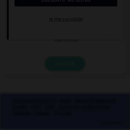
oui
non
seulement s'il
s'agit du pays
VALIDER
Applications mobiles
Index
Mentions légales et
crédits
CGU
CGV
Charte de confidentialité
Cookies
Contact
À la une
© Larousse