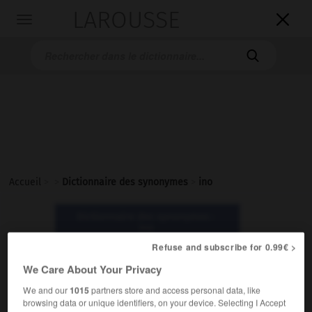
LAROUSSE

Toggle
navigation

Accueil
>
>
Dictionnaire des synonymes
>
ino
Dictionnaire des synonymes :
ino
Refuse and subscribe for 0.99€ >
ino
We Care About Your Privacy
nom masculin
We and our
1015
partners store and access personal data, like
browsing data or unique identifiers, on your device. Selecting I Accept