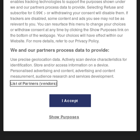
Papillon à grandes ailes luisantes.
enables tracking technologies to support the purposes shown under
we and our partners process data to provide. Selecting Refuse and
Synonyme :
subscribe for 0.99€ > or withdrawing your consent will disable them. If
procris.
trackers are disabled, some content and ads you see may not be as
relevant to you. You can resurface this menu to change your choices
or withdraw consent at any time by clicking the Show Purposes link on
the bottom of the webpage. Your choices will have effect within our
Website. For more details, refer to our Privacy Policy.
VOUS CHERCHEZ PEUT-ÊTRE
We and our partners process data to provide:
Use precise geolocation data. Actively scan device characteristics for
ino
n.m.
identification. Store and/or access information on a device.
Personalised advertising and content, advertising and content
Papillon à grandes ailes luisantes.
measurement, audience research and services development.
List of Partners (vendors)
I Accept
nnovation
-
innover
-
ino
-
inobservation
-
inocc
Show Purposes
