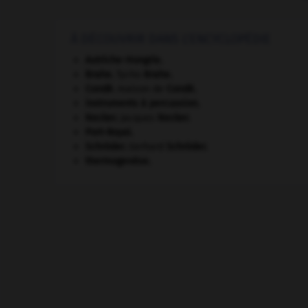
À DÉCOUVRIR DANS L'ENCYCLOPÉDIE
Autriche-Hongrie
.
Brahe
.
Tycho
Brahe
.
Condé
.
maison de
Condé
.
instruments à percussion.
Necker
.
Jacques
Necker
.
Port-Royal
.
Schröder
.
Gerhard
Schröder
.
thermogenèse.