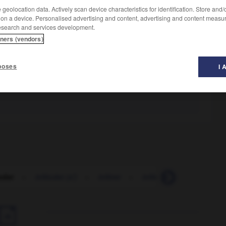
geolocation data. Actively scan device characteristics for identification. Store and
 on a device. Personalised advertising and content, advertising and content measu
esearch and services development.
tners (vendors)
poses
I 
oder
-
inféoder (s')
-
inférer
-
inférieur
-
inférieur
