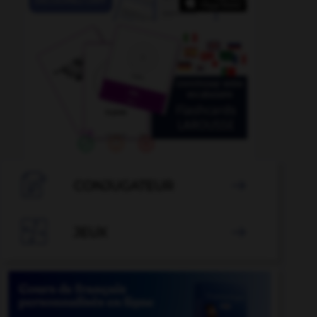

CONJUGATEUR


JEUX
