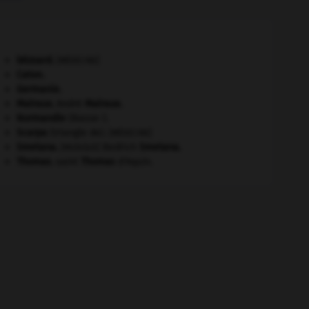
bézoard
.
[MÉDECINE]
Caton
.
Germanie
.
Malraux
.
André
Malraux
.
Normandie
(Basse-).
Scarpa
(triangle de).
[MÉDECINE]
Smetana
.
Bedřich
Smetana
.
[MUSIQUE]
Thomas
.
saint
Thomas
d'Aquin.