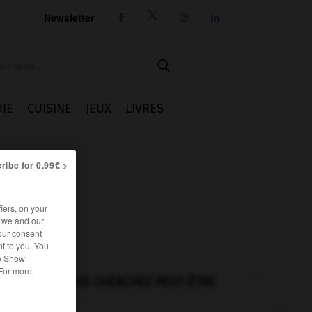
Newsletter




IE
CUISINE
JEUX
LIVRES
ribe for 0.99€ >
iers, on your
r we and our
our consent
t to you. You
he Show
 For more
VOUS CHERCHEZ PEUT-ÊTRE