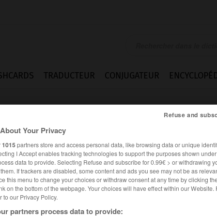
SHCARDS
TRADUCTEUR
CONJUGATEUR
ENCYCLOPÉD
Refuse and subsc
About Your Privacy
r
1015
partners store and access personal data, like browsing data or unique identif
ecting I Accept enables tracking technologies to support the purposes shown unde
ocess data to provide. Selecting Refuse and subscribe for 0.99€ > or withdrawing y
e them. If trackers are disabled, some content and ads you see may not be as relevan
ce this menu to change your choices or withdraw consent at any time by clicking t
nk on the bottom of the webpage. Your choices will have effect within our Website.
er to our Privacy Policy.
es synonymes :
ur partners process data to provide:
oder