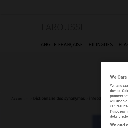
LAROUSSE
LANGUE FRANÇAISE
BILINGUES
FLA
We Care 
We and ou
device. Sel
partners pr
Accueil
>
>
Dictionnaire des synonymes
>
inféoder
will disabl
can resurfa
Purposes li
details, ref
Dictionnaire d
We and o
infé