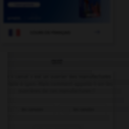

COURS DE FRANÇAIS
QUIZ
Un « canut » est un ouvrier des manufactures
de soie à Lyon. Mais comment appelle-t-on les
ouvrières de ces manufactures ?
les canuses
les canutes