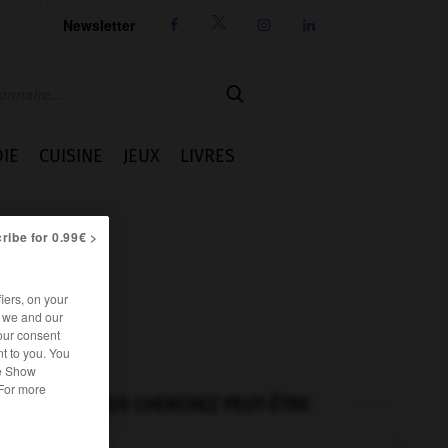
Newsletter




IE
CUISINE
JEUX
LIVRES
ribe for 0.99€ >
iers, on your
r we and our
our consent
t to you. You
he Show
 For more
VOUS CHERCHEZ PEUT-ÊTRE