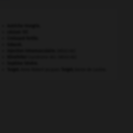
Autriche-Hongrie
.
césium 137.
Croissant fertile
.
Gdańsk
.
injection intramusculaire
.
[MÉDECINE]
Klinefelter
(syndrome de).
[MÉDECINE]
Septime Sévère
.
Turgot
.
Anne Robert Jacques
Turgot
,
baron de Laulne.