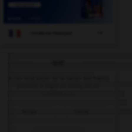

COURS DE FRANÇAIS
QUIZ
Si l'on veut parler de la nation des Francs
pendant le règne de Clovis, dit-on
« nation… » :
franque
franche