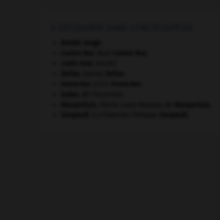
À DÉCOUVRIR DANS L'ENCYCLOPÉDIE
Armée rouge
.
Castro Ruz
.
Raúl
Castro Ruz
.
coati roux
.
[FAUNE]
Defoe
.
Daniel
Defoe
.
Honecker
.
Erich
Honecker
.
Judas
,
dit l'Iscariote.
Maupertuis
.
Pierre Louis Moreau de
Maupertuis
.
Soupault
.
Philippe
Soupault
.
[LITTÉRATURE]