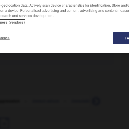
geolocation data. Actively scan device characteristics for identification. Store and
 on a device. Personalised advertising and content, advertising and content measu
esearch and services development.
tners (vendors)
poses
I 
ppression
-
immun-sérum
-
immutabilité
-
impact
-
