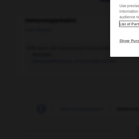
Use precise 
information
audience r
immunosuppression
List of Par
nom féminin
Show Pur
Déficience des mécanismes immunitaires.
Synonyme :
immunodéficience
,
immunodépression.
-
immunoglobuline
-
immunosuppresseur
-
immunosu