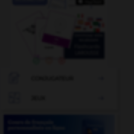

CONJUGATEUR


JEUX
