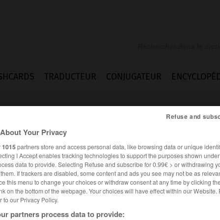
SHCARDS
TRADUCTEUR
CONJUGATEUR
ENCYCLOPÉD
Refuse and subsc
About Your Privacy
r
1015
partners store and access personal data, like browsing data or unique identif
ecting I Accept enables tracking technologies to support the purposes shown unde
ocess data to provide. Selecting Refuse and subscribe for 0.99€ > or withdrawing y
e them. If trackers are disabled, some content and ads you see may not be as relevan
ce this menu to change your choices or withdraw consent at any time by clicking t
nk on the bottom of the webpage. Your choices will have effect within our Website.
er to our Privacy Policy.
es synonymes :
ur partners process data to provide:
ppression